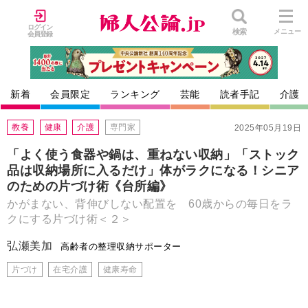
ログイン
検索
メニュー
会員登録
新着
会員限定
ランキング
芸能
読者手記
介護
教養
健康
介護
専門家
2025年05月19日
「よく使う食器や鍋は、重ねない収納」「ストック
品は収納場所に入るだけ」体がラクになる！シニア
のための片づけ術《台所編》
かがまない、背伸びしない配置を 60歳からの毎日をラ
クにする片づけ術＜２＞
弘瀬美加
高齢者の整理収納サポーター
片づけ
在宅介護
健康寿命