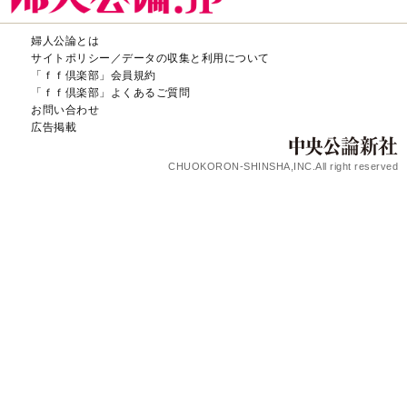
婦人公論とは
サイトポリシー／データの収集と利用について
「ｆｆ倶楽部」会員規約
「ｆｆ倶楽部」よくあるご質問
お問い合わせ
広告掲載
CHUOKORON-SHINSHA,INC.All right reserved