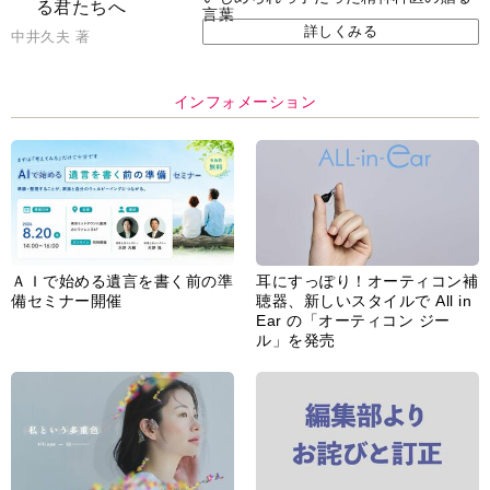
言葉
詳しくみる
中井久夫 著
インフォメーション
ＡＩで始める遺言を書く前の準
耳にすっぽり！オーティコン補
備セミナー開催
聴器、新しいスタイルで All in
Ear の「オーティコン ジー
ル」を発売