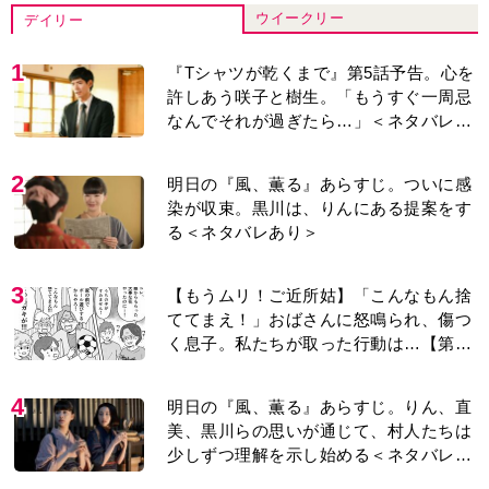
ウイークリー
デイリー
1
『Tシャツが乾くまで』第5話予告。心を
許しあう咲子と樹生。「もうすぐ一周忌
なんでそれが過ぎたら…」＜ネタバレあ
り＞
2
明日の『風、薫る』あらすじ。ついに感
染が収束。黒川は、りんにある提案をす
る＜ネタバレあり＞
3
【もうムリ！ご近所姑】「こんなもん捨
ててまえ！」おばさんに怒鳴られ、傷つ
く息子。私たちが取った行動は…【第3
話】
4
明日の『風、薫る』あらすじ。りん、直
美、黒川らの思いが通じて、村人たちは
少しずつ理解を示し始める＜ネタバレあ
り＞