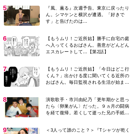
5
『風、薫る』次週予告。東京に戻ったり
ん。シマケンと横沢が遭遇。「好きで
す」と告げたのは…
6
【もうムリ！ご近所姑】勝手に自宅の庭
へ入ってくるおばさん。善意がどんどん
エスカレートして…【第2話】
7
【もうムリ！ご近所姑】「今日はどこ行
くん？」出かける度に聞いてくる近所の
おばさん。毎日監視される生活が始ま
り…【第1話】
8
演歌歌手・市川由紀乃「更年期かと思っ
たら〈卵巣がん〉だった。９ヵ月の闘病
を経て復帰。若くして逝った兄の手紙を
今も支えに」【2026上半期BEST】
9
＜3人って誰のこと？＞『Tシャツが乾く