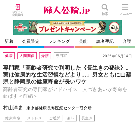
ログイン
検索
メニュー
会員登録
新着
会員限定
ランキング
芸能
読者手記
介護
健康
人間関係
介護
専門家
2025年06月14日
専門家「高齢者研究で判明した《長生きの秘訣》。
実は健康的な生活習慣などより…」男女ともに山梨
県と静岡県の健康寿命が長いワケ
高齢者研究の専門家がアドバイス 人づきあいが寿命を
延ばす＜前編＞
村山洋史
東京都健康長寿医療センター研究所
健康寿命
ストレス
ご近所
趣味
長生き