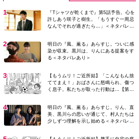
1
『Tシャツが乾くまで』第5話予告。心を
許しあう咲子と樹生。「もうすぐ一周忌
なんでそれが過ぎたら…」＜ネタバレあ
り＞
2
明日の『風、薫る』あらすじ。ついに感
染が収束。黒川は、りんにある提案をす
る＜ネタバレあり＞
3
【もうムリ！ご近所姑】「こんなもん捨
ててまえ！」おばさんに怒鳴られ、傷つ
く息子。私たちが取った行動は…【第3
話】
4
明日の『風、薫る』あらすじ。りん、直
美、黒川らの思いが通じて、村人たちは
少しずつ理解を示し始める＜ネタバレあ
り＞
5
【もうムリ！ご近所姑】勝手に自宅の庭