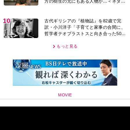
方の樹生の元にもある人物が…＜ネタバ
レあり＞
10
古代ギリシアの『植物誌』を82歳で完
訳・小川洋子「子育てと家事の合間に、
哲学者テオプラストスと向き合った50
年」
もっと見る
MOVIE