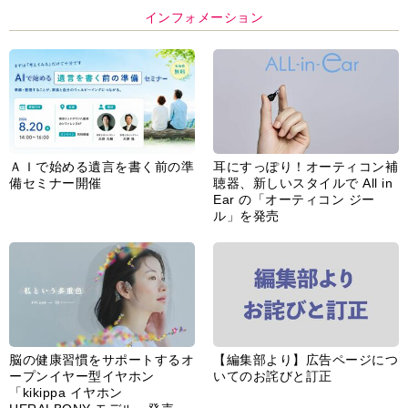
インフォメーション
ＡＩで始める遺言を書く前の準
耳にすっぽり！オーティコン補
備セミナー開催
聴器、新しいスタイルで All in
Ear の「オーティコン ジー
ル」を発売
脳の健康習慣をサポートするオ
【編集部より】広告ページにつ
ープンイヤー型イヤホン
いてのお詫びと訂正
「kikippa イヤホン