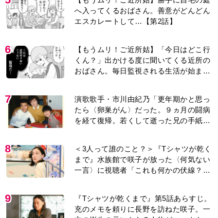
へ入ってくるおばさん。善意がどんどん
エスカレートして…【第2話】
6
【もうムリ！ご近所姑】「今日はどこ行
くん？」出かける度に聞いてくる近所の
おばさん。毎日監視される生活が始ま
り…【第1話】
7
演歌歌手・市川由紀乃「更年期かと思っ
たら〈卵巣がん〉だった。９ヵ月の闘病
を経て復帰。若くして逝った兄の手紙を
今も支えに」【2026上半期BEST】
8
＜3人って誰のこと？＞『Tシャツが乾く
まで』水族館で咲子が放った〈何気ない
一言〉に視聴者「これも何かの伏線？」
「子どもの話だと…」
9
『Tシャツが乾くまで』第5話あらすじ。
充のメモを頼りに長野を訪ねた咲子。一