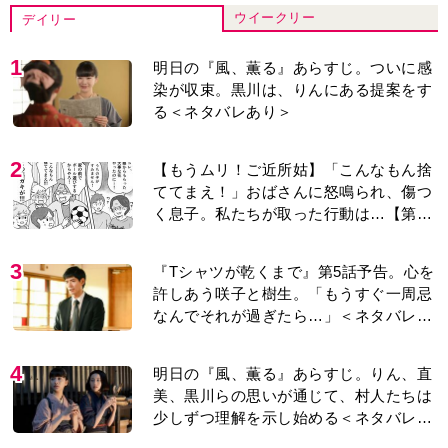
ウイークリー
デイリー
1
明日の『風、薫る』あらすじ。ついに感
染が収束。黒川は、りんにある提案をす
る＜ネタバレあり＞
2
【もうムリ！ご近所姑】「こんなもん捨
ててまえ！」おばさんに怒鳴られ、傷つ
く息子。私たちが取った行動は…【第3
話】
3
『Tシャツが乾くまで』第5話予告。心を
許しあう咲子と樹生。「もうすぐ一周忌
なんでそれが過ぎたら…」＜ネタバレあ
り＞
4
明日の『風、薫る』あらすじ。りん、直
美、黒川らの思いが通じて、村人たちは
少しずつ理解を示し始める＜ネタバレあ
り＞