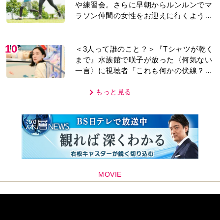
や練習会。さらに早朝からルンルンでマ
ラソン仲間の女性をお迎えに行くように
なり…
10
＜3人って誰のこと？＞『Tシャツが乾く
まで』水族館で咲子が放った〈何気ない
一言〉に視聴者「これも何かの伏線？」
「子どもの話だと…」
もっと見る
MOVIE