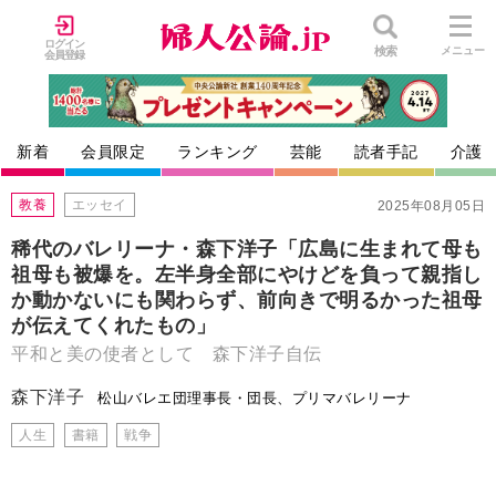
ログイン
検索
メニュー
会員登録
新着
会員限定
ランキング
芸能
読者手記
介護
教養
エッセイ
2025年08月05日
稀代のバレリーナ・森下洋子「広島に生まれて母も
祖母も被爆を。左半身全部にやけどを負って親指し
か動かないにも関わらず、前向きで明るかった祖母
が伝えてくれたもの」
平和と美の使者として 森下洋子自伝
森下洋子
松山バレエ団理事長・団長、プリマバレリーナ
人生
書籍
戦争