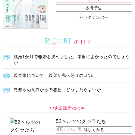
次号予告
バックナンバー
注目トピ
結婚1か月で離婚を決めました。本当によかったのでしょう
か
義実家について、義弟が私へ怒りのLINE
見知らぬ女性からの悪意 どうしたらよいか
中央公論新社の本
52ヘルツのクジラたち
町田そのこ 著
詳しくみる