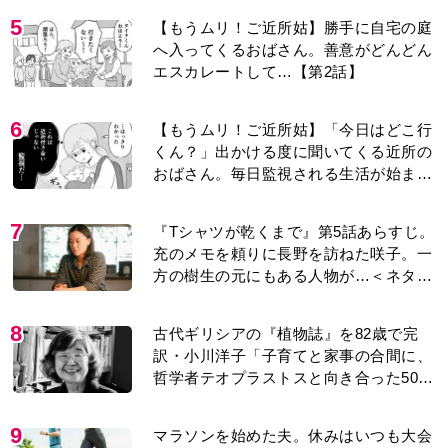
5
【もうムリ！ご近所姑】勝手に自宅の庭
へ入ってくるおばさん。善意がどんどん
エスカレートして…【第2話】
6
【もうムリ！ご近所姑】「今日はどこ行
くん？」出かける度に聞いてくる近所の
おばさん。毎日監視される生活が始ま
り…【第1話】
7
『Tシャツが乾くまで』第5話あらすじ。
充のメモを頼りに長野を訪ねた咲子。一
方の樹生の元にもある人物が…＜ネタバ
レあり＞
8
古代ギリシアの『植物誌』を82歳で完
訳・小川洋子「子育てと家事の合間に、
哲学者テオプラストスと向き合った50
年」
9
マラソンを始めた夫。休みはいつも大会