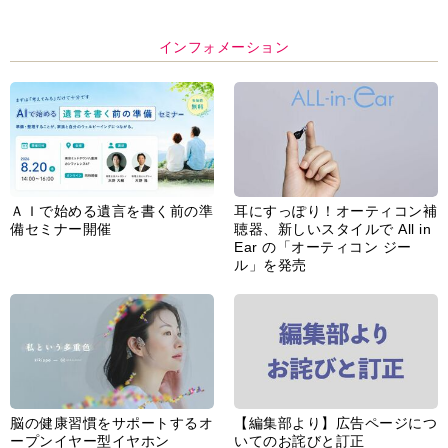
インフォメーション
ＡＩで始める遺言を書く前の準
耳にすっぽり！オーティコン補
備セミナー開催
聴器、新しいスタイルで All in
Ear の「オーティコン ジー
ル」を発売
脳の健康習慣をサポートするオ
【編集部より】広告ページにつ
ープンイヤー型イヤホン
いてのお詫びと訂正