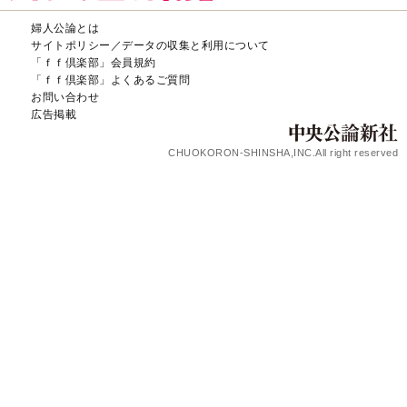
婦人公論とは
サイトポリシー／データの収集と利用について
「ｆｆ倶楽部」会員規約
「ｆｆ倶楽部」よくあるご質問
お問い合わせ
広告掲載
CHUOKORON-SHINSHA,INC.All right reserved