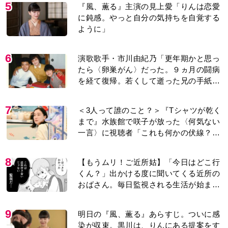
5
『風、薫る』主演の見上愛「りんは恋愛
に鈍感。やっと自分の気持ちを自覚する
ように」
6
演歌歌手・市川由紀乃「更年期かと思っ
たら〈卵巣がん〉だった。９ヵ月の闘病
を経て復帰。若くして逝った兄の手紙を
今も支えに」【2026上半期BEST】
7
＜3人って誰のこと？＞『Tシャツが乾く
まで』水族館で咲子が放った〈何気ない
一言〉に視聴者「これも何かの伏線？」
「子どもの話だと…」
8
【もうムリ！ご近所姑】「今日はどこ行
くん？」出かける度に聞いてくる近所の
おばさん。毎日監視される生活が始ま
り…【第1話】
9
明日の『風、薫る』あらすじ。ついに感
染が収束。黒川は、りんにある提案をす