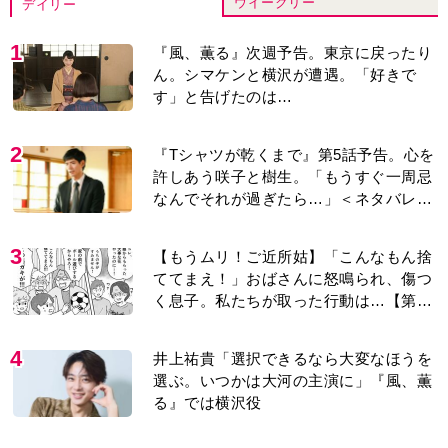
ウイークリー
デイリー
1
『風、薫る』次週予告。東京に戻ったり
ん。シマケンと横沢が遭遇。「好きで
す」と告げたのは…
2
『Tシャツが乾くまで』第5話予告。心を
許しあう咲子と樹生。「もうすぐ一周忌
なんでそれが過ぎたら…」＜ネタバレあ
り＞
3
【もうムリ！ご近所姑】「こんなもん捨
ててまえ！」おばさんに怒鳴られ、傷つ
く息子。私たちが取った行動は…【第3
話】
4
井上祐貴「選択できるなら大変なほうを
選ぶ。いつかは大河の主演に」『風、薫
る』では横沢役