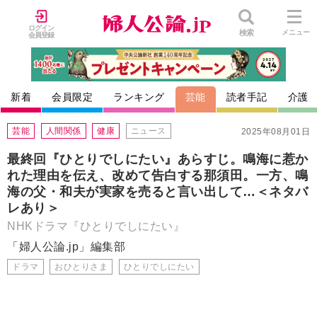
ログイン
検索
メニュー
会員登録
新着
会員限定
ランキング
芸能
読者手記
介護
芸能
人間関係
健康
ニュース
2025年08月01日
最終回『ひとりでしにたい』あらすじ。鳴海に惹か
れた理由を伝え、改めて告白する那須田。一方、鳴
海の父・和夫が実家を売ると言い出して…＜ネタバ
レあり＞
NHKドラマ『ひとりでしにたい』
「婦人公論.jp」編集部
ドラマ
おひとりさま
ひとりでしにたい