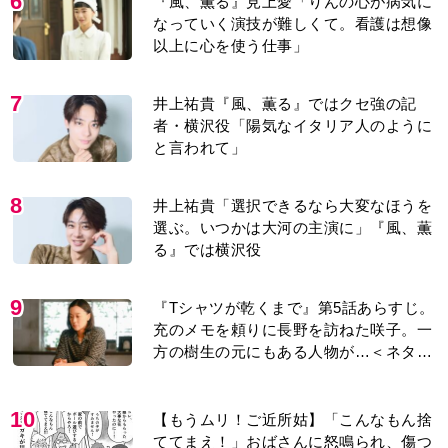
6
『風、薫る』見上愛「りんの心が病気に
なっていく演技が難しくて。看護は想像
以上に心を使う仕事」
7
井上祐貴『風、薫る』ではクセ強の記
者・横沢役「陽気なイタリア人のように
と言われて」
8
井上祐貴「選択できるなら大変なほうを
選ぶ。いつかは大河の主演に」『風、薫
る』では横沢役
9
『Tシャツが乾くまで』第5話あらすじ。
充のメモを頼りに長野を訪ねた咲子。一
方の樹生の元にもある人物が…＜ネタバ
レあり＞
10
【もうムリ！ご近所姑】「こんなもん捨
ててまえ！」おばさんに怒鳴られ、傷つ