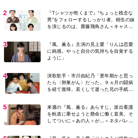
2
『Tシャツが乾くまで』“ちょっと残念な
男”をフォローするしっかり者。樹生の妹
を演じるのは、齋藤飛鳥さん＜キャスト
紹介＞
3
『風、薫る』主演の見上愛「りんは恋愛
に鈍感。やっと自分の気持ちを自覚する
ように」
4
演歌歌手・市川由紀乃「更年期かと思っ
たら〈卵巣がん〉だった。９ヵ月の闘病
を経て復帰。若くして逝った兄の手紙を
今も支えに」【2026上半期BEST】
5
来週の『風、薫る』あらすじ。派出看護
を軌道に乗せようと懸命に働く直美。そ
してついに＜あの人＞が…＜ネタバレあ
り＞