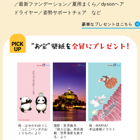
／最新ファンデーション／夏用まくら／dysonヘア
ドライヤー／姿勢サポートチェア など
豪華なプレゼントはこちら
画：はせがわゆうじ
撮影：富井義夫
画：MARUU
『ふたごパンダのお
『婦人公論』巻頭連
本誌連載イラスト
くりもの』より
載「世界遺産を旅す
る」より