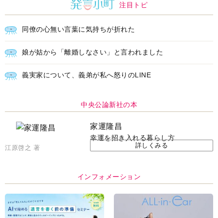
注目トピ
同僚の心無い言葉に気持ちが折れた
娘が姑から「離婚しなさい」と言われました
義実家について、義弟が私へ怒りのLINE
中央公論新社の本
家運隆昌
幸運を招き入れる暮らし方
詳しくみる
江原啓之 著
インフォメーション