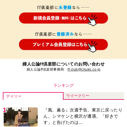
ff倶楽部に
未登録
なら……
ff倶楽部に
登録済み
なら……
婦人公論ff倶楽部についてのお問い合わせ
婦人公論ff倶楽部事務局
ff-club@chuko.co.jp
ランキング
ウイークリー
デイリー
1
『風、薫る』次週予告。東京に戻ったり
ん。シマケンと横沢が遭遇。「好きで
す」と告げたのは…