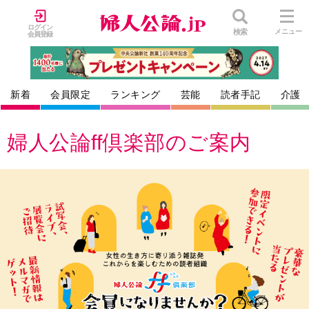
ログイン
検索
メニュー
会員登録
新着
会員限定
ランキング
芸能
読者手記
介護
婦人公論ff倶楽部のご案内