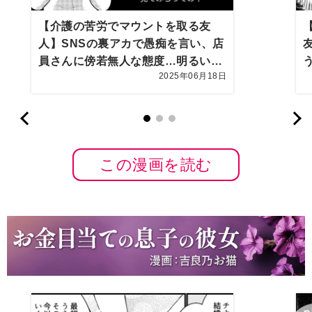
【介護の苦労でマウントを取る友
人】SNSの裏アカで愚痴を言い、店
員さんに傍若無人な態度…明るい友
2025年06月18日
人は介護で変わってしまった【第10
話まんが】
この漫画を読む