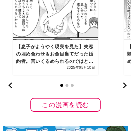
【息子がようやく現実を見た】失恋
の埋め合わせ＆お金目当てだった婚
約者。言いくるめられるのではとヒ
2025年05月10日
ヤヒヤしていたけど…【第10話まん
が】
この漫画を読む