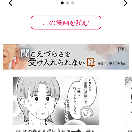
この漫画を読む
耳の衰えを受け入れる一歩。母と
PR
P