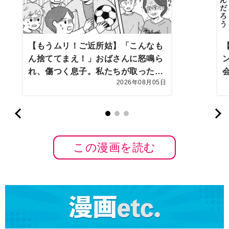
【もうムリ！ご近所姑】「こんなも
ん捨ててまえ！」おばさんに怒鳴ら
れ、傷つく息子。私たちが取った行
2026年08月05日
動は…【第3話】
B
この漫画を読む