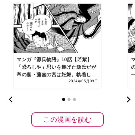
マンガ『源氏物語』10話【若紫】
「恐ろしや」思いを遂げた源氏だが
帝の妻・藤壺の宮は妊娠。執着し続
2024年05月09日
けた幼い藤壺の姪もその手におさ
め…
この漫画を読む