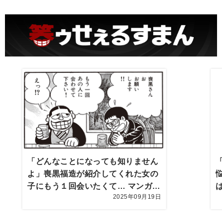
「どんなことになっても知りません
よ」喪黒福造が紹介してくれた女の
子にもう１回会いたくて… マンガ
2025年09月19日
『笑ゥせぇるすまん』より【レンタ
ル彼女】PART３