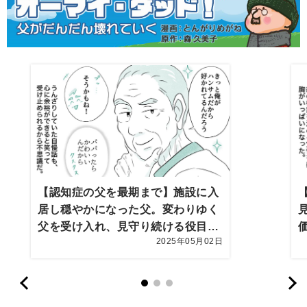
【認知症の父を最期まで】施設に入
居し穏やかになった父。変わりゆく
父を受け入れ、見守り続ける役目を
2025年05月02日
まっとうしたい…老々介護の父と娘
【第70話まんが】