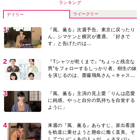
ランキング
ウイークリー
デイリー
1
『風、薫る』次週予告。東京に戻ったり
ん。シマケンと横沢が遭遇。「好きで
す」と告げたのは…
2
『Tシャツが乾くまで』“ちょっと残念な
男”をフォローするしっかり者。樹生の妹
を演じるのは、齋藤飛鳥さん＜キャスト
紹介＞
3
『風、薫る』主演の見上愛「りんは恋愛
に鈍感。やっと自分の気持ちを自覚する
ように」
4
来週の『風、薫る』あらすじ。派出看護
を軌道に乗せようと懸命に働く直美。そ
してついに＜あの人＞が…＜ネタバレあ