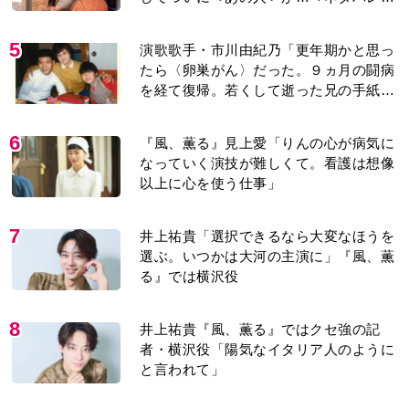
り＞
5
演歌歌手・市川由紀乃「更年期かと思っ
たら〈卵巣がん〉だった。９ヵ月の闘病
を経て復帰。若くして逝った兄の手紙を
今も支えに」【2026上半期BEST】
6
『風、薫る』見上愛「りんの心が病気に
なっていく演技が難しくて。看護は想像
以上に心を使う仕事」
7
井上祐貴「選択できるなら大変なほうを
選ぶ。いつかは大河の主演に」『風、薫
る』では横沢役
8
井上祐貴『風、薫る』ではクセ強の記
者・横沢役「陽気なイタリア人のように
と言われて」