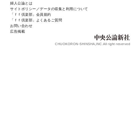
婦人公論とは
サイトポリシー／データの収集と利用について
「ｆｆ倶楽部」会員規約
「ｆｆ倶楽部」よくあるご質問
お問い合わせ
広告掲載
CHUOKORON-SHINSHA,INC.All right reserved