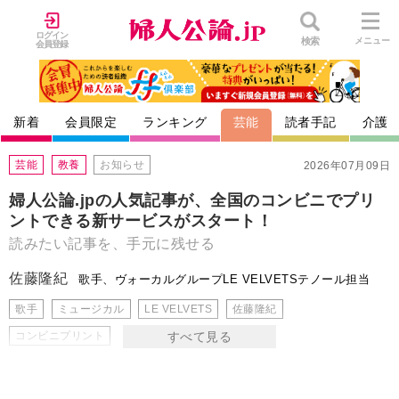
ログイン
検索
メニュー
会員登録
新着
会員限定
ランキング
芸能
読者手記
介護
芸能
教養
お知らせ
2026年07月09日
婦人公論.jpの人気記事が、全国のコンビニでプリ
ントできる新サービスがスタート！
読みたい記事を、手元に残せる
佐藤隆紀
歌手、ヴォーカルグループLE VELVETSテノール担当
歌手
ミュージカル
LE VELVETS
佐藤隆紀
コンビニプリント