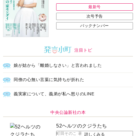
最新号
次号予告
バックナンバー
注目トピ
娘が姑から「離婚しなさい」と言われました
同僚の心無い言葉に気持ちが折れた
義実家について、義弟が私へ怒りのLINE
中央公論新社の本
52ヘルツのクジラたち
町田そのこ 著
詳しくみる