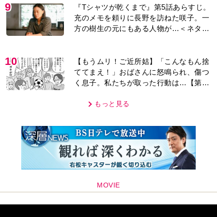
9
『Tシャツが乾くまで』第5話あらすじ。
充のメモを頼りに長野を訪ねた咲子。一
方の樹生の元にもある人物が…＜ネタバ
レあり＞
10
【もうムリ！ご近所姑】「こんなもん捨
ててまえ！」おばさんに怒鳴られ、傷つ
く息子。私たちが取った行動は…【第3
話】
もっと見る
MOVIE