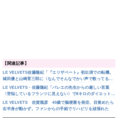
【関連記事】
LE VELVETS佐藤隆紀「『エリザベート』初出演での転機。
城田優と山崎育三郎に〈なんでそんなでかい声で歌ってる
の？〉と言われ…」
LE VELVETS・佐藤隆紀「バレエの先生からの厳しい言葉
〈苦悩しているフランツに見えない〉で8キロのダイエット！
魅せ場のロングトーン誕生秘話も」
LE VELVETS 佐賀龍彦 40歳で脳梗塞を発症、目覚めたら
右半身が動かず。ファンからの手紙でリハビリを頑張れた