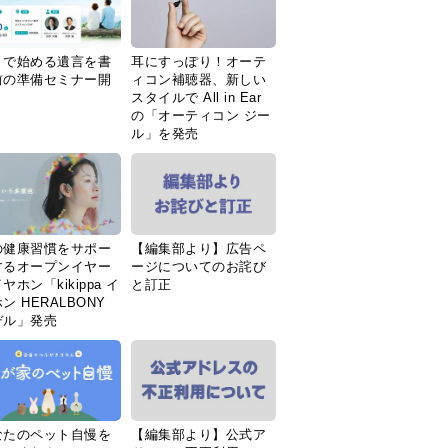
Ｉで始める遺言を書
耳にすっぽり！オーテ
前の準備セミナー開
ィコン補聴器、新しい
スタイルで All in Ear
の「オーティコン ジー
ル」を発売
の健康習慣をサポー
【編集部より】広告ペ
するオープンイヤー
ージについてのお詫び
ヤホン「kikippa イ
と訂正
ン HERALBONY
デル」発売
なたのペット自慢を
【編集部より】公式ア