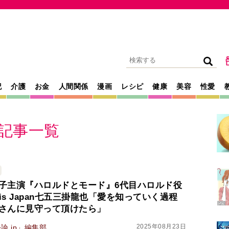
記
介護
お金
人間関係
漫画
レシピ
健康
美容
性愛
」の記事一覧
子主演『ハロルドとモード』6代目ハロルド役
vis Japan七五三掛龍也「愛を知っていく過程
さんに見守って頂けたら」
2025年08月23日
論.jp」編集部