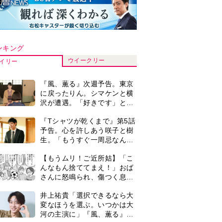
ンキング
ウイークリー
イリー
『風、薫る』次週予告。東京
に戻ったりん。シマケンと横
沢が遭遇。「好きです」と告
げたのは…
『Tシャツが乾くまで』第5話
予告。心を許しあう咲子と樹
生。「もうすぐ一周忌なんで
それが過ぎたら…」＜ネタバ
【もうムリ！ご近所姑】「こ
レあり＞
んなもん捨ててまえ！」おば
さんに怒鳴られ、傷つく息
子。私たちが取った行動は…
井上祐貴「選択できるなら大
【第3話】
変なほうを選ぶ。いつかは大
河の主演に」『風、薫る』で