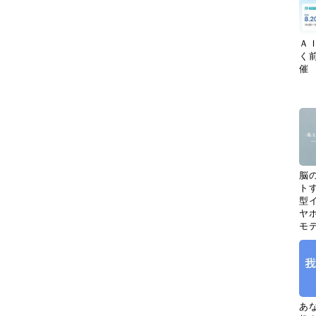
Ａ
く
催
脳
ト
型イ
ヤホ
モ
あ