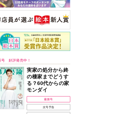
新号 好評発売中！
実家の処分から終
の棲家までどうす
る？60代からの家
モンダイ
最新号
次号予告