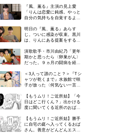
は横沢役
『風、薫る』主演の見上愛
「りんは恋愛に鈍感。やっと
自分の気持ちを自覚するよう
に」
明日の『風、薫る』あらす
じ。ついに感染が収束。黒川
は、りんにある提案をする＜
ネタバレあり＞
演歌歌手・市川由紀乃「更年
期かと思ったら〈卵巣がん〉
だった。９ヵ月の闘病を経て
復帰。若くして逝った兄の手
＜3人って誰のこと？＞『Tシ
紙を今も支えに」【2026上半
ャツが乾くまで』水族館で咲
期BEST】
子が放った〈何気ない一言〉
に視聴者「これも何かの伏
【もうムリ！ご近所姑】「今
線？」「子どもの話だと…」
日はどこ行くん？」出かける
度に聞いてくる近所のおばさ
ん。毎日監視される生活が始
0
【もうムリ！ご近所姑】勝手
まり…【第1話】
に自宅の庭へ入ってくるおば
さん。善意がどんどんエスカ