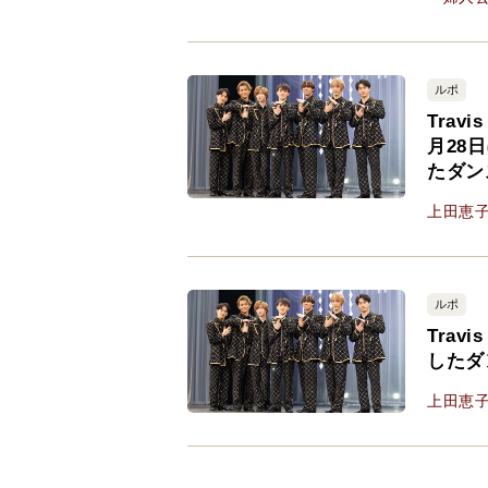
ルポ
Trav
月28
たダン
上田恵
ルポ
Trav
したダ
上田恵