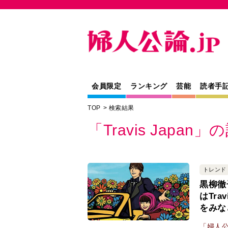
会員限定
ランキング
芸能
読者手
TOP
検索結果
「Travis Japan
トレンド
黒柳徹
はTra
をみな
「婦人公