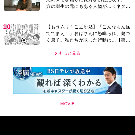
方の樹生の元にもある人物が…＜ネタバ
レあり＞
10
【もうムリ！ご近所姑】「こんなもん捨
ててまえ！」おばさんに怒鳴られ、傷つ
く息子。私たちが取った行動は…【第3
話】
もっと見る
MOVIE