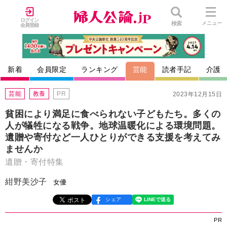
ログイン
検索
メニュー
会員登録
新着
会員限定
ランキング
芸能
読者手記
介護
芸能
教養
PR
2023年12月15日
貧困により満足に食べられない子どもたち。多くの
人が犠牲になる戦争。地球温暖化による環境問題。
遺贈や寄付など一人ひとりができる支援を考えてみ
ませんか
遺贈・寄付特集
紺野美沙子
女優
シェア
PR