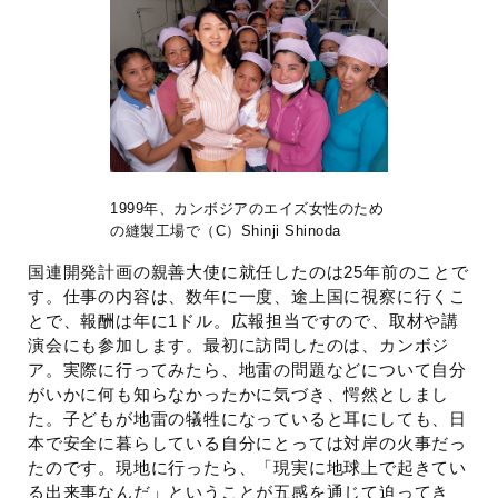
1999年、カンボジアのエイズ女性のため
の縫製工場で（C）Shinji Shinoda
国連開発計画の親善大使に就任したのは25年前のことで
す。仕事の内容は、数年に一度、途上国に視察に行くこ
とで、報酬は年に1ドル。広報担当ですので、取材や講
演会にも参加します。最初に訪問したのは、カンボジ
ア。実際に行ってみたら、地雷の問題などについて自分
がいかに何も知らなかったかに気づき、愕然としまし
た。子どもが地雷の犠牲になっていると耳にしても、日
本で安全に暮らしている自分にとっては対岸の火事だっ
たのです。現地に行ったら、「現実に地球上で起きてい
る出来事なんだ」ということが五感を通じて迫ってき