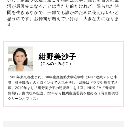
活が最優先になることは当たり前だけれど、限られた時
間を生きるなかで、一部でも誰かのために使えばいいと
思うのです。お仲間が増えていけば、大きな力になりま
す。
紺野美沙子
（こんの・みさこ）
1960年東京都生まれ。80年慶應義塾大学在学中にNHK連続テレビ小
説『虹を織る』のヒロイン役で人気を博し、以降はドラマや舞台で活
躍。2010年より「紺野美沙子の朗読座」を主宰。NHK-FM『音楽遊
覧飛行』案内役を担当。22年から横綱審議委員を務める（写真提供◎
グリーンオフィス）