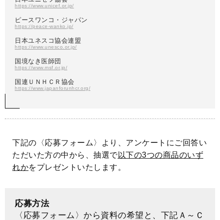
https://www.unicef.or.jp/
ピースワンコ・ジャパン
https://peace-wanko.jp/
日本ユネスコ協会連盟
https://www.unesco.or.jp/
国境なき医師団
https://www.msf.or.jp/
国連ＵＮＨＣＲ協会
https://www.japanforunhcr.org/
下記の〈応募フォーム〉より、アンケートにご回答い
ただいた方の中から、抽選で
以下の3つの商品のいず
れか
をプレゼントいたします。
応募方法
〈応募フォーム〉から資料の希望と、下記Ａ～Ｃ