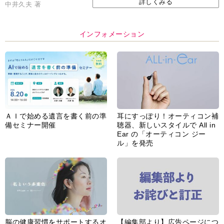
詳しくみる
中井久夫 著
インフォメーション
ＡＩで始める遺言を書く前の準
耳にすっぽり！オーティコン補
備セミナー開催
聴器、新しいスタイルで All in
Ear の「オーティコン ジー
ル」を発売
脳の健康習慣をサポートするオ
【編集部より】広告ページにつ