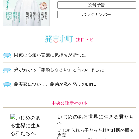
次号予告
バックナンバー
注目トピ
同僚の心無い言葉に気持ちが折れた
娘が姑から「離婚しなさい」と言われました
義実家について、義弟が私へ怒りのLINE
中央公論新社の本
いじめのある世界に生きる君たち
へ
いじめられっ子だった精神科医の贈る
言葉