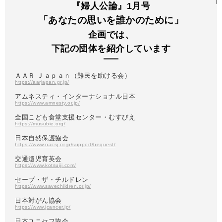
『婦人公論』1月号
「あなたの思いを誰かのために」
企画では、
下記の団体を紹介しています
ＡＡＲ Ｊａｐａｎ（難民を助ける会）
https://aarjapan.gr.jp/
アムネスティ・インターナショナル日本
https://www.amnesty.or.jp/
全国こども食堂支援センター・むすびえ
https://musubie.org/
日本自然保護協会
https://www.nacsj.or.jp/support/bequest/
交通遺児育英会
https://www.kotsuiji.com/
セーブ・ザ・チルドレン
https://www.savechildren.or.jp/
日本対がん協会
https://www.jcancer.jp/
日本ユニセフ協会