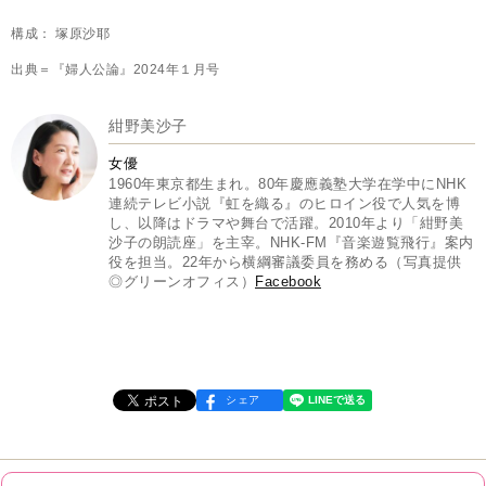
構成： 塚原沙耶
出典＝『婦人公論』2024年１月号
紺野美沙子
女優
1960年東京都生まれ。80年慶應義塾大学在学中にNHK
連続テレビ小説『虹を織る』のヒロイン役で人気を博
し、以降はドラマや舞台で活躍。2010年より「紺野美
沙子の朗読座」を主宰。NHK-FM『音楽遊覧飛行』案内
役を担当。22年から横綱審議委員を務める（写真提供
◎グリーンオフィス）
Facebook
シェア