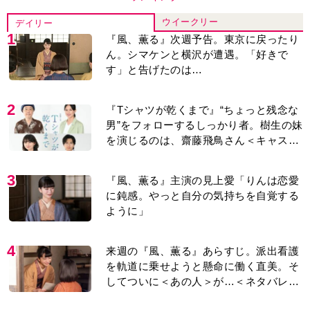
ウイークリー
デイリー
1
『風、薫る』次週予告。東京に戻ったり
ん。シマケンと横沢が遭遇。「好きで
す」と告げたのは…
2
『Tシャツが乾くまで』“ちょっと残念な
男”をフォローするしっかり者。樹生の妹
を演じるのは、齋藤飛鳥さん＜キャスト
紹介＞
3
『風、薫る』主演の見上愛「りんは恋愛
に鈍感。やっと自分の気持ちを自覚する
ように」
4
来週の『風、薫る』あらすじ。派出看護
を軌道に乗せようと懸命に働く直美。そ
してついに＜あの人＞が…＜ネタバレあ
り＞