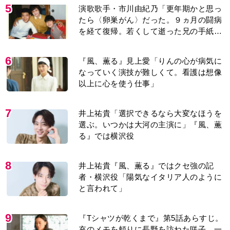
5
演歌歌手・市川由紀乃「更年期かと思っ
たら〈卵巣がん〉だった。９ヵ月の闘病
を経て復帰。若くして逝った兄の手紙を
今も支えに」【2026上半期BEST】
6
『風、薫る』見上愛「りんの心が病気に
なっていく演技が難しくて。看護は想像
以上に心を使う仕事」
7
井上祐貴「選択できるなら大変なほうを
選ぶ。いつかは大河の主演に」『風、薫
る』では横沢役
8
井上祐貴『風、薫る』ではクセ強の記
者・横沢役「陽気なイタリア人のように
と言われて」
9
『Tシャツが乾くまで』第5話あらすじ。
充のメモを頼りに長野を訪ねた咲子。一