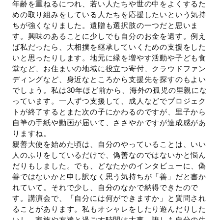
年齢を重ねるにつれ、若い人たちや世の中をよくするた
めの取り組みをしている人たちを応援したいという気持
ちが強くなりました。遺贈も選択肢の一つだと思いま
す。興味のあることに少しでも自分のお金を遺す。例え
ば私だったら、大相撲を継承していくための支援をした
いと思ったりします。地元に緑を増やす活動や子ども食
堂など、お住まいの地域に役立つ寄付、クラウドファン
ディングなど、身近なところから支援先を探すのもよい
でしょう。私は30年ほど前から、海外の孤児の里親にな
っています。一人ずつ支援して、成人などでプロジェク
トが終了するとまた次の子にかわるのですが、里子から
自筆の手紙や動画が届いて、ささやかですが達成感があ
りますね。
親善大使を始めた頃は、自分のやっていることは、いい
人のふりをしているだけで、偽善なのではないかと悩ん
だりもしました。でも、どなたかのインタビューに、偽
善ではないかと申し訳なく思う気持ちが「善」だと書か
れていて。それで少し、自分のなかで納得できたので
す。講演会で、「自分には何ができますか」と質問され
ることがあります。私もオシャレをしたり遊んだりした
いし、家族や友達と過ごす時間は大事。誰しも自分の生