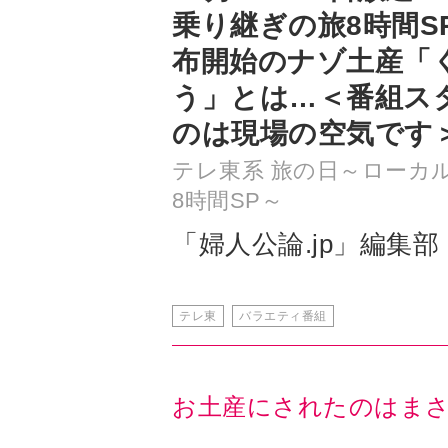
う」とは…＜番組ス
のは現場の空気です
テレ東系 旅の日～ローカ
8時間SP～
「婦人公論.jp」編集部
テレ東
バラエティ番組
お土産にされたのはま
一方、先述した第１弾で、ナゾの”お
のをご存じでしょうか？