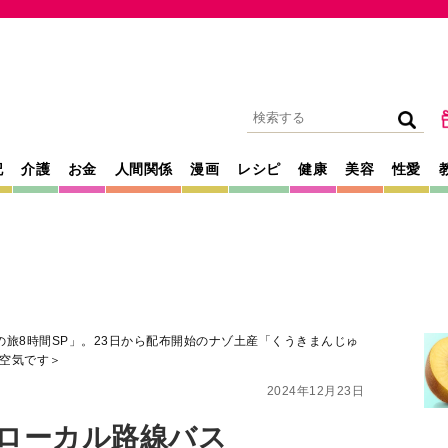
記
介護
お金
人間関係
漫画
レシピ
健康
美容
性愛
ぎの旅8時間SP」。23日から配布開始のナゾ土産「くうきまんじゅ
空気です＞
2024年12月23日
送「ローカル路線バス
P」。23日から配
くうきまんじゅ