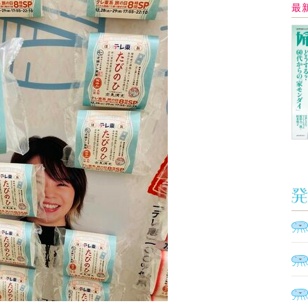
んじゅう)「たびのひ」。汗と涙100パー
ット！（写真：婦人公論.jp編集部）
Ａ
く
催
感でいっぱいな空気、極寒の中で採取した空気な
場の新鮮な空気を、ぜひ鑑賞・賞味してみては？
3
4
5
＞
脳
ト
型イ
ヤホ
モ