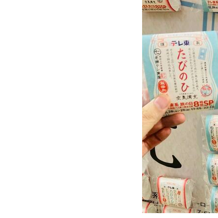
これが空気満充(くうきま
セント使用の＜塩味＞をゲ
みなさんも以下詳細を一読し、緊張
ど、リアルタイムで採取したロケ現
＜
1
2