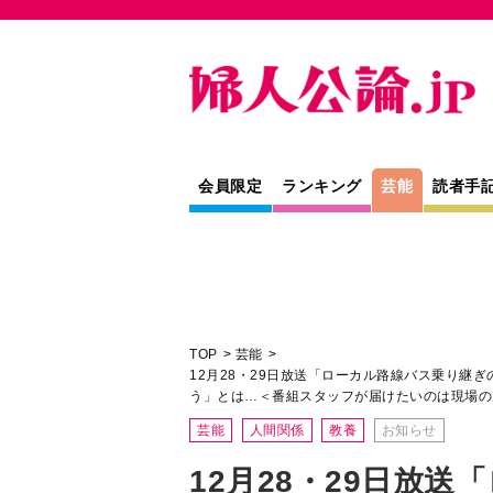
会員限定
ランキング
芸能
読者手
TOP
芸能
12月28・29日放送「ローカル路線バス乗り継
う」とは…＜番組スタッフが届けたいのは現場の
芸能
人間関係
教養
お知らせ
12月28・29日放
乗り継ぎの旅8時間S
布開始のナゾ土産「