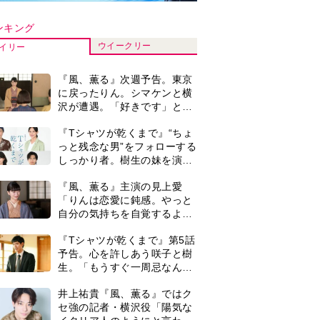
生。「もうすぐ一周忌なんで
それが過ぎたら…」＜ネタバ
井上祐貴『風、薫る』ではク
レあり＞
セ強の記者・横沢役「陽気な
イタリア人のようにと言われ
て」
演歌歌手・市川由紀乃「更年
期かと思ったら〈卵巣がん〉
だった。９ヵ月の闘病を経て
復帰。若くして逝った兄の手
井上祐貴「選択できるなら大
紙を今も支えに」【2026上半
変なほうを選ぶ。いつかは大
期BEST】
河の主演に」『風、薫る』で
は横沢役
＜3人って誰のこと？＞『Tシ
ャツが乾くまで』水族館で咲
子が放った〈何気ない一言〉
に視聴者「これも何かの伏
来週の『風、薫る』あらす
線？」「子どもの話だと…」
じ。派出看護を軌道に乗せよ
うと懸命に働く直美。そして
ついに＜あの人＞が…＜ネタ
0
『Tシャツが乾くまで』第5話
バレあり＞
あらすじ。充のメモを頼りに