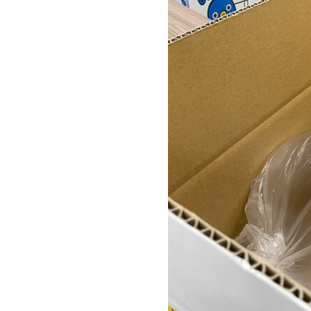
（C）テレビ東京
そのお土産となった”空気”を目にす
ン・JR中央線快速の中づり広告と、
詳細は以下記事に記載していますが、
う)・たびのひ」として、和菓子風に
なお23日夜の時点でJR池袋駅構内へ
布は終了！ 24日午前に行われた追
た…