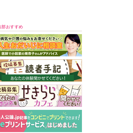
新号 好評発売中！
実家の処分から終
の棲家までどうす
る？60代からの家
モンダイ
最新号
次号予告