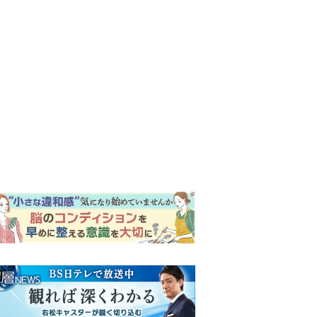
ンキング
ウイークリー
イリー
『風、薫る』次週予告。東京
に戻ったりん。シマケンと横
沢が遭遇。「好きです」と告
げたのは…
『Tシャツが乾くまで』“ちょ
っと残念な男”をフォローする
しっかり者。樹生の妹を演じ
るのは、齋藤飛鳥さん＜キャ
『風、薫る』主演の見上愛
スト紹介＞
「りんは恋愛に鈍感。やっと
自分の気持ちを自覚するよう
に」
『Tシャツが乾くまで』第5話
予告。心を許しあう咲子と樹