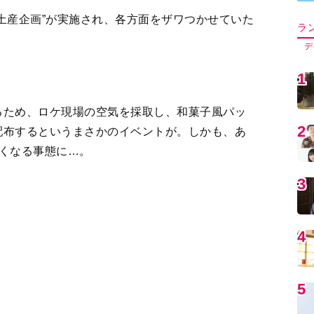
5
るため、ロケ現場の空気を採取し、和菓子風パッ
配布するというまさかのイベントが。しかも、あ
6
くなる事態に…。
。より多くの人に番組の良さと現場の空気感をお
7
での“ロケ現場の空気”ジャックや、“ロケ現場の
みたそう。
8
9
1