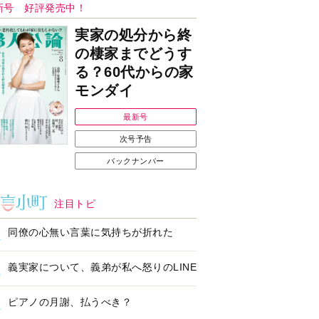
Ｉで始める遺言を書
耳にすっぽり！オーテ
前の準備セミナー開
ィコン補聴器、新しい
スタイルで All in Ear
の「オーティコン ジー
ル」を発売
の健康習慣をサポー
【編集部より】広告ペ
するオープンイヤー
ージについてのお詫び
ヤホン「kikippa イ
と訂正
ン HERALBONY
デル」発売