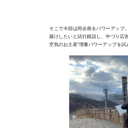
（C）テレビ東京
元となる空気は、もちろん今回も「テ
がその場で採取。場所はスタート地
飛崎まで、多岐にわたります。