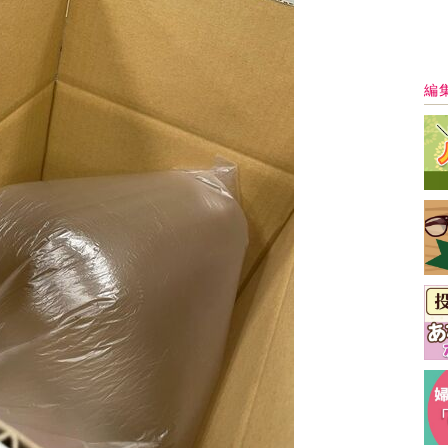
ることが出来るのはJR埼京線・JR湘南新宿ライ
JR池袋駅構内。
最
特に池袋駅構内では「空気満充(くうきまんじゅ
パッケージングして配布するこだわりよう。
婦人公論.jp編集部員が向かったところ、すでに配
加のタイミングで何とか入手することが出来まし