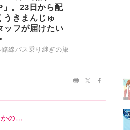
タッフが届けたい
＞
ル路線バス乗り継ぎの旅
ラ
デ
1
2
さかの…
3
土産企画”が実施され、各方面をザワつかせていた
4