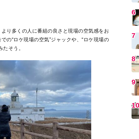
MO
すべての写真を見る
レ東系 旅の日」第2弾のロケ中に番組スタッフ
の千葉県・成田山新勝寺からゴールの青森県・龍
編