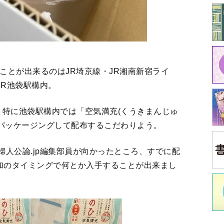
中
中井
イ