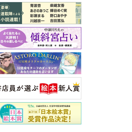
バックナンバー
注目トピ
同僚の心無い言葉に気持ちが折れた
義実家について、義弟が私へ怒りのLINE
ピアノの月謝、払うべき？
央公論新社の本
いじめのある世界に生き
る君たちへ
いじめられっ子だった精神
科医の贈る言葉
詳しくみる
久夫 著
ンフォメーション