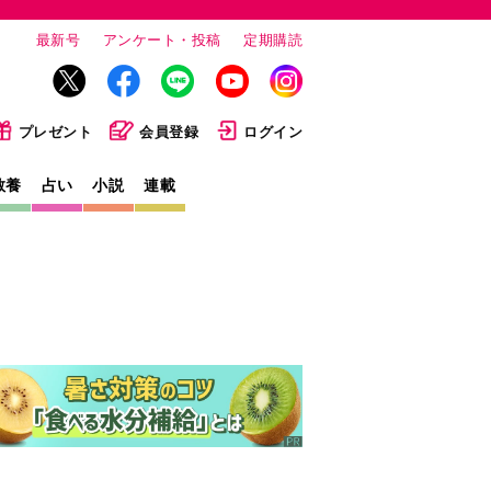
最新号
アンケート・投稿
定期購読
プレゼント
会員登録
ログイン
教養
占い
小説
連載