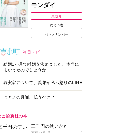
Ｉで始める遺言を書
耳にすっぽり！オーテ
前の準備セミナー開
ィコン補聴器、新しい
スタイルで All in Ear
の「オーティコン ジー
ル」を発売
の健康習慣をサポー
【編集部より】広告ペ
するオープンイヤー
ージについてのお詫び
ヤホン「kikippa イ
と訂正
ン HERALBONY
デル」発売
なたのペット自慢を
【編集部より】公式ア