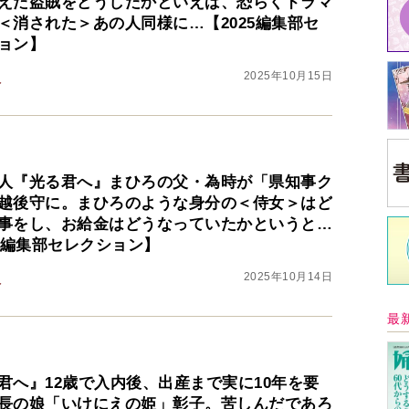
えた盗賊をどうしたかといえば、恐らくドラマ
＜消された＞あの人同様に…【2025編集部セ
ョン】
2025年10月15日
人
人『光る君へ』まひろの父・為時が「県知事ク
越後守に。まひろのような身分の＜侍女＞はど
事をし、お給金はどうなっていたかというと…
25編集部セレクション】
中
2025年10月14日
人
イ
君へ』12歳で入内後、出産まで実に10年を要
長の娘「いけにえの姫」彰子。苦しんだであろ