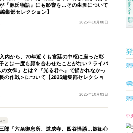
が『源氏物語』にも影響を…その生涯について
25編集部セレクション】
Ａ
2025年10月08日
之
く
催
の入内から、70年近くも宮廷の中枢に座った彰
子とは一度も顔を合わせたことがない？ライバ
人の女御」とは？『光る君へ』で描かれなかっ
脳
長の作戦＞について【2025編集部セレクショ
ト
型イ
ヤホ
2025年10月03日
之
モ
ュー
三郎「六条御息所、道成寺、四谷怪談…嫉妬心
あ