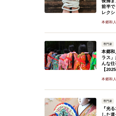
後捕ま
前半で
レクシ
本郷和
専門家
本郷和
ラス」
んな仕
【20
本郷和
専門家
『光る
した道