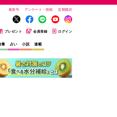
最新号
アンケート・投稿
定期購読
プレゼント
会員登録
ログイン
教養
占い
小説
連載