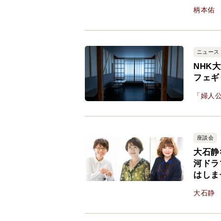
柄本佑
ニュース
NHK
フェギ
「婦人公
座談会
大石静
河ドラ
はしま
大石静