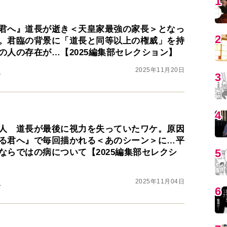
5
君へ』道長が逝き＜天皇家最強の家長＞となっ
。君臨の背景に「道長と同等以上の権威」を持
6
の人の存在が…【2025編集部セレクション】
2025年11月20日
之
7
8
人 道長が最後に視力を失っていたワケ。原因
る君へ』で毎回描かれる＜あのシーン＞に…平
ならではの病について【2025編集部セレクシ
9
2025年11月04日
人
1