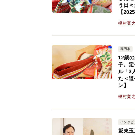
う日々
【20
榎村寛
専門家
12歳
子。定
ル「3
た＜道
ン】
榎村寛
インタビ
坂東玉