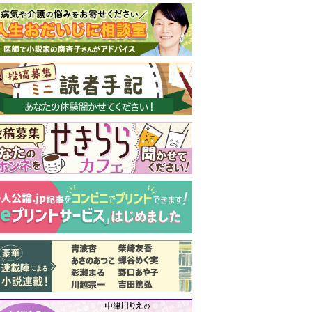
新号 好評発売中！
実家の処分から終
の棲家までどうす
る？60代からの家
モンダイ
最新号
次号予告