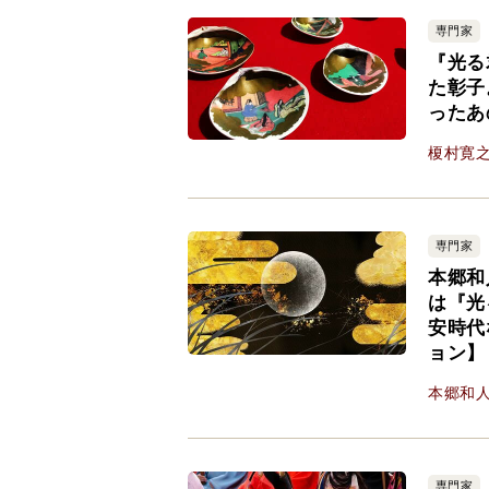
専門家
『光る
た彰子
ったあ
榎村寛
専門家
本郷和
は『光
安時代
ョン】
本郷和
専門家