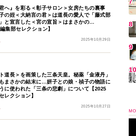
君へ』を彩る＜彰子サロン＞女房たちの裏事
子の姪＜大納言の君＞は道長の愛人で「藤式部
」と宣言した＜宮の宣旨＞はまさかの…
MO
25編集部セレクション】
2025年10月29日
之
ト道長＞を画策した三条天皇。秘薬「金液丹」
もまさかの結末に…妍子との娘・禎子の物語に
うに使われた「三条の悲劇」について【2025
セレクション】
編
2025年10月27日
之