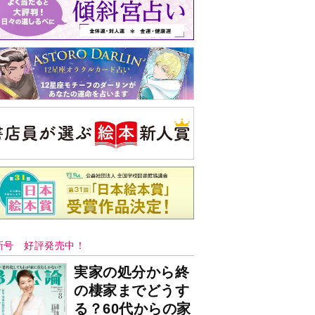
バックナンバー
注目トピ
結婚1か月で離婚を決めました。本当に
よかったのでしょうか
義実家について、義弟が私へ怒りのLINE
ピアノの月謝、払うべき？
央公論新社の本
三千円の使いかた
原田ひ香 著
詳しくみる
ンフォメーション