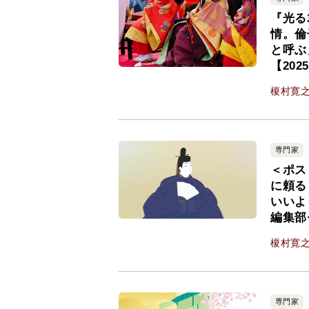
『光る
情。倫
と呼ぶ
【20
榎村寛
専門家
＜ポス
に頼る
いいよ
編集部
榎村寛
専門家