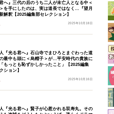
君へ』三代の后のうち二人が未亡人となる中＜
＞を手にしたのは、実は道長ではなく…『望月
新解釈【2025編集部セレクション】
2025年10月18日
之
人『光る君へ』石山寺でまひろとまぐわった道
の最中も頭に＜烏帽子＞が…平安時代の貴族に
最
「もっとも恥ずかしかったこと」【2025編集
クション】
2025年10月16日
人
人『光る君へ』賢子が心惹かれる双寿丸。その