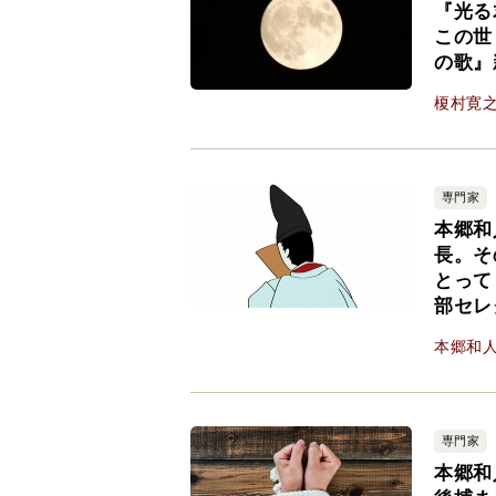
『光る
この世
の歌』
榎村寛
専門家
本郷和
長。そ
とって
部セレ
本郷和
専門家
本郷和