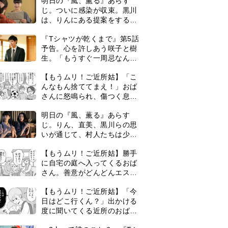
ずつ理解を示し始める＜ネタ
【もうムリ！ご近所姑】勝手
バレあり＞
に自宅の庭へ入ってくるおば
さん。善意がどんどんエスカ
レートして…【第2話】
【もうムリ！ご近所姑】「今
日はどこ行くん？」出かける
度に聞いてくる近所のおばさ
ん。毎日監視される生活が始
＜3人って誰のこと？＞『Tシ
まり…【第1話】
ャツが乾くまで』水族館で咲
子が放った〈何気ない一言〉
に視聴者「これも何かの伏
『Tシャツが乾くまで』第5話
線？」「子どもの話だと…」
あらすじ。充のメモを頼りに
長野を訪ねた咲子。一方の樹
生の元にもある人物が…＜ネ
演歌歌手・市川由紀乃「更年
タバレあり＞
期かと思ったら〈卵巣がん〉
だった。９ヵ月の闘病を経て
復帰。若くして逝った兄の手
0
古代ギリシアの『植物誌』を
紙を今も支えに」【2026上半
82歳で完訳・小川洋子「子育
期BEST】
てと家事の合間に、哲学者テ