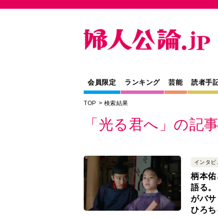
会員限定
ランキング
芸能
読者手
TOP
検索結果
「光る君へ」の記
インタビ
柄本佑
語る。
がバサ
ひろち