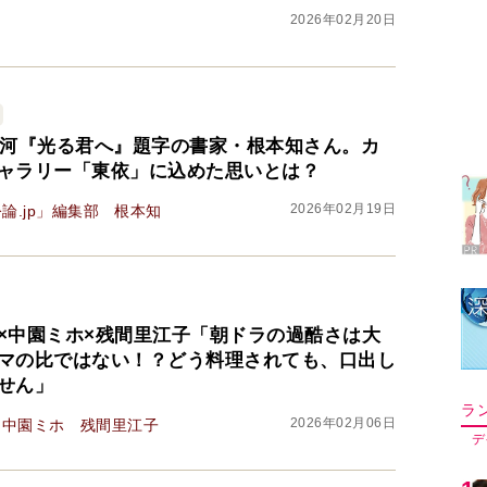
2026年02月20日
ラ
デ
大河『光る君へ』題字の書家・根本知さん。カ
ャラリー「東依」に込めた思いとは？
1
2026年02月19日
論.jp」編集部
根本知
2
×中園ミホ×残間里江子「朝ドラの過酷さは大
3
マの比ではない！？どう料理されても、口出し
せん」
2026年02月06日
中園ミホ
残間里江子
4