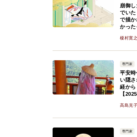
崩御し
でいた
で描か
かった
榎村寛
専門家
平安時
い隠さ
経から
【20
高島克
専門家