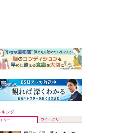
ンキング
ウイークリー
イリー
明日の『風、薫る』あらす
じ。ついに感染が収束。黒川
は、りんにある提案をする＜
ネタバレあり＞
『Tシャツが乾くまで』第5話
予告。心を許しあう咲子と樹
生。「もうすぐ一周忌なんで
それが過ぎたら…」＜ネタバ
【もうムリ！ご近所姑】「こ
レあり＞
んなもん捨ててまえ！」おば
さんに怒鳴られ、傷つく息
子。私たちが取った行動は…
明日の『風、薫る』あらす
【第3話】
じ。りん、直美、黒川らの思
いが通じて、村人たちは少し