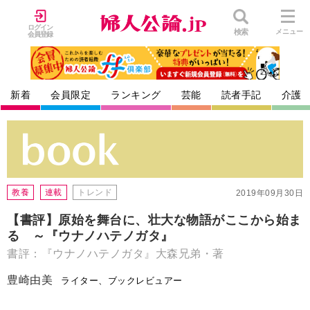
ログイン
検索
メニュー
会員登録
新着
会員限定
ランキング
芸能
読者手記
介護
教養
連載
トレンド
2019年09月30日
【書評】原始を舞台に、壮大な物語がここから始ま
る ～『ウナノハテノガタ』
書評：『ウナノハテノガタ』大森兄弟・著
豊崎由美
ライター、ブックレビュアー