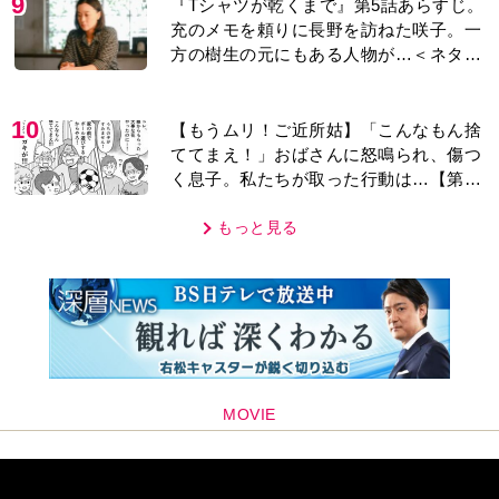
9
『Tシャツが乾くまで』第5話あらすじ。
充のメモを頼りに長野を訪ねた咲子。一
方の樹生の元にもある人物が…＜ネタバ
レあり＞
10
【もうムリ！ご近所姑】「こんなもん捨
ててまえ！」おばさんに怒鳴られ、傷つ
く息子。私たちが取った行動は…【第3
話】
もっと見る
MOVIE