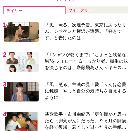
ウイークリー
デイリー
1
『風、薫る』次週予告。東京に戻ったり
ん。シマケンと横沢が遭遇。「好きで
す」と告げたのは…
2
『Tシャツが乾くまで』“ちょっと残念な
男”をフォローするしっかり者。樹生の妹
を演じるのは、齋藤飛鳥さん＜キャスト
紹介＞
3
『風、薫る』主演の見上愛「りんは恋愛
に鈍感。やっと自分の気持ちを自覚する
ように」
4
演歌歌手・市川由紀乃「更年期かと思っ
たら〈卵巣がん〉だった。９ヵ月の闘病
を経て復帰。若くして逝った兄の手紙を