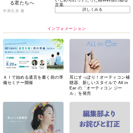
言葉
詳しくみる
中井久夫 著
インフォメーション
ＡＩで始める遺言を書く前の準
耳にすっぽり！オーティコン補
備セミナー開催
聴器、新しいスタイルで All in
Ear の「オーティコン ジー
ル」を発売