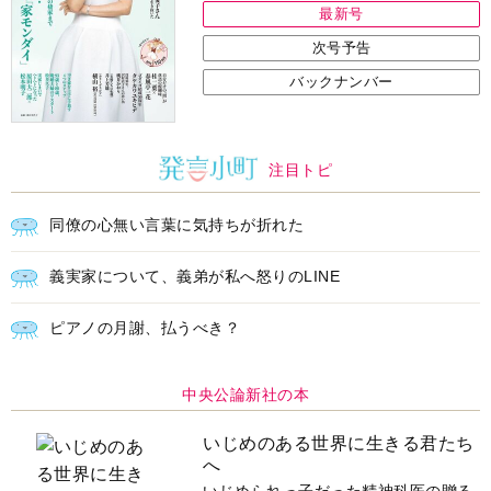
最新号
次号予告
バックナンバー
注目トピ
同僚の心無い言葉に気持ちが折れた
義実家について、義弟が私へ怒りのLINE
ピアノの月謝、払うべき？
中央公論新社の本
いじめのある世界に生きる君たち
へ
いじめられっ子だった精神科医の贈る