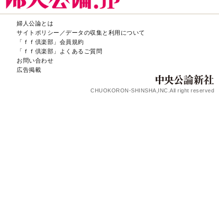
婦人公論とは
サイトポリシー／データの収集と利用について
「ｆｆ倶楽部」会員規約
「ｆｆ倶楽部」よくあるご質問
お問い合わせ
広告掲載
CHUOKORON-SHINSHA,INC.All right reserved