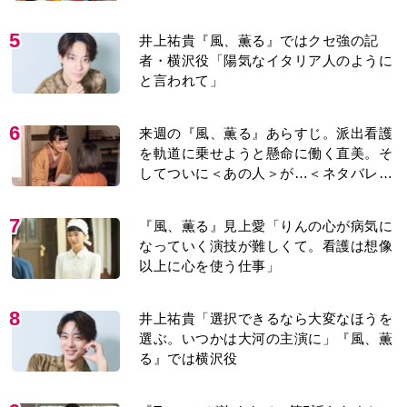
今も支えに」【2026上半期BEST】
5
井上祐貴『風、薫る』ではクセ強の記
者・横沢役「陽気なイタリア人のように
と言われて」
6
来週の『風、薫る』あらすじ。派出看護
を軌道に乗せようと懸命に働く直美。そ
してついに＜あの人＞が…＜ネタバレあ
り＞
7
『風、薫る』見上愛「りんの心が病気に
なっていく演技が難しくて。看護は想像
以上に心を使う仕事」
8
井上祐貴「選択できるなら大変なほうを
選ぶ。いつかは大河の主演に」『風、薫
る』では横沢役