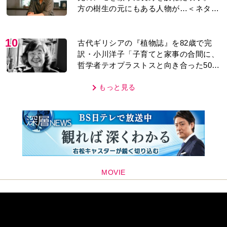
方の樹生の元にもある人物が…＜ネタバ
レあり＞
10
古代ギリシアの『植物誌』を82歳で完
訳・小川洋子「子育てと家事の合間に、
哲学者テオプラストスと向き合った50
年」
もっと見る
MOVIE