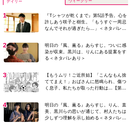
ウイークリー
デイリー
1
『Tシャツが乾くまで』第5話予告。心を
許しあう咲子と樹生。「もうすぐ一周忌
なんでそれが過ぎたら…」＜ネタバレあ
り＞
2
明日の『風、薫る』あらすじ。ついに感
染が収束。黒川は、りんにある提案をす
る＜ネタバレあり＞
3
【もうムリ！ご近所姑】「こんなもん捨
ててまえ！」おばさんに怒鳴られ、傷つ
く息子。私たちが取った行動は…【第3
話】
4
明日の『風、薫る』あらすじ。りん、直
美、黒川らの思いが通じて、村人たちは
少しずつ理解を示し始める＜ネタバレあ
り＞