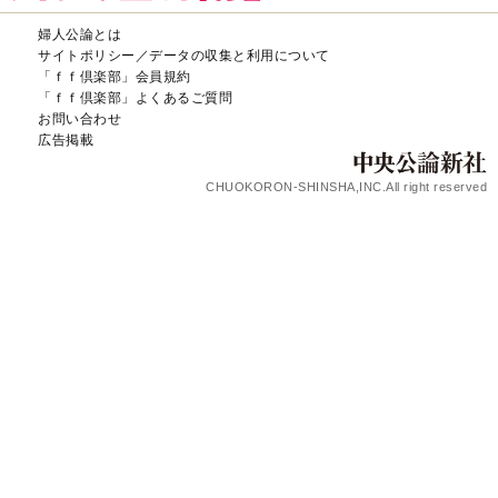
婦人公論とは
サイトポリシー／データの収集と利用について
「ｆｆ倶楽部」会員規約
「ｆｆ倶楽部」よくあるご質問
お問い合わせ
広告掲載
CHUOKORON-SHINSHA,INC.All right reserved