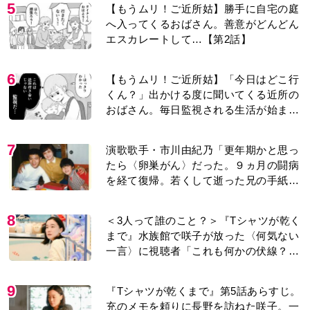
5
【もうムリ！ご近所姑】勝手に自宅の庭
へ入ってくるおばさん。善意がどんどん
エスカレートして…【第2話】
6
【もうムリ！ご近所姑】「今日はどこ行
くん？」出かける度に聞いてくる近所の
おばさん。毎日監視される生活が始ま
り…【第1話】
7
演歌歌手・市川由紀乃「更年期かと思っ
たら〈卵巣がん〉だった。９ヵ月の闘病
を経て復帰。若くして逝った兄の手紙を
今も支えに」【2026上半期BEST】
8
＜3人って誰のこと？＞『Tシャツが乾く
まで』水族館で咲子が放った〈何気ない
一言〉に視聴者「これも何かの伏線？」
「子どもの話だと…」
9
『Tシャツが乾くまで』第5話あらすじ。
充のメモを頼りに長野を訪ねた咲子。一