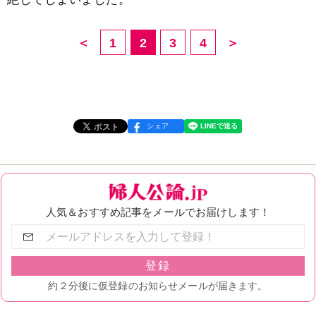
＜
1
2
3
4
＞
シェア