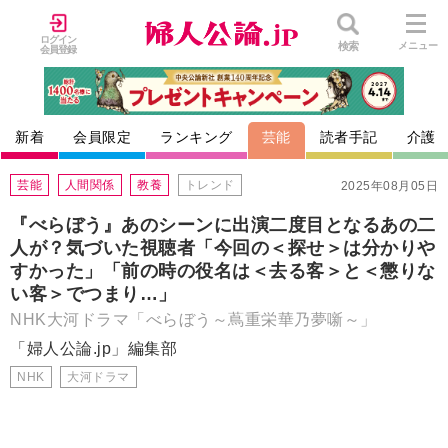
ログイン
検索
メニュー
会員登録
新着
会員限定
ランキング
芸能
読者手記
介護
芸能
人間関係
教養
トレンド
2025年08月05日
『べらぼう』あのシーンに出演二度目となるあの二
人が？気づいた視聴者「今回の＜探せ＞は分かりや
すかった」「前の時の役名は＜去る客＞と＜懲りな
い客＞でつまり…」
NHK大河ドラマ「べらぼう～蔦重栄華乃夢噺～」
「婦人公論.jp」編集部
NHK
大河ドラマ