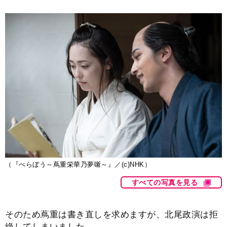
（『べらぼう～蔦重栄華乃夢噺～』／(c)NHK）
すべての写真を見る
そのため蔦重は書き直しを求めますが、北尾政演は拒
絶してしまいました。