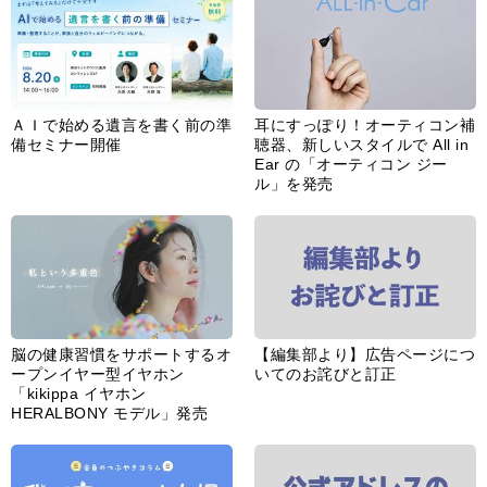
ＡＩで始める遺言を書く前の準
耳にすっぽり！オーティコン補
備セミナー開催
聴器、新しいスタイルで All in
Ear の「オーティコン ジー
ル」を発売
脳の健康習慣をサポートするオ
【編集部より】広告ページにつ
ープンイヤー型イヤホン
いてのお詫びと訂正
「kikippa イヤホン
HERALBONY モデル」発売