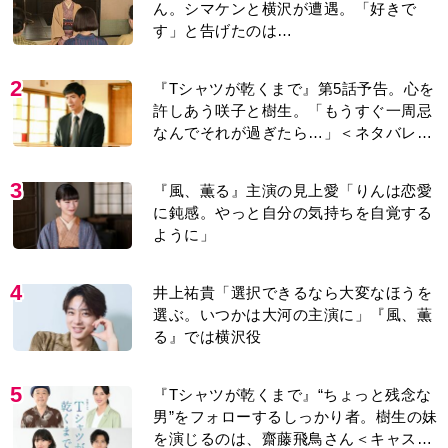
ん。シマケンと横沢が遭遇。「好きで
す」と告げたのは…
2
『Tシャツが乾くまで』第5話予告。心を
許しあう咲子と樹生。「もうすぐ一周忌
なんでそれが過ぎたら…」＜ネタバレあ
り＞
3
『風、薫る』主演の見上愛「りんは恋愛
に鈍感。やっと自分の気持ちを自覚する
ように」
4
井上祐貴「選択できるなら大変なほうを
選ぶ。いつかは大河の主演に」『風、薫
る』では横沢役
5
『Tシャツが乾くまで』“ちょっと残念な
男”をフォローするしっかり者。樹生の妹
を演じるのは、齋藤飛鳥さん＜キャスト