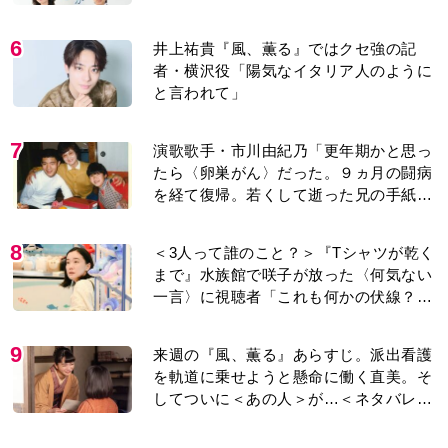
紹介＞
6
井上祐貴『風、薫る』ではクセ強の記
者・横沢役「陽気なイタリア人のように
と言われて」
7
演歌歌手・市川由紀乃「更年期かと思っ
たら〈卵巣がん〉だった。９ヵ月の闘病
を経て復帰。若くして逝った兄の手紙を
今も支えに」【2026上半期BEST】
8
＜3人って誰のこと？＞『Tシャツが乾く
まで』水族館で咲子が放った〈何気ない
一言〉に視聴者「これも何かの伏線？」
「子どもの話だと…」
9
来週の『風、薫る』あらすじ。派出看護
を軌道に乗せようと懸命に働く直美。そ
してついに＜あの人＞が…＜ネタバレあ
り＞