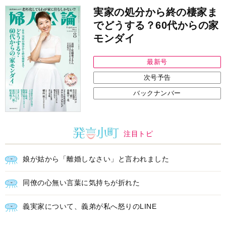
実家の処分から終の棲家ま
でどうする？60代からの家
モンダイ
最新号
次号予告
バックナンバー
注目トピ
娘が姑から「離婚しなさい」と言われました
同僚の心無い言葉に気持ちが折れた
義実家について、義弟が私へ怒りのLINE