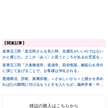
【関連記事】
坂東玉三郎「染五郎さんを見た時、光源氏がいいのではない
かと感じた。どこか〈あっ〉と思うところがあるお芝居をし
たい」
坂東玉三郎「六条御息所、道成寺、四谷怪談…嫉妬心を存分
に演じてあげることで、お客様は浄化される」
悪徳商法、詐欺、新興宗教。＜さみしいから＞と誰かを求め
れば心の隙間に付け込もうとする人たちが…脳科学者・中野
信子「人間は本来さみしがりやで脳は怠け者。だからこそ宗
教が必要とされてきた」
雑誌の購入はこちらから