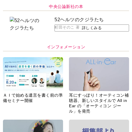
中央公論新社の本
52ヘルツのクジラたち
町田そのこ 著
詳しくみる
インフォメーション
ＡＩで始める遺言を書く前の準
耳にすっぽり！オーティコン補
備セミナー開催
聴器、新しいスタイルで All in
Ear の「オーティコン ジー
ル」を発売