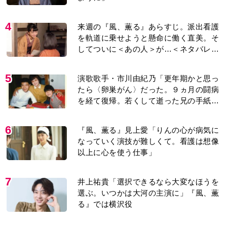
4
来週の『風、薫る』あらすじ。派出看護
を軌道に乗せようと懸命に働く直美。そ
してついに＜あの人＞が…＜ネタバレあ
り＞
5
演歌歌手・市川由紀乃「更年期かと思っ
たら〈卵巣がん〉だった。９ヵ月の闘病
を経て復帰。若くして逝った兄の手紙を
今も支えに」【2026上半期BEST】
6
『風、薫る』見上愛「りんの心が病気に
なっていく演技が難しくて。看護は想像
以上に心を使う仕事」
7
井上祐貴「選択できるなら大変なほうを
選ぶ。いつかは大河の主演に」『風、薫
る』では横沢役