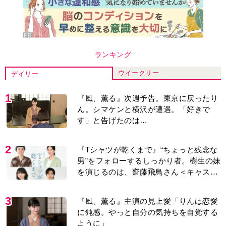
ランキング
ウイークリー
デイリー
1
『風、薫る』次週予告。東京に戻ったり
ん。シマケンと横沢が遭遇。「好きで
す」と告げたのは…
2
『Tシャツが乾くまで』“ちょっと残念な
男”をフォローするしっかり者。樹生の妹
を演じるのは、齋藤飛鳥さん＜キャスト
紹介＞
3
『風、薫る』主演の見上愛「りんは恋愛
に鈍感。やっと自分の気持ちを自覚する
ように」