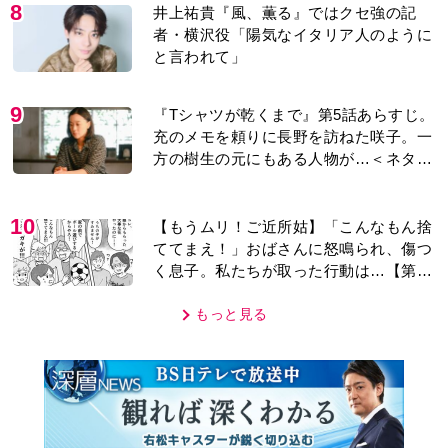
8
井上祐貴『風、薫る』ではクセ強の記
者・横沢役「陽気なイタリア人のように
と言われて」
9
『Tシャツが乾くまで』第5話あらすじ。
充のメモを頼りに長野を訪ねた咲子。一
方の樹生の元にもある人物が…＜ネタバ
レあり＞
10
【もうムリ！ご近所姑】「こんなもん捨
ててまえ！」おばさんに怒鳴られ、傷つ
く息子。私たちが取った行動は…【第3
話】
もっと見る