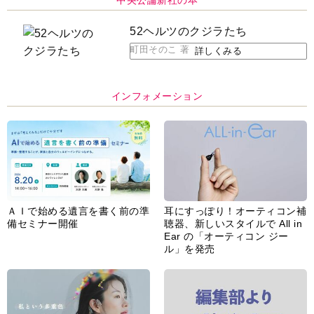
中央公論新社の本
52ヘルツのクジラたち
町田そのこ 著
詳しくみる
インフォメーション
ＡＩで始める遺言を書く前の準
耳にすっぽり！オーティコン補
備セミナー開催
聴器、新しいスタイルで All in
Ear の「オーティコン ジー
ル」を発売