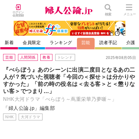
ログイン
検索
メニュー
会員登録
新着
会員限定
ランキング
芸能
読者手記
介護
芸能
人間関係
教養
トレンド
2025年08月05日
『べらぼう』あのシーンに出演二度目となるあの二
人が？気づいた視聴者「今回の＜探せ＞は分かりや
すかった」「前の時の役名は＜去る客＞と＜懲りな
い客＞でつまり…」
NHK大河ドラマ「べらぼう～蔦重栄華乃夢噺～」
「婦人公論.jp」編集部
NHK
大河ドラマ