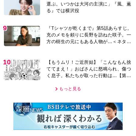
選ぶ。いつかは大河の主演に」『風、薫
る』では横沢役
9
『Tシャツが乾くまで』第5話あらすじ。
充のメモを頼りに長野を訪ねた咲子。一
方の樹生の元にもある人物が…＜ネタバ
レあり＞
10
【もうムリ！ご近所姑】「こんなもん捨
ててまえ！」おばさんに怒鳴られ、傷つ
く息子。私たちが取った行動は…【第3
話】
もっと見る