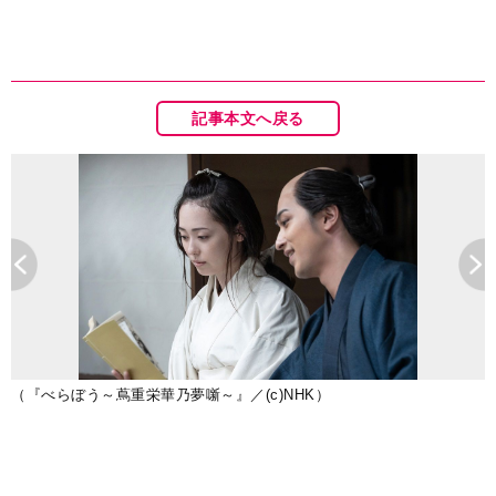
記事本文へ戻る
（『べらぼう～蔦重栄華乃夢噺～』／(c)NHK）