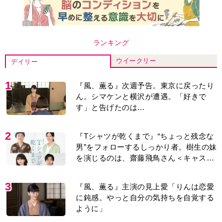
ランキング
ウイークリー
デイリー
1
『風、薫る』次週予告。東京に戻ったり
ん。シマケンと横沢が遭遇。「好きで
す」と告げたのは…
2
『Tシャツが乾くまで』“ちょっと残念な
男”をフォローするしっかり者。樹生の妹
を演じるのは、齋藤飛鳥さん＜キャスト
紹介＞
3
『風、薫る』主演の見上愛「りんは恋愛
に鈍感。やっと自分の気持ちを自覚する
ように」