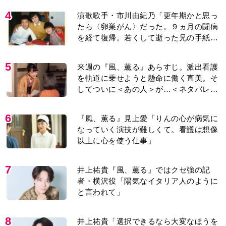
4
演歌歌手・市川由紀乃「更年期かと思っ
たら〈卵巣がん〉だった。９ヵ月の闘病
を経て復帰。若くして逝った兄の手紙を
今も支えに」【2026上半期BEST】
5
来週の『風、薫る』あらすじ。派出看護
を軌道に乗せようと懸命に働く直美。そ
してついに＜あの人＞が…＜ネタバレあ
り＞
6
『風、薫る』見上愛「りんの心が病気に
なっていく演技が難しくて。看護は想像
以上に心を使う仕事」
7
井上祐貴『風、薫る』ではクセ強の記
者・横沢役「陽気なイタリア人のように
と言われて」
8
井上祐貴「選択できるなら大変なほうを