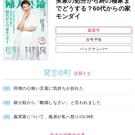
実家の処分から終の棲家ま
でどうする？60代からの家
モンダイ
最新号
次号予告
バックナンバー
注目トピ
同僚の心無い言葉に気持ちが折れた
娘が姑から「離婚しなさい」と言われました
義実家について、義弟が私へ怒りのLINE