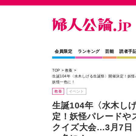
会員限定
ランキング
芸能
読者手
TOP
教養
生誕104年〈水木しげる生誕祭〉開催決定！妖怪
妖怪一色に！
教養
イベント
生誕104年〈水木し
定！妖怪パレードや
クイズ大会…3月7日