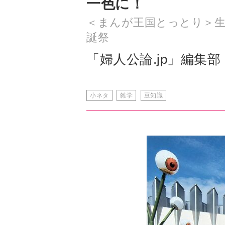
一色に！
＜まんが王国とっとり＞生誕
誕祭
「婦人公論.jp」編集部
小ネタ
雑学
豆知識