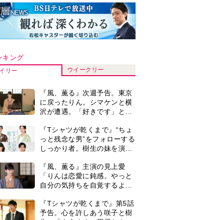
ンキング
ウイークリー
イリー
『風、薫る』次週予告。東京
に戻ったりん。シマケンと横
沢が遭遇。「好きです」と告
げたのは…
『Tシャツが乾くまで』“ちょ
っと残念な男”をフォローする
しっかり者。樹生の妹を演じ
るのは、齋藤飛鳥さん＜キャ
『風、薫る』主演の見上愛
スト紹介＞
「りんは恋愛に鈍感。やっと
自分の気持ちを自覚するよう
に」
『Tシャツが乾くまで』第5話
予告。心を許しあう咲子と樹