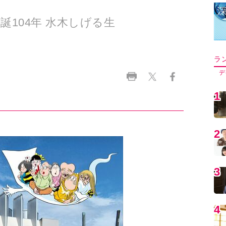
104年 水木しげる生
ラ
デ
1
2
3
4