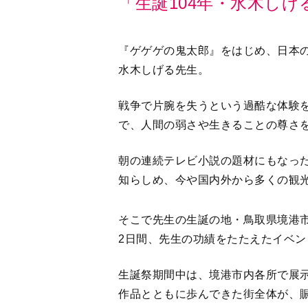
「生誕104年・水木し
『ゲゲゲの鬼太郎』をはじめ、日本
水木しげる先生。
戦争で片腕を失うという過酷な体験
で、人間の弱さや生きることの尊さ
朝の連続テレビ小説の題材にもなった
知らしめ、今や国内外から多くの観
そこで先生の生誕の地・鳥取県境港市
2日間、先生の功績をたたえたイベン
生誕祭期間中は、境港市内各所で展
作品とともに歩んできた街全体が、賑