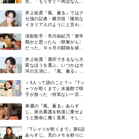
生。「もうすぐ一周忌なんで
それが過ぎたら…」＜ネタバ
井上祐貴『風、薫る』ではク
レあり＞
セ強の記者・横沢役「陽気な
イタリア人のようにと言われ
て」
演歌歌手・市川由紀乃「更年
期かと思ったら〈卵巣がん〉
だった。９ヵ月の闘病を経て
復帰。若くして逝った兄の手
井上祐貴「選択できるなら大
紙を今も支えに」【2026上半
変なほうを選ぶ。いつかは大
期BEST】
河の主演に」『風、薫る』で
は横沢役
＜3人って誰のこと？＞『Tシ
ャツが乾くまで』水族館で咲
子が放った〈何気ない一言〉
に視聴者「これも何かの伏
来週の『風、薫る』あらす
線？」「子どもの話だと…」
じ。派出看護を軌道に乗せよ
うと懸命に働く直美。そして
ついに＜あの人＞が…＜ネタ
0
『Tシャツが乾くまで』第5話
バレあり＞
あらすじ。充のメモを頼りに