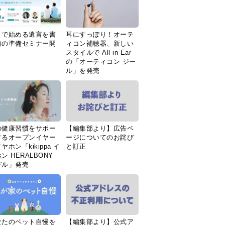
Ｉで始める遺言を書
耳にすっぽり！オーテ
前の準備セミナー開
ィコン補聴器、新しい
スタイルで All in Ear
の「オーティコン ジー
ル」を発売
の健康習慣をサポー
【編集部より】広告ペ
するオープンイヤー
ージについてのお詫び
ヤホン「kikippa イ
と訂正
ン HERALBONY
デル」発売
なたのペット自慢を
【編集部より】公式ア