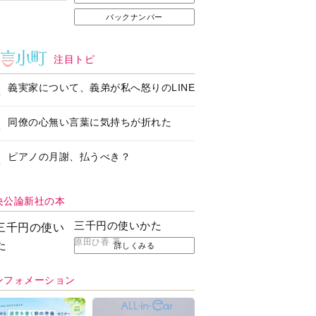
バックナンバー
注目トピ
義実家について、義弟が私へ怒りのLINE
同僚の心無い言葉に気持ちが折れた
ピアノの月謝、払うべき？
央公論新社の本
三千円の使いかた
原田ひ香 著
詳しくみる
ンフォメーション