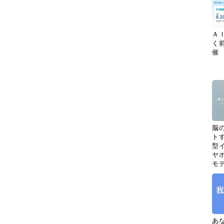
Ａ
く
催
脳
ト
型イ
ヤホ
モ
あ