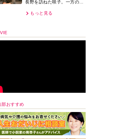
長野を訪ねた咲子。一方の樹
生の元にもある人物が…＜ネ
もっと見る
タバレあり＞
VIE
集部おすすめ