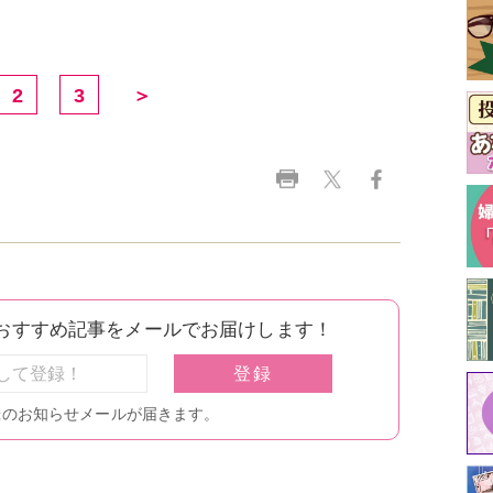
2
3
＞