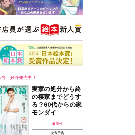
新号 好評発売中！
実家の処分から終
の棲家までどうす
る？60代からの家
モンダイ
最新号
次号予告