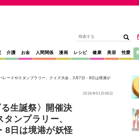
記
介護
お金
人間関係
漫画
レシピ
健康
美容
性愛
パレードやスタンプラリー、クイズ大会…3月7日・8日は境港が
2026年01月08日
げる生誕祭〉開催決
スタンプラリー、
・8日は境港が妖怪