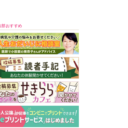
新号 好評発売中！
実家の処分から終
の棲家までどうす
る？60代からの家
モンダイ
最新号
次号予告