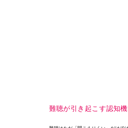
難聴が引き起こす認知機
難聴はただ「聞こえにくい」だけで
の音が聞こえないことで徐々に外出
や友人と集まっても、会話に入れな
刺激が減り、認知機能が低下してし
難聴を「治す」ことができなくても
聴器は眼鏡のように、買ってすぐに
も多いのではないでしょうか？
聴覚医療に長年携わり、補聴器に詳
聴覚センター長の新田（しんでん）