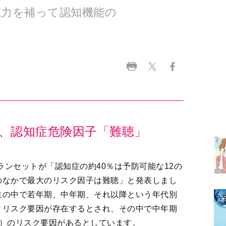
ラ
デ
、認知症危険因子「難聴」
1
ランセットが「認知症の約40％は予防可能な12の
2
のなかで最大のリスク因子は難聴」と発表しまし
生の中で若年期、中年期、それ以降という年代別
きリスク要因が存在するとされ、その中で中年期
3
２）のリスク要因があるとしています。
(4%)、社会的孤立(4%)、高血圧(2%)、アルコー
4
%)がトップ。つまり、認知症の発症を未然に防ぐう