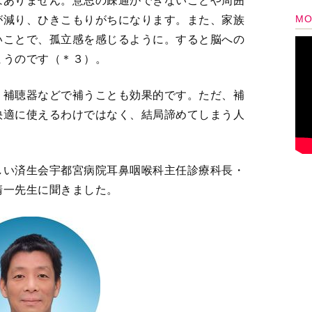
いう場所で電気信号に変わり脳に伝わります。蝸
から弱り、脳に音の情報が伝わりにくくなりま
が変化して〈難聴の脳〉になってしまう。する
じるのです。3ヵ月間、通院して調整を行えば、脳
何歳になっても、〈補聴器リハビリ〉を行えば
す」