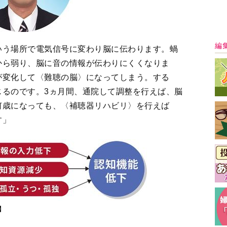
】
2
3
＞
最