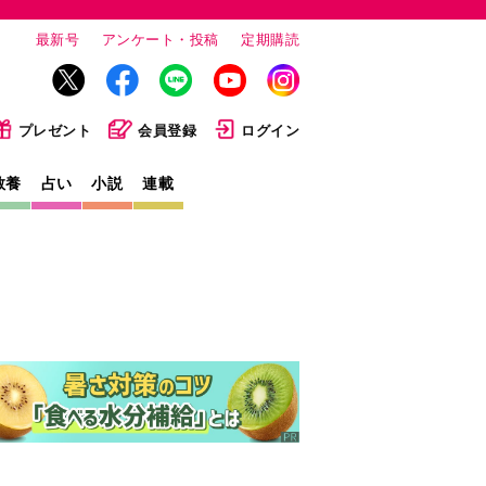
最新号
アンケート・投稿
定期購読
プレゼント
会員登録
ログイン
教養
占い
小説
連載