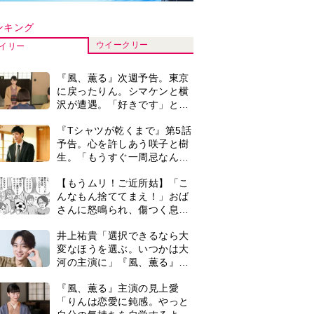
河の主演に」『風、薫る』で
は横沢役
『風、薫る』主演の見上愛
「りんは恋愛に鈍感。やっと
自分の気持ちを自覚するよう
に」
演歌歌手・市川由紀乃「更年
期かと思ったら〈卵巣がん〉
だった。９ヵ月の闘病を経て
復帰。若くして逝った兄の手
明日の『風、薫る』あらす
紙を今も支えに」【2026上半
じ。ついに感染が収束。黒川
期BEST】
は、りんにある提案をする＜
ネタバレあり＞
＜3人って誰のこと？＞『Tシ
ャツが乾くまで』水族館で咲
子が放った〈何気ない一言〉
に視聴者「これも何かの伏
【もうムリ！ご近所姑】「今
線？」「子どもの話だと…」
日はどこ行くん？」出かける
度に聞いてくる近所のおばさ
ん。毎日監視される生活が始
0
【もうムリ！ご近所姑】勝手
まり…【第1話】
に自宅の庭へ入ってくるおば