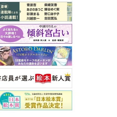
バックナンバー
注目トピ
義実家について、義弟が私へ怒りのLINE
結婚1か月で離婚を決めました。本当に
よかったのでしょうか
ピアノの月謝、払うべき？
央公論新社の本
いじめのある世界に生き
る君たちへ
いじめられっ子だった精神
科医の贈る言葉
詳しくみる
久夫 著