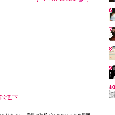
能低下
はありません。意思の疎通ができないことや周囲
MO
が減り、ひきこもりがちになります。また、家族
いことで、孤立感を感じるように。すると脳への
まうのです（＊３）。
、補聴器などで補うことも効果的です。ただ、補
快適に使えるわけではなく、結局諦めてしまう人
しい済生会宇都宮病院耳鼻咽喉科主任診療科長・
編
清一先生に聞きました。