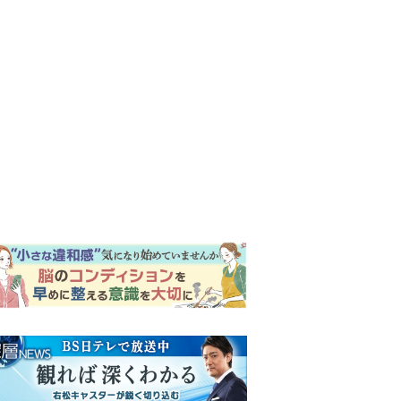
ンキング
ウイークリー
イリー
『風、薫る』次週予告。東京
に戻ったりん。シマケンと横
沢が遭遇。「好きです」と告
げたのは…
『Tシャツが乾くまで』第5話
予告。心を許しあう咲子と樹
生。「もうすぐ一周忌なんで
それが過ぎたら…」＜ネタバ
【もうムリ！ご近所姑】「こ
レあり＞
んなもん捨ててまえ！」おば
さんに怒鳴られ、傷つく息
子。私たちが取った行動は…
井上祐貴「選択できるなら大
【第3話】
変なほうを選ぶ。いつかは大