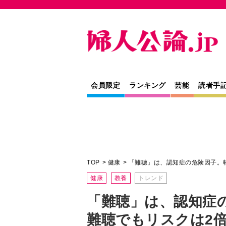
会員限定
ランキング
芸能
読者手
TOP
健康
「難聴」は、認知症の危険因子。
健康
教養
トレンド
「難聴」は、認知症
難聴でもリスクは2
「きこえ」をチェック、
低下を防ぐ