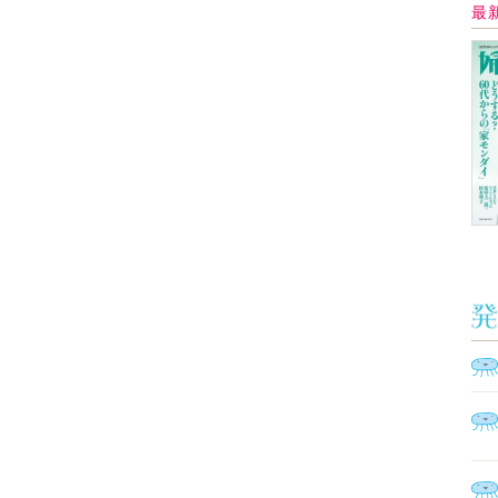
イ
Ａ
く
催
脳
ト
型イ
ヤホ
モ