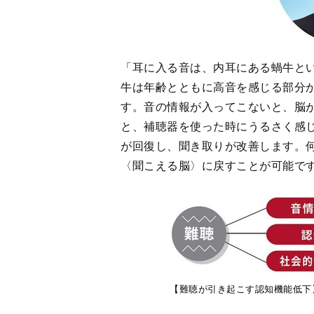
【難聴が引き起こす認知機能低下
＜
1