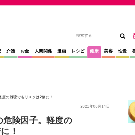
記
介護
お金
人間関係
漫画
レシピ
健康
美容
性愛
軽度の難聴でもリスクは2倍に！
2021年06月14日
の危険因子。軽度の
倍に！
聴力を補って認知機能の