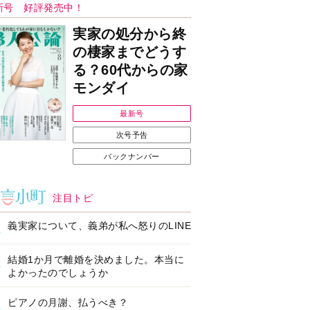
ンフォメーション
Ｉで始める遺言を書
耳にすっぽり！オーテ
前の準備セミナー開
ィコン補聴器、新しい
スタイルで All in Ear
の「オーティコン ジー
ル」を発売
の健康習慣をサポー
【編集部より】広告ペ
するオープンイヤー
ージについてのお詫び
ヤホン「kikippa イ
と訂正
ン HERALBONY
デル」発売