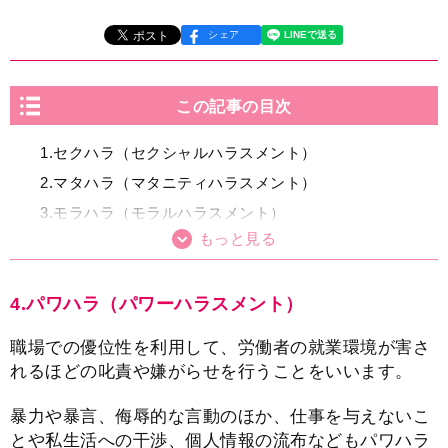
シェア
この記事の目次
1.セクハラ（セクシャルハラスメント）
2.マタハラ（マタニティハラスメント）
3.モラハラ（モラルハラスメント）
4.パワハラ（パワーハラスメント）
5.アルハラ（アルコールハラスメント）
4.パワハラ（パワーハラスメント）
6.ペイハラ（ペイシェントハラスメント）
7.アカハラ（アカデミックハラスメント）
職場での優位性を利用して、労働者の就業環境が害さ
8.カスハラ（カスタマーハラスメント）
れるほどの叱責や嫌がらせを行うことをいいます。
9.ロジハラ（ロジカルハラスメント）
暴力や暴言、侮辱的な言動のほか、仕事を与えないこ
10.ハラハラ（ハラスメントハラスメント）
とや私生活への干渉、個人情報の流布などもパワハラ