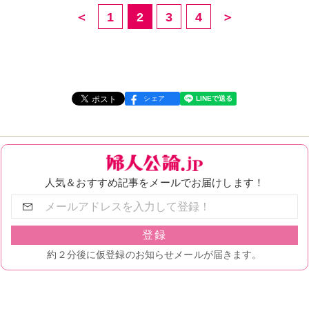
＜
1
2
3
4
＞
シェア