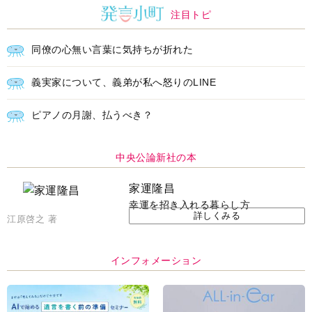
注目トピ
同僚の心無い言葉に気持ちが折れた
義実家について、義弟が私へ怒りのLINE
ピアノの月謝、払うべき？
中央公論新社の本
家運隆昌
幸運を招き入れる暮らし方
詳しくみる
江原啓之 著
インフォメーション