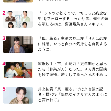
2
『Tシャツが乾くまで』“ちょっと残念な
男”をフォローするしっかり者。樹生の妹
を演じるのは、齋藤飛鳥さん＜キャスト
紹介＞
3
『風、薫る』主演の見上愛「りんは恋愛
に鈍感。やっと自分の気持ちを自覚する
ように」
4
演歌歌手・市川由紀乃「更年期かと思っ
たら〈卵巣がん〉だった。９ヵ月の闘病
を経て復帰。若くして逝った兄の手紙を
今も支えに」【2026上半期BEST】
5
井上祐貴『風、薫る』ではクセ強の記
者・横沢役「陽気なイタリア人のように
と言われて」