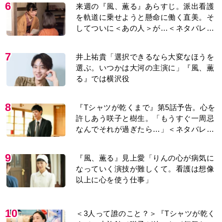
6
来週の『風、薫る』あらすじ。派出看護
を軌道に乗せようと懸命に働く直美。そ
してついに＜あの人＞が…＜ネタバレあ
り＞
7
井上祐貴「選択できるなら大変なほうを
選ぶ。いつかは大河の主演に」『風、薫
る』では横沢役
8
『Tシャツが乾くまで』第5話予告。心を
許しあう咲子と樹生。「もうすぐ一周忌
なんでそれが過ぎたら…」＜ネタバレあ
り＞
9
『風、薫る』見上愛「りんの心が病気に
なっていく演技が難しくて。看護は想像
以上に心を使う仕事」
10
＜3人って誰のこと？＞『Tシャツが乾く