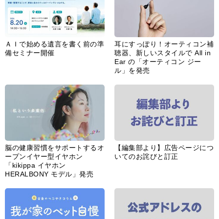
ＡＩで始める遺言を書く前の準
耳にすっぽり！オーティコン補
備セミナー開催
聴器、新しいスタイルで All in
Ear の「オーティコン ジー
ル」を発売
脳の健康習慣をサポートするオ
【編集部より】広告ページにつ
ープンイヤー型イヤホン
いてのお詫びと訂正
「kikippa イヤホン
HERALBONY モデル」発売