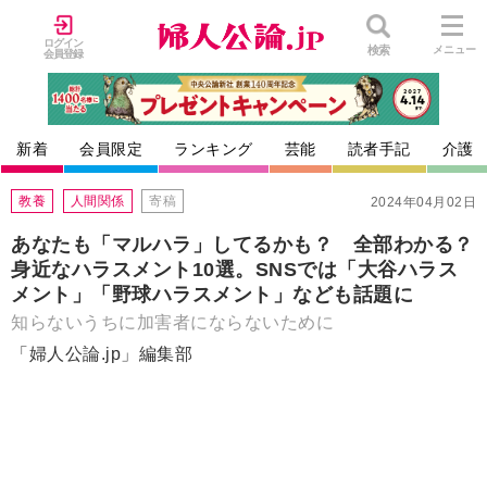
ログイン
検索
メニュー
会員登録
新着
会員限定
ランキング
芸能
読者手記
介護
教養
人間関係
寄稿
2024年04月02日
あなたも「マルハラ」してるかも？ 全部わかる？
身近なハラスメント10選。SNSでは「大谷ハラス
メント」「野球ハラスメント」なども話題に
知らないうちに加害者にならないために
「婦人公論.jp」編集部