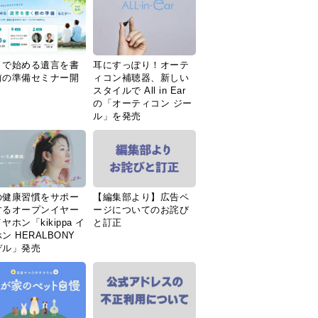
Ｉで始める遺言を書
耳にすっぽり！オーテ
前の準備セミナー開
ィコン補聴器、新しい
スタイルで All in Ear
の「オーティコン ジー
ル」を発売
の健康習慣をサポー
【編集部より】広告ペ
するオープンイヤー
ージについてのお詫び
ヤホン「kikippa イ
と訂正
ン HERALBONY
デル」発売