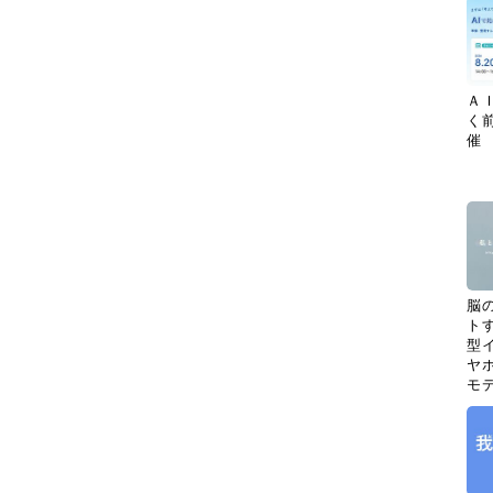
Ａ
く
催
脳
ト
型イ
ヤホ
モ