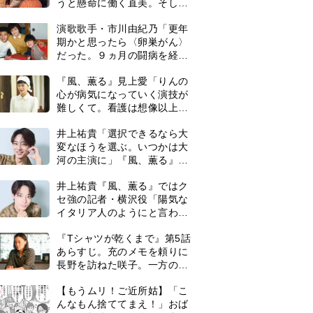
うと懸命に働く直美。そして
ついに＜あの人＞が…＜ネタ
演歌歌手・市川由紀乃「更年
バレあり＞
期かと思ったら〈卵巣がん〉
だった。９ヵ月の闘病を経て
復帰。若くして逝った兄の手
『風、薫る』見上愛「りんの
紙を今も支えに」【2026上半
心が病気になっていく演技が
期BEST】
難しくて。看護は想像以上に
心を使う仕事」
井上祐貴「選択できるなら大
変なほうを選ぶ。いつかは大
河の主演に」『風、薫る』で
は横沢役
井上祐貴『風、薫る』ではク
セ強の記者・横沢役「陽気な
イタリア人のようにと言われ
て」
『Tシャツが乾くまで』第5話
あらすじ。充のメモを頼りに
長野を訪ねた咲子。一方の樹
生の元にもある人物が…＜ネ
0
【もうムリ！ご近所姑】「こ
タバレあり＞
んなもん捨ててまえ！」おば