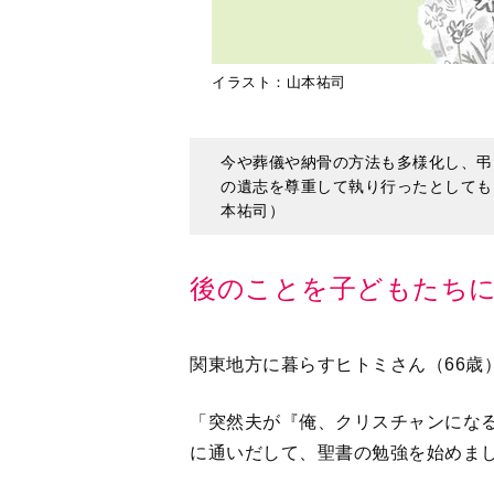
イラスト：山本祐司
今や葬儀や納骨の方法も多様化し、弔
の遺志を尊重して執り行ったとしても
本祐司）
後のことを子どもたち
関東地方に暮らすヒトミさん（66歳
「突然夫が『俺、クリスチャンにな
に通いだして、聖書の勉強を始めま