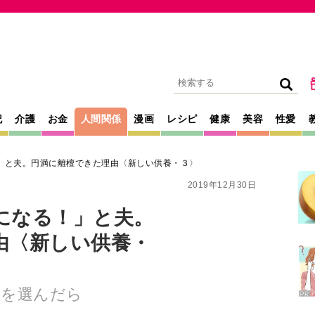
記
介護
お金
人間関係
漫画
レシピ
健康
美容
性愛
」と夫。円満に離檀できた理由〈新しい供養・３〉
2019年12月30日
になる！」と夫。
由〈新しい供養・
」を選んだら