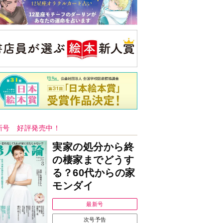
新号 好評発売中！
実家の処分から終
の棲家までどうす
る？60代からの家
モンダイ
最新号
次号予告