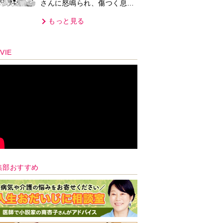
さんに怒鳴られ、傷つく息
子。私たちが取った行動は…
もっと見る
【第3話】
VIE
集部おすすめ