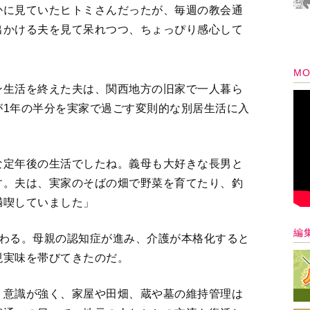
かに見ていたヒトミさんだったが、毎週の教会通
出かける夫を見て呆れつつ、ちょっぴり感心して
MO
ン生活を終えた夫は、関西地方の旧家で一人暮ら
が1年の半分を実家で過ごす変則的な別居生活に入
な定年後の生活でしたね。義母も大好きな長男と
す。夫は、実家のそばの畑で野菜を育てたり、釣
満喫していました」
編
終わる。母親の認知症が進み、介護が本格化すると
現実味を帯びてきたのだ。
う意識が強く、家屋や田畑、蔵や墓の維持管理は