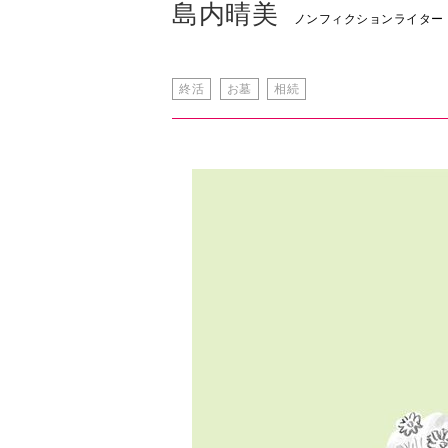
島内晴美
ノンフィクションライター
終活
お墓
相続