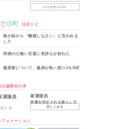
バックナンバー
注目トピ
娘が姑から「離婚しなさい」と言われま
した
同僚の心無い言葉に気持ちが折れた
義実家について、義弟が私へ怒りのLINE
央公論新社の本
家運隆昌
幸運を招き入れる暮らし方
詳しくみる
啓之 著
ンフォメーション