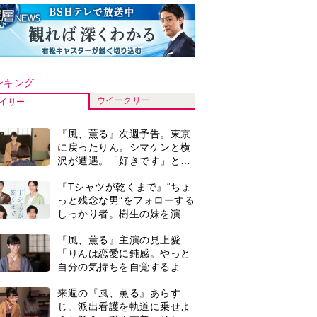
ンキング
ウイークリー
イリー
『風、薫る』次週予告。東京
に戻ったりん。シマケンと横
沢が遭遇。「好きです」と告
げたのは…
『Tシャツが乾くまで』“ちょ
っと残念な男”をフォローする
しっかり者。樹生の妹を演じ
るのは、齋藤飛鳥さん＜キャ
『風、薫る』主演の見上愛
スト紹介＞
「りんは恋愛に鈍感。やっと
自分の気持ちを自覚するよう
に」
来週の『風、薫る』あらす
じ。派出看護を軌道に乗せよ