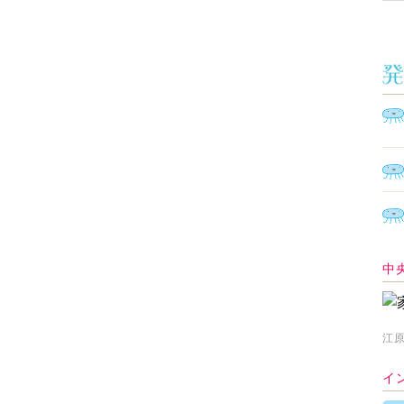
中
江原
イ