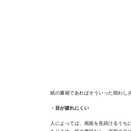
・目が疲れにくい
人によっては、画面を見続けるうち
あります。紙の書籍なら、画面の光
めます。
・モノとしての価値がある
表紙に特殊加工が施されている書籍
単なる読み物としてだけでなく、コ
きます。
また、紙の書籍は他の人に貸したり
ることができるのもメリットです。
＜インターネット上での意見は…＞