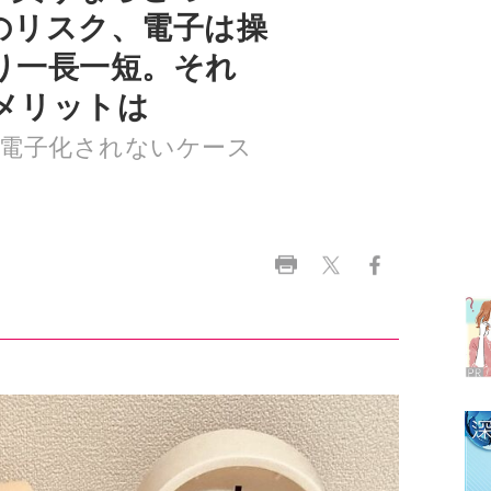
メリットは
電子化されないケース
ラ
デ
1
2
3
4