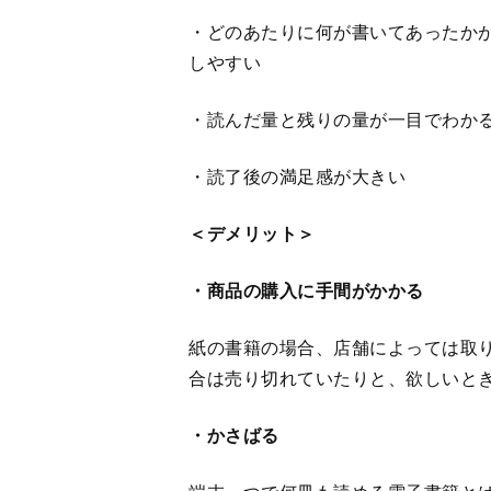
・かさばる
端末一つで何冊も読める電子書籍と
単行本であれば重さも伴うため、外
自宅で読むにしても、書籍の量が増
あります。
・汚損や紛失のリスクがある
紙の書籍は、紙の変色や水濡れ、破
他にも、家や外でなくしてしまった
紛失や盗難も懸念されるため、慎重
＜インターネット上での意見は…＞