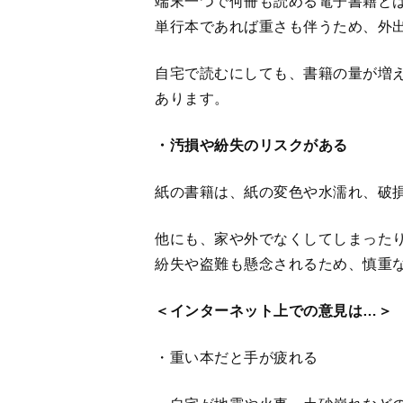
・重い本だと手が疲れる
・自宅が地震や火事、土砂崩れなど
てしまう恐れがある
・本棚に雨漏りした場合、大量の本
『「このままだと本屋さんが無くなりそ
亮【IT】×竹田信弥【書店店長】対談』