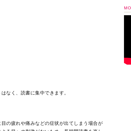
に目の疲れや痛みなどの症状が出てしまう場合が
による目への刺激がないため、長時間読書を楽し
や、何らかの限定特典がついている書籍などは、
レクションやインテリアとしても楽しむことがで
、回し読みしたり、読まなくなったら売ったりす