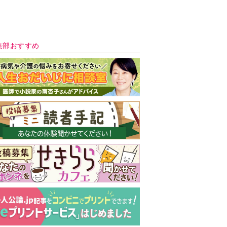
新号 好評発売中！
実家の処分から終
の棲家までどうす
る？60代からの家
モンダイ
最新号
次号予告