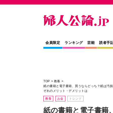
会員限定
ランキング
芸能
読者手
TOP
教養
紙の書籍と電子書籍、買うならどっち？紙は汚損
ぞれのメリット・デメリットは
教養
お金
トレンド
紙の書籍と電子書籍
ち？紙は汚損・紛失
作性の問題などがあ