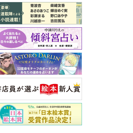
バックナンバー
注目トピ
同僚の心無い言葉に気持ちが折れた
義実家について、義弟が私へ怒りのLINE
ピアノの月謝、払うべき？
央公論新社の本
家運隆昌
幸運を招き入れる暮らし方
詳しくみる
啓之 著
ンフォメーション