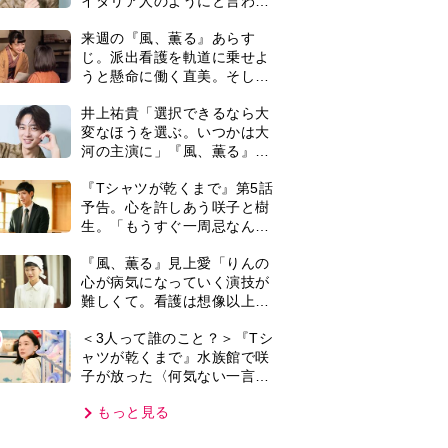
子が放った〈何気ない一言〉
に視聴者「これも何かの伏
もっと見る
線？」「子どもの話だと…」
VIE
集部おすすめ