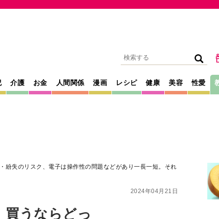
記
介護
お金
人間関係
漫画
レシピ
健康
美容
性愛
・紛失のリスク、電子は操作性の問題などがあり一長一短。それ
2024年04月21日
、買うならどっ
のリスク、電子は操
り一長一短。それ