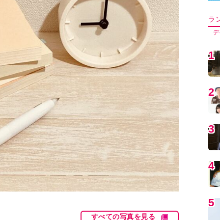
5
6
7
8
9
すべての写真を見る
1
いますが、一方で紙の書籍にも根強い人気がありま
とはなく、それぞれに長所と短所があるため、好み