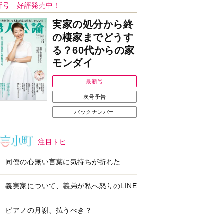
Ｉで始める遺言を書
耳にすっぽり！オーテ
前の準備セミナー開
ィコン補聴器、新しい
スタイルで All in Ear
の「オーティコン ジー
ル」を発売
の健康習慣をサポー
【編集部より】広告ペ
するオープンイヤー
ージについてのお詫び
ヤホン「kikippa イ
と訂正
ン HERALBONY
デル」発売