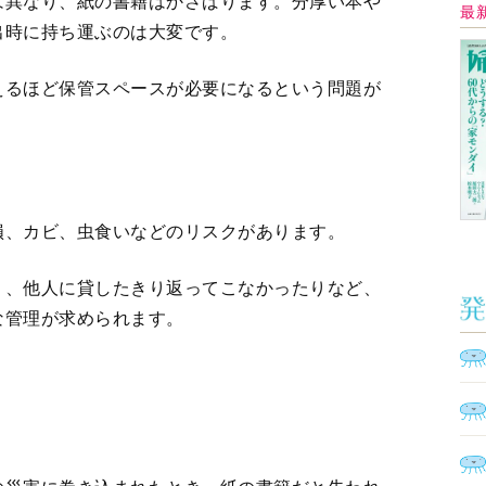
Ａ
の災害に巻き込まれたとき、紙の書籍だと失われ
く
催
を廃棄しなければならなくなる
うだけど、できることは本当にもう無いの？」清水
はこちら
脳
ト
型イ
ヤホ
モ
電子書籍