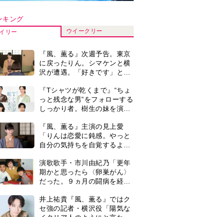
だった。９ヵ月の闘病を経て
復帰。若くして逝った兄の手
井上祐貴『風、薫る』ではク
紙を今も支えに」【2026上半
セ強の記者・横沢役「陽気な
期BEST】
イタリア人のようにと言われ
て」
来週の『風、薫る』あらす
じ。派出看護を軌道に乗せよ
うと懸命に働く直美。そして
ついに＜あの人＞が…＜ネタ
井上祐貴「選択できるなら大
バレあり＞
変なほうを選ぶ。いつかは大
河の主演に」『風、薫る』で
は横沢役
『Tシャツが乾くまで』第5話
予告。心を許しあう咲子と樹
生。「もうすぐ一周忌なんで
それが過ぎたら…」＜ネタバ
『風、薫る』見上愛「りんの
レあり＞
心が病気になっていく演技が
難しくて。看護は想像以上に
心を使う仕事」
0
＜3人って誰のこと？＞『Tシ
ャツが乾くまで』水族館で咲