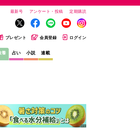
最新号
アンケート・投稿
定期購読
プレゼント
会員登録
ログイン
教養
占い
小説
連載