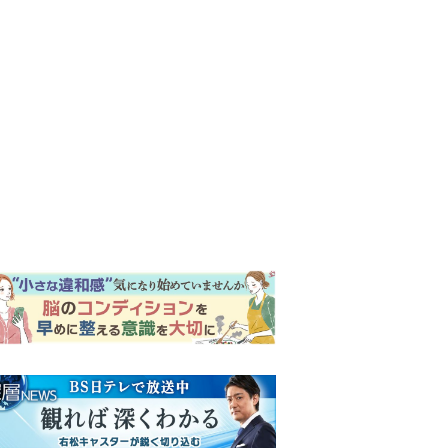
ンキング
ウイークリー
イリー
『風、薫る』次週予告。東京
に戻ったりん。シマケンと横
沢が遭遇。「好きです」と告
げたのは…
『Tシャツが乾くまで』“ちょ
っと残念な男”をフォローする
しっかり者。樹生の妹を演じ
るのは、齋藤飛鳥さん＜キャ
『風、薫る』主演の見上愛
スト紹介＞
「りんは恋愛に鈍感。やっと
自分の気持ちを自覚するよう
に」
演歌歌手・市川由紀乃「更年
期かと思ったら〈卵巣がん〉