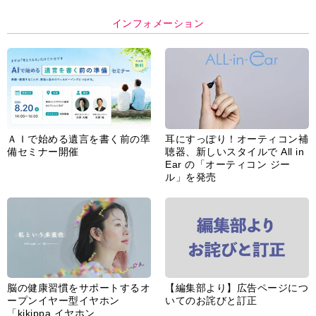
インフォメーション
ＡＩで始める遺言を書く前の準
耳にすっぽり！オーティコン補
備セミナー開催
聴器、新しいスタイルで All in
Ear の「オーティコン ジー
ル」を発売
脳の健康習慣をサポートするオ
【編集部より】広告ページにつ
ープンイヤー型イヤホン
いてのお詫びと訂正
「kikippa イヤホン