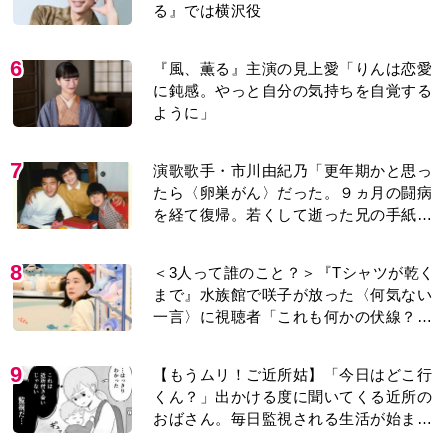
る』では横沢役
6
『風、薫る』主演の見上愛「りんは恋愛
に鈍感。やっと自分の気持ちを自覚する
ように」
7
演歌歌手・市川由紀乃「更年期かと思っ
たら〈卵巣がん〉だった。９ヵ月の闘病
を経て復帰。若くして逝った兄の手紙を
今も支えに」【2026上半期BEST】
8
＜3人って誰のこと？＞『Tシャツが乾く
まで』水族館で咲子が放った〈何気ない
一言〉に視聴者「これも何かの伏線？」
「子どもの話だと…」
9
【もうムリ！ご近所姑】「今日はどこ行
くん？」出かける度に聞いてくる近所の
おばさん。毎日監視される生活が始ま
り…【第1話】