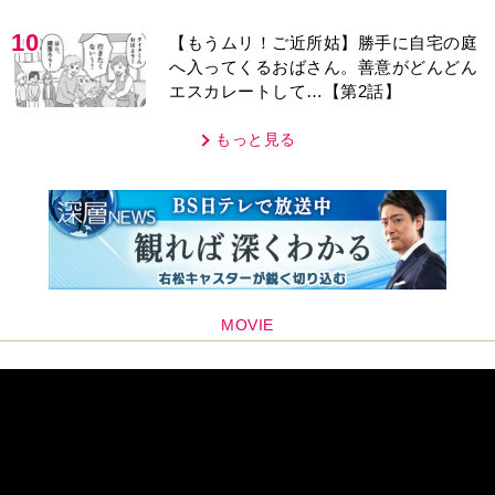
10
【もうムリ！ご近所姑】勝手に自宅の庭
へ入ってくるおばさん。善意がどんどん
エスカレートして…【第2話】
もっと見る
MOVIE