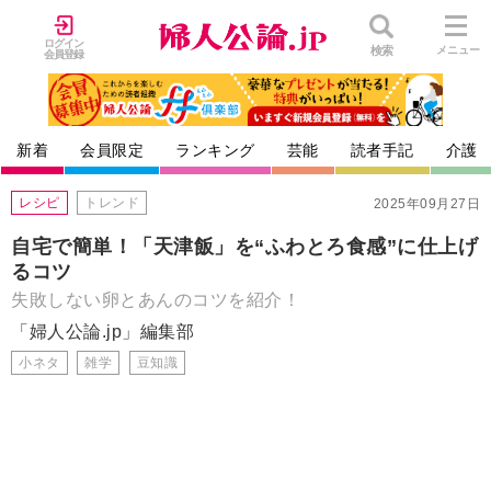
ログイン
検索
メニュー
会員登録
新着
会員限定
ランキング
芸能
読者手記
介護
レシピ
トレンド
2025年09月27日
自宅で簡単！「天津飯」を“ふわとろ食感”に仕上げ
るコツ
失敗しない卵とあんのコツを紹介！
「婦人公論.jp」編集部
小ネタ
雑学
豆知識