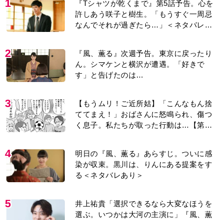
1
『Tシャツが乾くまで』第5話予告。心を
許しあう咲子と樹生。「もうすぐ一周忌
なんでそれが過ぎたら…」＜ネタバレあ
り＞
2
『風、薫る』次週予告。東京に戻ったり
ん。シマケンと横沢が遭遇。「好きで
す」と告げたのは…
3
【もうムリ！ご近所姑】「こんなもん捨
ててまえ！」おばさんに怒鳴られ、傷つ
く息子。私たちが取った行動は…【第3
話】
4
明日の『風、薫る』あらすじ。ついに感
染が収束。黒川は、りんにある提案をす
る＜ネタバレあり＞
5
井上祐貴「選択できるなら大変なほうを
選ぶ。いつかは大河の主演に」『風、薫