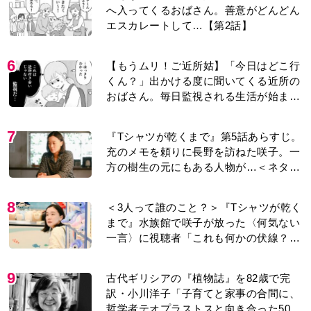
へ入ってくるおばさん。善意がどんどん
エスカレートして…【第2話】
6
【もうムリ！ご近所姑】「今日はどこ行
くん？」出かける度に聞いてくる近所の
おばさん。毎日監視される生活が始ま
り…【第1話】
7
『Tシャツが乾くまで』第5話あらすじ。
充のメモを頼りに長野を訪ねた咲子。一
方の樹生の元にもある人物が…＜ネタバ
レあり＞
8
＜3人って誰のこと？＞『Tシャツが乾く
まで』水族館で咲子が放った〈何気ない
一言〉に視聴者「これも何かの伏線？」
「子どもの話だと…」
9
古代ギリシアの『植物誌』を82歳で完
訳・小川洋子「子育てと家事の合間に、
哲学者テオプラストスと向き合った50