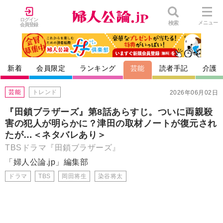
ログイン
検索
メニュー
会員登録
新着
会員限定
ランキング
芸能
読者手記
介護
芸能
トレンド
2026年06月02日
『田鎖ブラザーズ』第8話あらすじ。ついに両親殺
害の犯人が明らかに？津田の取材ノートが復元され
たが…＜ネタバレあり＞
TBSドラマ『田鎖ブラザーズ』
「婦人公論.jp」編集部
ドラマ
TBS
岡田将生
染谷将太