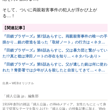
そして、ついに両親殺害事件の犯人が浮かび上が
る…！
【関連記事】
『田鎖ブラザーズ』第7話あらすじ。両親殺害事件の唯一の手
掛かり…銃の密造を追った「取材ノート」の行方は＜ネタバ
レあり＞
『田鎖ブラザーズ』第6話あらすじ。父は暴力団と繋がってい
た!?真と稔は津田ノートの存在を知り…＜ネタバレあり＞
『田鎖ブラザーズ』第5話あらすじ。父が遺した銃は何に使わ
れた？青委署では少年が人を殺したと自首してきて…＜ネタ
バレあり＞
出典＝WEBオリジナル
「婦人公論.jp」編集部
1916年創刊の雑誌『婦人公論』のWebメディア。女性たちにとって身
近で切実なテーマを取り上げた『婦人公論』の特集記事に加え、Web