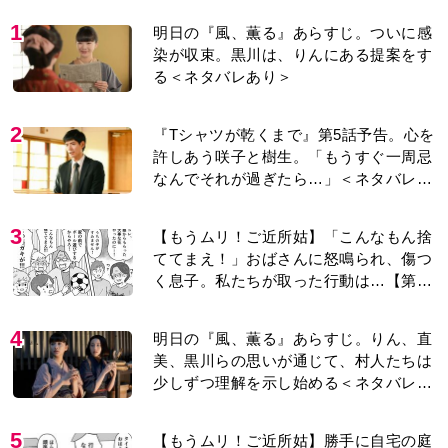
1
明日の『風、薫る』あらすじ。ついに感
染が収束。黒川は、りんにある提案をす
る＜ネタバレあり＞
2
『Tシャツが乾くまで』第5話予告。心を
許しあう咲子と樹生。「もうすぐ一周忌
なんでそれが過ぎたら…」＜ネタバレあ
り＞
3
【もうムリ！ご近所姑】「こんなもん捨
ててまえ！」おばさんに怒鳴られ、傷つ
く息子。私たちが取った行動は…【第3
話】
4
明日の『風、薫る』あらすじ。りん、直
美、黒川らの思いが通じて、村人たちは
少しずつ理解を示し始める＜ネタバレあ
り＞
5
【もうムリ！ご近所姑】勝手に自宅の庭