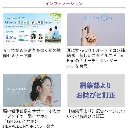
インフォメーション
ＡＩで始める遺言を書く前の準
耳にすっぽり！オーティコン補
備セミナー開催
聴器、新しいスタイルで All in
Ear の「オーティコン ジー
ル」を発売
脳の健康習慣をサポートするオ
【編集部より】広告ページにつ
ープンイヤー型イヤホン
いてのお詫びと訂正
「kikippa イヤホン
HERALBONY モデル」発売