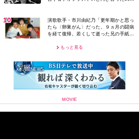
年」
10
演歌歌手・市川由紀乃「更年期かと思っ
たら〈卵巣がん〉だった。９ヵ月の闘病
を経て復帰。若くして逝った兄の手紙を
今も支えに」【2026上半期BEST】
もっと見る
MOVIE