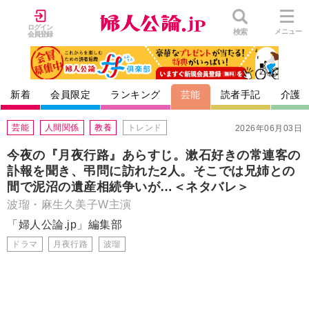
ログイン
検索
メニュー
会員登録
新着
会員限定
ランキング
芸能
読者手記
介護
芸能
人間関係
教養
トレンド
2026年06月03日
今夜の『月夜行路』あらすじ。漱石好きの常連客の
訃報を聞き、弔問に訪れた2人。そこでは兄姉との
間で泥沼の遺産相続争いが…＜ネタバレ＞
波瑠・麻生久美子W主演
「婦人公論.jp」編集部
ドラマ
月夜行路
波瑠