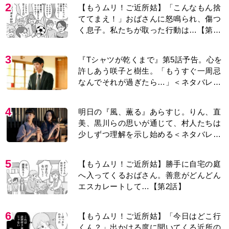
2
【もうムリ！ご近所姑】「こんなもん捨
ててまえ！」おばさんに怒鳴られ、傷つ
く息子。私たちが取った行動は…【第3
話】
3
『Tシャツが乾くまで』第5話予告。心を
許しあう咲子と樹生。「もうすぐ一周忌
なんでそれが過ぎたら…」＜ネタバレあ
り＞
4
明日の『風、薫る』あらすじ。りん、直
美、黒川らの思いが通じて、村人たちは
少しずつ理解を示し始める＜ネタバレあ
り＞
5
【もうムリ！ご近所姑】勝手に自宅の庭
へ入ってくるおばさん。善意がどんどん
エスカレートして…【第2話】
6
【もうムリ！ご近所姑】「今日はどこ行
くん？」出かける度に聞いてくる近所の