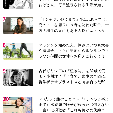
おばさん。毎日監視される生活が始ま
り…【第1話】
7
『Tシャツが乾くまで』第5話あらすじ。
充のメモを頼りに長野を訪ねた咲子。一
方の樹生の元にもある人物が…＜ネタバ
レあり＞
8
マラソンを始めた夫。休みはいつも大会
や練習会。さらに早朝からルンルンでマ
ラソン仲間の女性をお迎えに行くように
なり…
9
古代ギリシアの『植物誌』を82歳で完
訳・小川洋子「子育てと家事の合間に、
哲学者テオプラストスと向き合った50
年」
10
＜3人って誰のこと？＞『Tシャツが乾く
まで』水族館で咲子が放った〈何気ない
一言〉に視聴者「これも何かの伏線？」