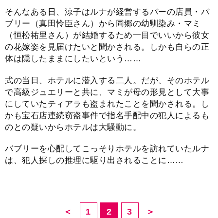
そんなある日、涼子はルナが経営するバーの店員・バ
ブリー（真田怜臣さん）から同郷の幼馴染み・マミ
（恒松祐里さん）が結婚するため一目でいいから彼女
の花嫁姿を見届けたいと聞かされる。しかも自らの正
体は隠したままにしたいという……
式の当日、ホテルに潜入する二人。だが、そのホテル
で高級ジュエリーと共に、マミが母の形見として大事
にしていたティアラも盗まれたことを聞かされる。し
かも宝石店連続窃盗事件で指名手配中の犯人によるも
のとの疑いからホテルは大騒動に。
バブリーを心配してこっそりホテルを訪れていたルナ
は、犯人探しの推理に駆り出されることに……
＜
1
2
3
＞