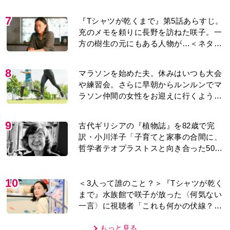
り…【第1話】
7
『Tシャツが乾くまで』第5話あらすじ。
充のメモを頼りに長野を訪ねた咲子。一
方の樹生の元にもある人物が…＜ネタバ
レあり＞
8
マラソンを始めた夫。休みはいつも大会
や練習会。さらに早朝からルンルンでマ
ラソン仲間の女性をお迎えに行くように
なり…
9
古代ギリシアの『植物誌』を82歳で完
訳・小川洋子「子育てと家事の合間に、
哲学者テオプラストスと向き合った50
年」
10
＜3人って誰のこと？＞『Tシャツが乾く
まで』水族館で咲子が放った〈何気ない
一言〉に視聴者「これも何かの伏線？」
「子どもの話だと…」
もっと見る