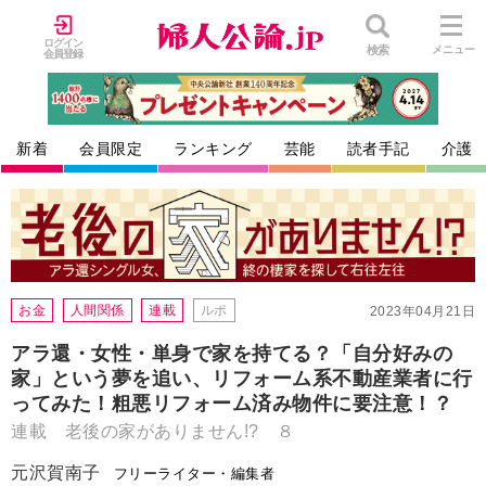
ログイン
検索
メニュー
会員登録
新着
会員限定
ランキング
芸能
読者手記
介護
お金
人間関係
連載
ルポ
2023年04月21日
アラ還・女性・単身で家を持てる？「自分好みの
家」という夢を追い、リフォーム系不動産業者に行
ってみた！粗悪リフォーム済み物件に要注意！？
連載 老後の家がありません!? ８
元沢賀南子
フリーライター・編集者