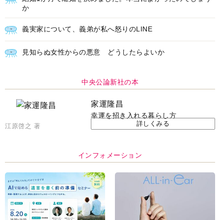
か
義実家について、義弟が私へ怒りのLINE
見知らぬ女性からの悪意 どうしたらよいか
中央公論新社の本
家運隆昌
幸運を招き入れる暮らし方
詳しくみる
江原啓之 著
インフォメーション