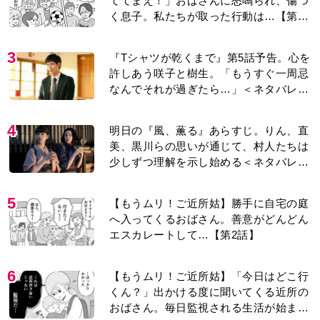
ててまえ！」おばさんに怒鳴られ、傷つ
く息子。私たちが取った行動は…【第3
話】
3
『Tシャツが乾くまで』第5話予告。心を
許しあう咲子と樹生。「もうすぐ一周忌
なんでそれが過ぎたら…」＜ネタバレあ
り＞
4
明日の『風、薫る』あらすじ。りん、直
美、黒川らの思いが通じて、村人たちは
少しずつ理解を示し始める＜ネタバレあ
り＞
5
【もうムリ！ご近所姑】勝手に自宅の庭
へ入ってくるおばさん。善意がどんどん
エスカレートして…【第2話】
6
【もうムリ！ご近所姑】「今日はどこ行
くん？」出かける度に聞いてくる近所の
おばさん。毎日監視される生活が始ま