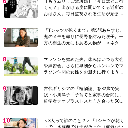
6
【もうムリ！ご近所姑】「今日はどこ行
くん？」出かける度に聞いてくる近所の
おばさん。毎日監視される生活が始ま
り…【第1話】
7
『Tシャツが乾くまで』第5話あらすじ。
充のメモを頼りに長野を訪ねた咲子。一
方の樹生の元にもある人物が…＜ネタバ
レあり＞
8
マラソンを始めた夫。休みはいつも大会
や練習会。さらに早朝からルンルンでマ
ラソン仲間の女性をお迎えに行くように
なり…
9
古代ギリシアの『植物誌』を82歳で完
訳・小川洋子「子育てと家事の合間に、
哲学者テオプラストスと向き合った50
年」
10
＜3人って誰のこと？＞『Tシャツが乾く
まで』水族館で咲子が放った〈何気ない