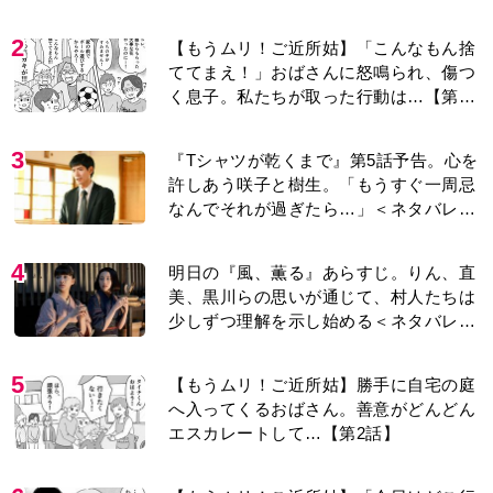
2
【もうムリ！ご近所姑】「こんなもん捨
ててまえ！」おばさんに怒鳴られ、傷つ
く息子。私たちが取った行動は…【第3
話】
3
『Tシャツが乾くまで』第5話予告。心を
許しあう咲子と樹生。「もうすぐ一周忌
なんでそれが過ぎたら…」＜ネタバレあ
り＞
4
明日の『風、薫る』あらすじ。りん、直
美、黒川らの思いが通じて、村人たちは
少しずつ理解を示し始める＜ネタバレあ
り＞
5
【もうムリ！ご近所姑】勝手に自宅の庭
へ入ってくるおばさん。善意がどんどん
エスカレートして…【第2話】