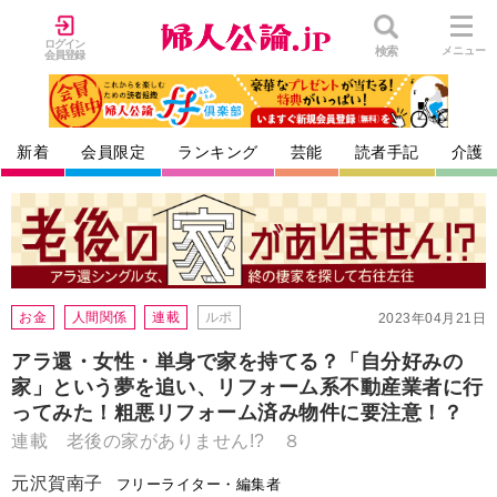
ログイン
検索
メニュー
会員登録
新着
会員限定
ランキング
芸能
読者手記
介護
お金
人間関係
連載
ルポ
2023年04月21日
アラ還・女性・単身で家を持てる？「自分好みの
家」という夢を追い、リフォーム系不動産業者に行
ってみた！粗悪リフォーム済み物件に要注意！？
連載 老後の家がありません!? ８
元沢賀南子
フリーライター・編集者