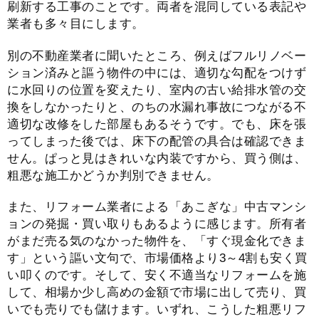
刷新する工事のことです。両者を混同している表記や
業者も多々目にします。
別の不動産業者に聞いたところ、例えばフルリノベー
ション済みと謳う物件の中には、適切な勾配をつけず
に水回りの位置を変えたり、室内の古い給排水管の交
換をしなかったりと、のちの水漏れ事故につながる不
適切な改修をした部屋もあるそうです。でも、床を張
ってしまった後では、床下の配管の具合は確認できま
せん。ぱっと見はきれいな内装ですから、買う側は、
粗悪な施工かどうか判別できません。
また、リフォーム業者による「あこぎな」中古マンシ
ョンの発掘・買い取りもあるように感じます。所有者
がまだ売る気のなかった物件を、「すぐ現金化できま
す」という謳い文句で、市場価格より3～4割も安く買
い叩くのです。そして、安く不適当なリフォームを施
して、相場か少し高めの金額で市場に出して売り、買
いでも売りでも儲けます。いずれ、こうした粗悪リフ