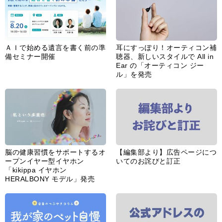
ＡＩで始める遺言を書く前の準
耳にすっぽり！オーティコン補
備セミナー開催
聴器、新しいスタイルで All in
Ear の「オーティコン ジー
ル」を発売
脳の健康習慣をサポートするオ
【編集部より】広告ページにつ
ープンイヤー型イヤホン
いてのお詫びと訂正
「kikippa イヤホン
HERALBONY モデル」発売