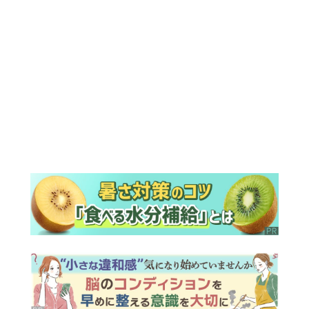
ランキング
ウイークリー
デイリー
1
明日の『風、薫る』あらすじ。ついに感
染が収束。黒川は、りんにある提案をす
る＜ネタバレあり＞
2
【もうムリ！ご近所姑】「こんなもん捨
ててまえ！」おばさんに怒鳴られ、傷つ
く息子。私たちが取った行動は…【第3
話】
3
『Tシャツが乾くまで』第5話予告。心を
許しあう咲子と樹生。「もうすぐ一周忌
なんでそれが過ぎたら…」＜ネタバレあ
り＞