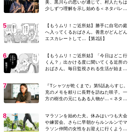
や練習会。さらに早朝からルンルンでマ
ラソン仲間の女性をお迎えに行くように
なり…
9
古代ギリシアの『植物誌』を82歳で完
訳・小川洋子「子育てと家事の合間に、
哲学者テオプラストスと向き合った50
年」
10
＜3人って誰のこと？＞『Tシャツが乾く
まで』水族館で咲子が放った〈何気ない
一言〉に視聴者「これも何かの伏線？」
「子どもの話だと…」
もっと見る