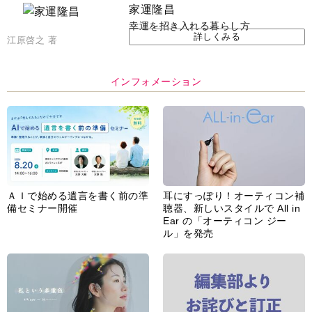
脳の健康習慣をサポートするオ
【編集部より】広告ページにつ
ープンイヤー型イヤホン
いてのお詫びと訂正
「kikippa イヤホン
HERALBONY モデル」発売
あなたのペット自慢を教えてく
【編集部より】公式アドレスの
ださい！
不正利用について
インフォメーション一覧