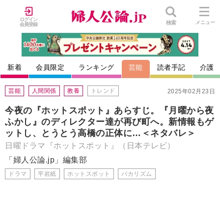
ログイン
検索
メニュー
会員登録
新着
会員限定
ランキング
芸能
読者手記
介護
芸能
人間関係
教養
トレンド
2025年02月23日
今夜の『ホットスポット』あらすじ。『月曜から夜
ふかし』のディレクター達が再び町へ。新情報もゲ
ットし、とうとう高橋の正体に…＜ネタバレ＞
日曜ドラマ『ホットスポット』（日本テレビ）
「婦人公論.jp」編集部
ドラマ
平岩紙
ホットスポット
バカリズム