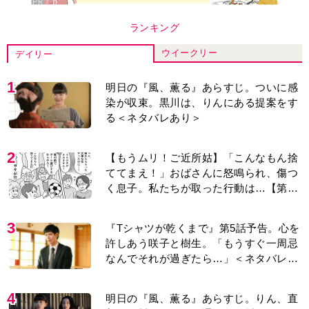
4
明日の『風、薫る』あらすじ。りん、直
美、黒川らの思いが通じて、村人たちは
少しずつ理解を示し始める＜ネタバレあ
り＞
5
【もうムリ！ご近所姑】勝手に自宅の庭
へ入ってくるおばさん。善意がどんどん
エスカレートして…【第2話】
6
【もうムリ！ご近所姑】「今日はどこ行
くん？」出かける度に聞いてくる近所の
おばさん。毎日監視される生活が始ま
り…【第1話】
7
『Tシャツが乾くまで』第5話あらすじ。
充のメモを頼りに長野を訪ねた咲子。一
方の樹生の元にもある人物が…＜ネタバ
レあり＞
8
マラソンを始めた夫。休みはいつも大会