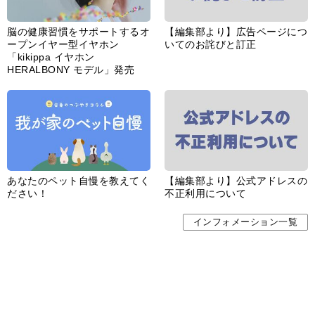
婦人公論とは
サイトポリシー／データの収集と利用について
「ｆｆ倶楽部」会員規約
「ｆｆ倶楽部」よくあるご質問
お問い合わせ
広告掲載
CHUOKORON-SHINSHA,INC.All right reserved