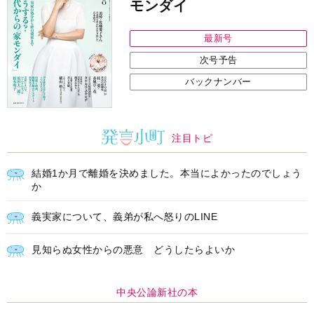
中央公論新社の本
家運隆昌
幸運を招き入れる暮らし方
詳しくみる
江原啓之 著
インフォメーション
ＡＩで始める遺言を書く前の準
耳にすっぽり！オーティコン補
備セミナー開催
聴器、新しいスタイルで All in
Ear の「オーティコン ジー
ル」を発売