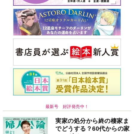
実家の処分から終の棲家ま
でどうする？60代からの家
モンダイ
最新号
次号予告
バックナンバー
注目トピ
結婚1か月で離婚を決めました。本当によかったのでしょう
か
義実家について、義弟が私へ怒りのLINE
見知らぬ女性からの悪意 どうしたらよいか