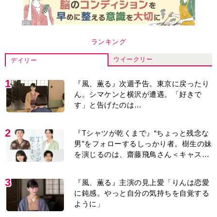
ランキング
ウイークリー
デイリー
1
『風、薫る』次週予告。東京に戻ったり
ん。シマケンと横沢が遭遇。「好きで
す」と告げたのは…
2
『Tシャツが乾くまで』“ちょっと残念な
男”をフォローするしっかり者。樹生の妹
を演じるのは、齋藤飛鳥さん＜キャスト
紹介＞
3
『風、薫る』主演の見上愛「りんは恋愛
に鈍感。やっと自分の気持ちを自覚する
ように」