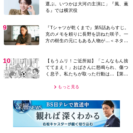
選ぶ。いつかは大河の主演に」『風、薫
る』では横沢役
9
『Tシャツが乾くまで』第5話あらすじ。
充のメモを頼りに長野を訪ねた咲子。一
方の樹生の元にもある人物が…＜ネタバ
レあり＞
10
【もうムリ！ご近所姑】「こんなもん捨
ててまえ！」おばさんに怒鳴られ、傷つ
く息子。私たちが取った行動は…【第3
話】
もっと見る