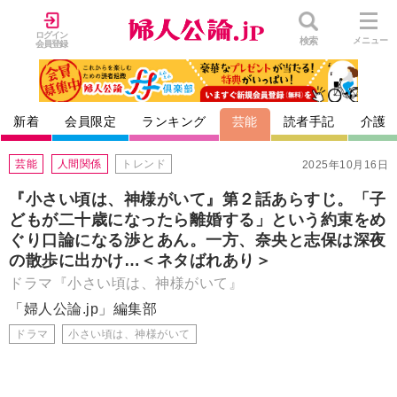
ログイン
検索
メニュー
会員登録
新着
会員限定
ランキング
芸能
読者手記
介護
芸能
人間関係
トレンド
2025年10月16日
『小さい頃は、神様がいて』第２話あらすじ。「子
どもが二十歳になったら離婚する」という約束をめ
ぐり口論になる渉とあん。一方、奈央と志保は深夜
の散歩に出かけ…＜ネタばれあり＞
ドラマ『小さい頃は、神様がいて』
「婦人公論.jp」編集部
ドラマ
小さい頃は、神様がいて