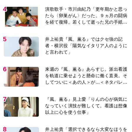
4
演歌歌手・市川由紀乃「更年期かと思っ
たら〈卵巣がん〉だった。９ヵ月の闘病
を経て復帰。若くして逝った兄の手紙を
今も支えに」【2026上半期BEST】
5
井上祐貴『風、薫る』ではクセ強の記
者・横沢役「陽気なイタリア人のように
と言われて」
6
来週の『風、薫る』あらすじ。派出看護
を軌道に乗せようと懸命に働く直美。そ
してついに＜あの人＞が…＜ネタバレあ
り＞
7
『風、薫る』見上愛「りんの心が病気に
なっていく演技が難しくて。看護は想像
以上に心を使う仕事」
8
井上祐貴「選択できるなら大変なほうを