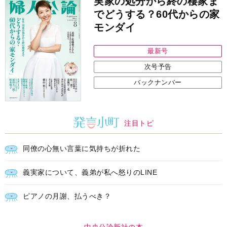
実家の処分から終の棲家ま
でどうする？60代からの家
モンダイ
最新号
次号予告
バックナンバー
注目トピ
同僚の心無い言葉に気持ちが折れた
義実家について、義弟が私へ怒りのLINE
ピアノの月謝、払うべき？