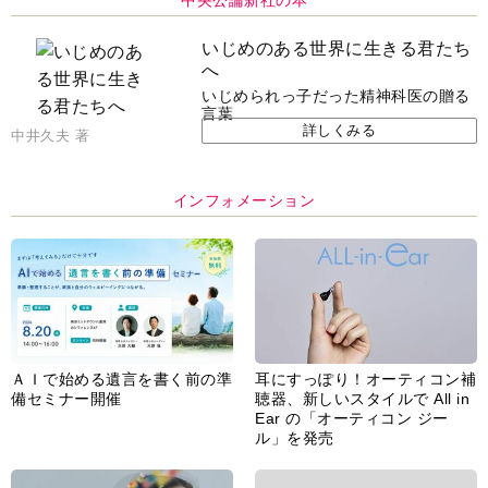
中央公論新社の本
いじめのある世界に生きる君たち
へ
いじめられっ子だった精神科医の贈る
言葉
詳しくみる
中井久夫 著
インフォメーション
ＡＩで始める遺言を書く前の準
耳にすっぽり！オーティコン補
備セミナー開催
聴器、新しいスタイルで All in
Ear の「オーティコン ジー
ル」を発売