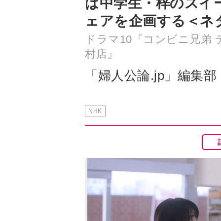
は中学生・梓のスイ
ェアを企画する＜ネ
ドラマ10『コンビニ兄弟
村店』
「婦人公論.jp」編集部
NHK