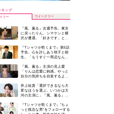
ンキング
ウイークリー
イリー
『風、薫る』次週予告。東京
に戻ったりん。シマケンと横
沢が遭遇。「好きです」と告
げたのは…
『Tシャツが乾くまで』第5話
予告。心を許しあう咲子と樹
生。「もうすぐ一周忌なんで
弟』／(c)NHK）
それが過ぎたら…」＜ネタバ
『風、薫る』主演の見上愛
レあり＞
「りんは恋愛に鈍感。やっと
自分の気持ちを自覚するよう
に」
井上祐貴「選択できるなら大
変なほうを選ぶ。いつかは大
河の主演に」『風、薫る』で
は横沢役
『Tシャツが乾くまで』“ちょ
っと残念な男”をフォローする