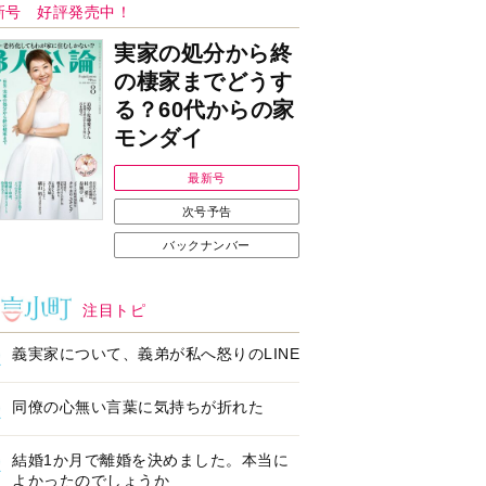
新号 好評発売中！
実家の処分から終
の棲家までどうす
る？60代からの家
モンダイ
最新号
次号予告
バックナンバー
注目トピ
義実家について、義弟が私へ怒りのLINE
同僚の心無い言葉に気持ちが折れた
結婚1か月で離婚を決めました。本当に
よかったのでしょうか