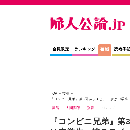
会員限定
ランキング
芸能
読者手
TOP
芸能
『コンビニ兄弟』第3回あらすじ。三彦は中学生
芸能
人間関係
教養
トレンド
『コンビニ兄弟』第