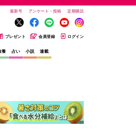
最新号
アンケート・投稿
定期購読
プレゼント
会員登録
ログイン
教養
占い
小説
連載