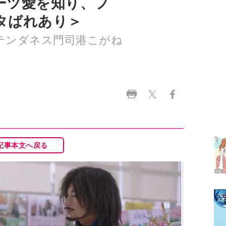
ーツ愛を知り、フ
タばれあり＞
 テンダネス門司港こがね
記事本文へ戻る