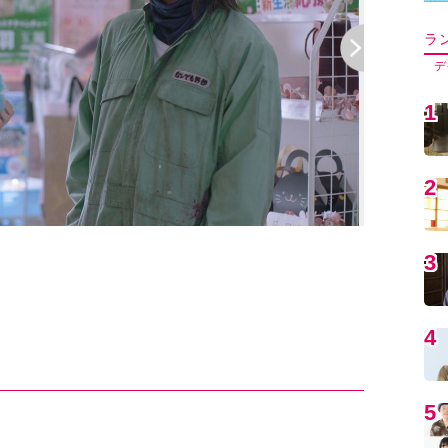
ラ
デ
1
2
（『コンビニ兄
3
4
5