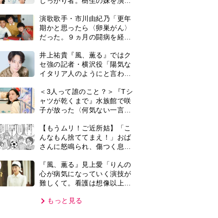
しっかり者。樹生の妹を演じ
るのは、齋藤飛鳥さん＜キャ
演歌歌手・市川由紀乃「更年
スト紹介＞
期かと思ったら〈卵巣がん〉
だった。９ヵ月の闘病を経て
復帰。若くして逝った兄の手
井上祐貴『風、薫る』ではク
紙を今も支えに」【2026上半
セ強の記者・横沢役「陽気な
期BEST】
イタリア人のようにと言われ
て」
＜3人って誰のこと？＞『Tシ
ャツが乾くまで』水族館で咲
子が放った〈何気ない一言〉
に視聴者「これも何かの伏
【もうムリ！ご近所姑】「こ
線？」「子どもの話だと…」
んなもん捨ててまえ！」おば
さんに怒鳴られ、傷つく息
子。私たちが取った行動は…
0
『風、薫る』見上愛「りんの
【第3話】
心が病気になっていく演技が
難しくて。看護は想像以上に
心を使う仕事」
もっと見る