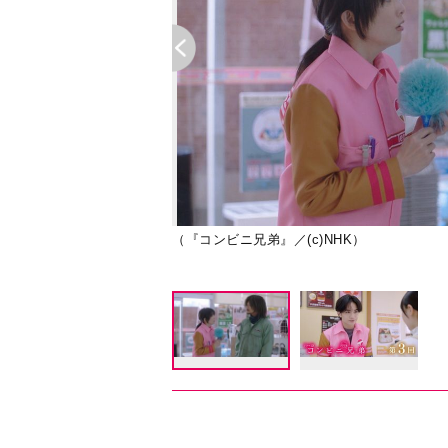
（『コンビニ兄弟』／(c)NHK）