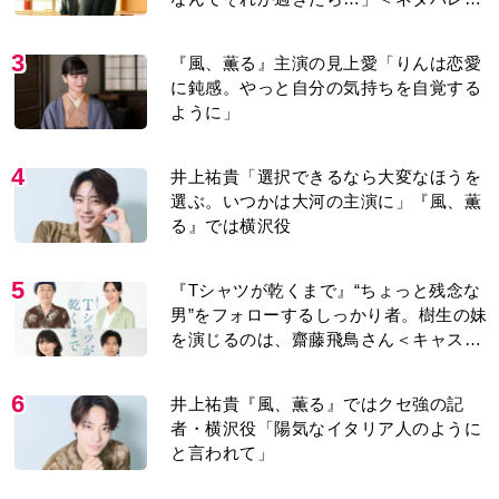
り＞
3
『風、薫る』主演の見上愛「りんは恋愛
に鈍感。やっと自分の気持ちを自覚する
ように」
4
井上祐貴「選択できるなら大変なほうを
選ぶ。いつかは大河の主演に」『風、薫
る』では横沢役
5
『Tシャツが乾くまで』“ちょっと残念な
男”をフォローするしっかり者。樹生の妹
を演じるのは、齋藤飛鳥さん＜キャスト
紹介＞
6
井上祐貴『風、薫る』ではクセ強の記
者・横沢役「陽気なイタリア人のように
と言われて」