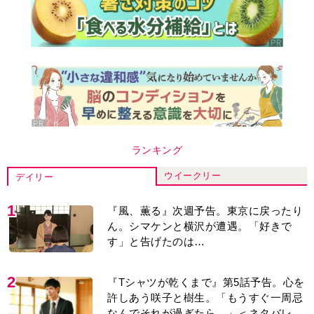
ランキング
ウイークリー
デイリー
1
『風、薫る』次週予告。東京に戻ったり
ん。シマケンと横沢が遭遇。「好きで
す」と告げたのは…
2
『Tシャツが乾くまで』第5話予告。心を
許しあう咲子と樹生。「もうすぐ一周忌
なんでそれが過ぎたら…」＜ネタバレあ