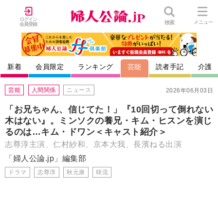
ログイン
検索
メニュー
会員登録
新着
会員限定
ランキング
芸能
読者手記
介護
芸能
人間関係
ニュース
2026年06月03日
「お兄ちゃん、信じてた！」『10回切って倒れない
木はない』。ミンソクの養兄・キム・ヒスンを演じ
るのは…キム・ドワン＜キャスト紹介＞
志尊淳主演、仁村紗和、京本大我、長濱ねる出演
「婦人公論.jp」編集部
ドラマ
志尊淳
秋元康
韓流