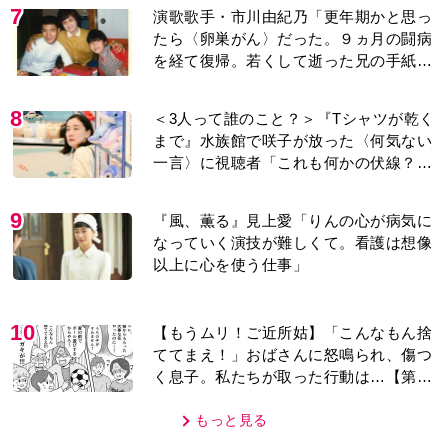
7
演歌歌手・市川由紀乃「更年期かと思っ
たら〈卵巣がん〉だった。９ヵ月の闘病
を経て復帰。若くして逝った兄の手紙を
今も支えに」【2026上半期BEST】
8
＜3人って誰のこと？＞『Tシャツが乾く
まで』水族館で咲子が放った〈何気ない
一言〉に視聴者「これも何かの伏線？」
「子どもの話だと…」
9
『風、薫る』見上愛「りんの心が病気に
なっていく演技が難しくて。看護は想像
以上に心を使う仕事」
10
【もうムリ！ご近所姑】「こんなもん捨
ててまえ！」おばさんに怒鳴られ、傷つ
く息子。私たちが取った行動は…【第3
話】
もっと見る