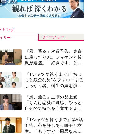
ンキング
ウイークリー
イリー
『風、薫る』次週予告。東京
に戻ったりん。シマケンと横
沢が遭遇。「好きです」と告
げたのは…
『Tシャツが乾くまで』“ちょ
っと残念な男”をフォローする
しっかり者。樹生の妹を演じ
るのは、齋藤飛鳥さん＜キャ
『風、薫る』主演の見上愛
スト紹介＞
「りんは恋愛に鈍感。やっと
自分の気持ちを自覚するよう
に」
『Tシャツが乾くまで』第5話
予告。心を許しあう咲子と樹
生。「もうすぐ一周忌なんで