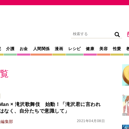
記
介護
お金
人間関係
漫画
レシピ
健康
美容
性愛
覧
w Man × 滝沢歌舞伎 始動！「滝沢君に言われ
はなく、自分たちで意識して」
2021年04月08日
論編集部