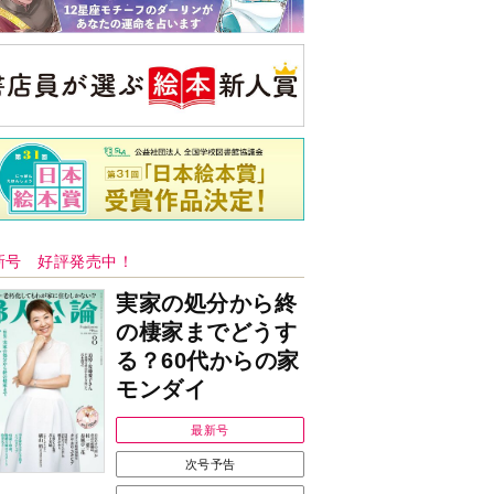
新号 好評発売中！
実家の処分から終
の棲家までどうす
る？60代からの家
モンダイ
最新号
次号予告