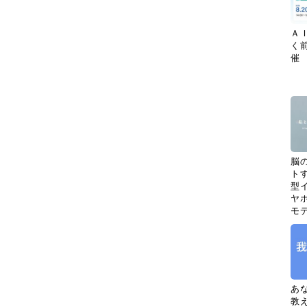
Ａ
く
催
脳
ト
型イ
ヤホ
モ
あ
教