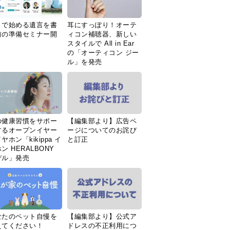
Ｉで始める遺言を書
耳にすっぽり！オーテ
前の準備セミナー開
ィコン補聴器、新しい
スタイルで All in Ear
の「オーティコン ジー
ル」を発売
の健康習慣をサポー
【編集部より】広告ペ
するオープンイヤー
ージについてのお詫び
ヤホン「kikippa イ
と訂正
ン HERALBONY
デル」発売
なたのペット自慢を
【編集部より】公式ア
えてください！
ドレスの不正利用につ