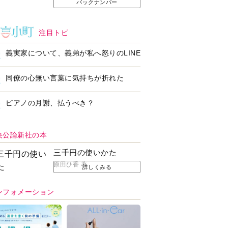
バックナンバー
注目トピ
義実家について、義弟が私へ怒りのLINE
同僚の心無い言葉に気持ちが折れた
ピアノの月謝、払うべき？
央公論新社の本
三千円の使いかた
原田ひ香 著
詳しくみる
ンフォメーション