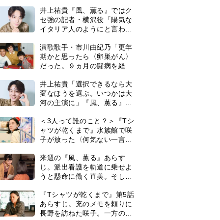
それが過ぎたら…」＜ネタバ
井上祐貴『風、薫る』ではク
レあり＞
セ強の記者・横沢役「陽気な
イタリア人のようにと言われ
て」
演歌歌手・市川由紀乃「更年
期かと思ったら〈卵巣がん〉
だった。９ヵ月の闘病を経て
復帰。若くして逝った兄の手
井上祐貴「選択できるなら大
紙を今も支えに」【2026上半
変なほうを選ぶ。いつかは大
期BEST】
河の主演に」『風、薫る』で
は横沢役
＜3人って誰のこと？＞『Tシ
ャツが乾くまで』水族館で咲
子が放った〈何気ない一言〉
に視聴者「これも何かの伏
来週の『風、薫る』あらす
線？」「子どもの話だと…」
じ。派出看護を軌道に乗せよ
うと懸命に働く直美。そして
ついに＜あの人＞が…＜ネタ
0
『Tシャツが乾くまで』第5話
バレあり＞
あらすじ。充のメモを頼りに
長野を訪ねた咲子。一方の樹