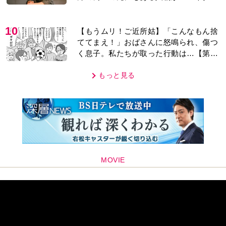
レあり＞
10
【もうムリ！ご近所姑】「こんなもん捨
ててまえ！」おばさんに怒鳴られ、傷つ
く息子。私たちが取った行動は…【第3
話】
もっと見る
MOVIE