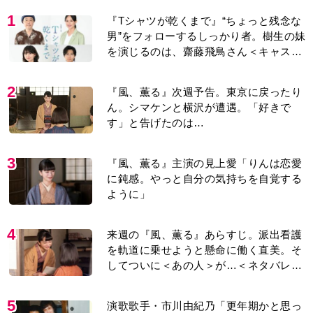
1
『Tシャツが乾くまで』“ちょっと残念な
男”をフォローするしっかり者。樹生の妹
を演じるのは、齋藤飛鳥さん＜キャスト
紹介＞
2
『風、薫る』次週予告。東京に戻ったり
ん。シマケンと横沢が遭遇。「好きで
す」と告げたのは…
3
『風、薫る』主演の見上愛「りんは恋愛
に鈍感。やっと自分の気持ちを自覚する
ように」
4
来週の『風、薫る』あらすじ。派出看護
を軌道に乗せようと懸命に働く直美。そ
してついに＜あの人＞が…＜ネタバレあ
り＞
5
演歌歌手・市川由紀乃「更年期かと思っ