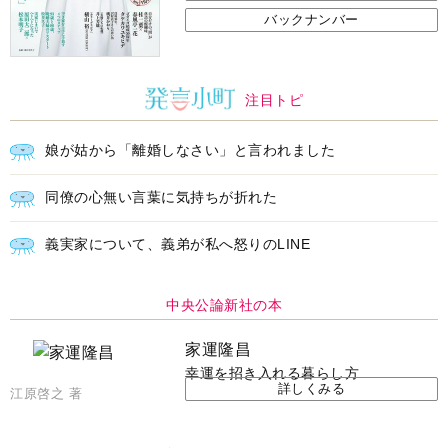
バックナンバー
注目トピ
娘が姑から「離婚しなさい」と言われました
同僚の心無い言葉に気持ちが折れた
義実家について、義弟が私へ怒りのLINE
中央公論新社の本
家運隆昌
幸運を招き入れる暮らし方
詳しくみる
江原啓之 著