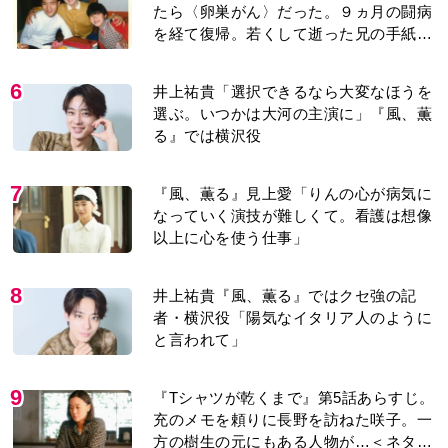
たら〈卵巣がん〉だった。９ヵ月の闘病
を経て復帰。若くして逝った兄の手紙を
今も支えに」【2026上半期BEST】
6
井上祐貴「選択できるなら大変なほうを
選ぶ。いつかは大河の主演に」『風、薫
る』では横沢役
7
『風、薫る』見上愛「りんの心が病気に
なっていく演技が難しくて。看護は想像
以上に心を使う仕事」
8
井上祐貴『風、薫る』ではクセ強の記
者・横沢役「陽気なイタリア人のように
と言われて」
9
『Tシャツが乾くまで』第5話あらすじ。
充のメモを頼りに長野を訪ねた咲子。一
方の樹生の元にもある人物が…＜ネタバ