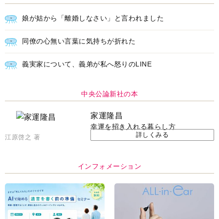
娘が姑から「離婚しなさい」と言われました
同僚の心無い言葉に気持ちが折れた
義実家について、義弟が私へ怒りのLINE
中央公論新社の本
家運隆昌
幸運を招き入れる暮らし方
詳しくみる
江原啓之 著
インフォメーション