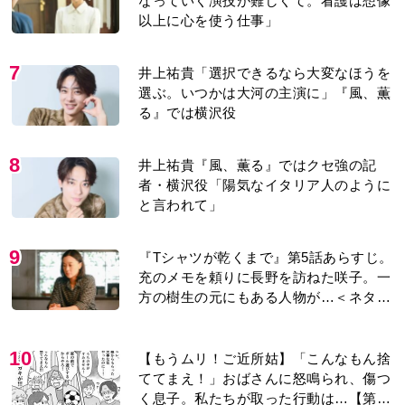
なっていく演技が難しくて。看護は想像
以上に心を使う仕事」
7
井上祐貴「選択できるなら大変なほうを
選ぶ。いつかは大河の主演に」『風、薫
る』では横沢役
8
井上祐貴『風、薫る』ではクセ強の記
者・横沢役「陽気なイタリア人のように
と言われて」
9
『Tシャツが乾くまで』第5話あらすじ。
充のメモを頼りに長野を訪ねた咲子。一
方の樹生の元にもある人物が…＜ネタバ
レあり＞
10
【もうムリ！ご近所姑】「こんなもん捨
ててまえ！」おばさんに怒鳴られ、傷つ
く息子。私たちが取った行動は…【第3