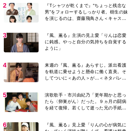
2
『Tシャツが乾くまで』“ちょっと残念な
男”をフォローするしっかり者。樹生の妹
を演じるのは、齋藤飛鳥さん＜キャスト
紹介＞
3
『風、薫る』主演の見上愛「りんは恋愛
に鈍感。やっと自分の気持ちを自覚する
ように」
4
来週の『風、薫る』あらすじ。派出看護
を軌道に乗せようと懸命に働く直美。そ
してついに＜あの人＞が…＜ネタバレあ
り＞
5
演歌歌手・市川由紀乃「更年期かと思っ
たら〈卵巣がん〉だった。９ヵ月の闘病
を経て復帰。若くして逝った兄の手紙を
今も支えに」【2026上半期BEST】
6
『風、薫る』見上愛「りんの心が病気に