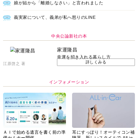
娘が姑から「離婚しなさい」と言われました
義実家について、義弟が私へ怒りのLINE
中央公論新社の本
家運隆昌
幸運を招き入れる暮らし方
詳しくみる
江原啓之 著
インフォメーション
ＡＩで始める遺言を書く前の準
耳にすっぽり！オーティコン補
備セミナー開催
聴器、新しいスタイルで All in