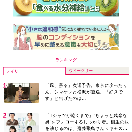
ランキング
ウイークリー
デイリー
1
『風、薫る』次週予告。東京に戻ったり
ん。シマケンと横沢が遭遇。「好きで
す」と告げたのは…
2
『Tシャツが乾くまで』“ちょっと残念な
男”をフォローするしっかり者。樹生の妹
を演じるのは、齋藤飛鳥さん＜キャスト