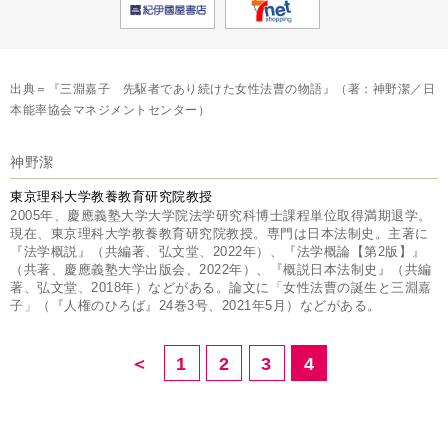
出典＝『三淵嘉子 先駆者であり続けた女性法曹の物語』（著：神野潔／日
本能率協会マネジメントセンター）
神野潔
東京理科大学教養教育研究院教授
2005年、慶應義塾大学大学院法学研究科博士課程単位取得満期退学。
現在、東京理科大学教養教育研究院教授。専門は日本法制史。主著に
『法学概説』（共編著、弘文堂、2022年）、『法学概論【第2版】』
（共著、慶應義塾大学出版会、2022年）、『概説日本法制史』（共編
著、弘文堂、2018年）などがある。論文に「女性法曹の誕生と三淵嘉
子」（『人権のひろば』24巻3号、2021年5月）などがある。
＜
1
2
3
4