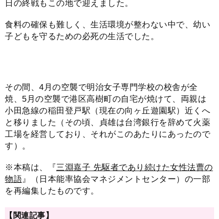
日の終戦もこの地で迎えました。
食料の確保も難しく、生活環境が整わない中で、幼い
子どもを守るための必死の生活でした。
その間、4月の空襲で明治女子専門学校の校舎が全
焼、5月の空襲で港区高樹町の自宅が焼けて、両親は
小田急線の稲田登戸駅（現在の向ヶ丘遊園駅）近くへ
と移りました（その頃、貞雄は台湾銀行を辞めて火薬
工場を経営しており、それがこのあたりにあったので
す）。
※本稿は、『
三淵嘉子 先駆者であり続けた女性法曹の
物語
』（日本能率協会マネジメントセンター）の一部
を再編集したものです。
【関連記事】