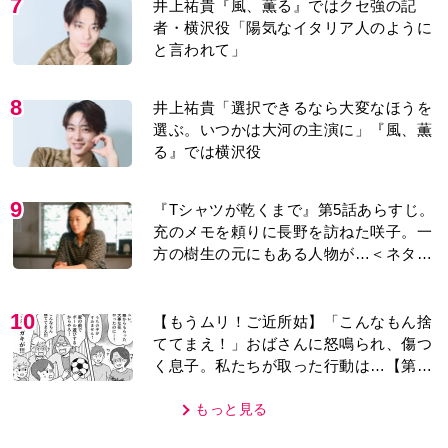
7
井上祐貴『風、薫る』ではクセ強の記
者・横沢役「陽気なイタリア人のように
と言われて」
8
井上祐貴「選択できるなら大変なほうを
選ぶ。いつかは大河の主演に」『風、薫
る』では横沢役
9
『Tシャツが乾くまで』第5話あらすじ。
充のメモを頼りに長野を訪ねた咲子。一
方の樹生の元にもある人物が…＜ネタバ
レあり＞
10
【もうムリ！ご近所姑】「こんなもん捨
ててまえ！」おばさんに怒鳴られ、傷つ
く息子。私たちが取った行動は…【第3
話】
もっと見る