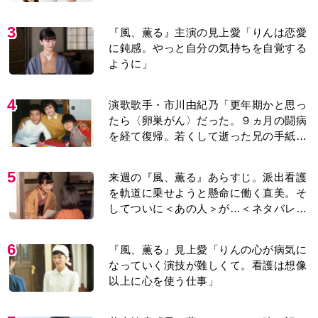
紹介＞
3
『風、薫る』主演の見上愛「りんは恋愛
に鈍感。やっと自分の気持ちを自覚する
ように」
4
演歌歌手・市川由紀乃「更年期かと思っ
たら〈卵巣がん〉だった。９ヵ月の闘病
を経て復帰。若くして逝った兄の手紙を
今も支えに」【2026上半期BEST】
5
来週の『風、薫る』あらすじ。派出看護
を軌道に乗せようと懸命に働く直美。そ
してついに＜あの人＞が…＜ネタバレあ
り＞
6
『風、薫る』見上愛「りんの心が病気に
なっていく演技が難しくて。看護は想像
以上に心を使う仕事」