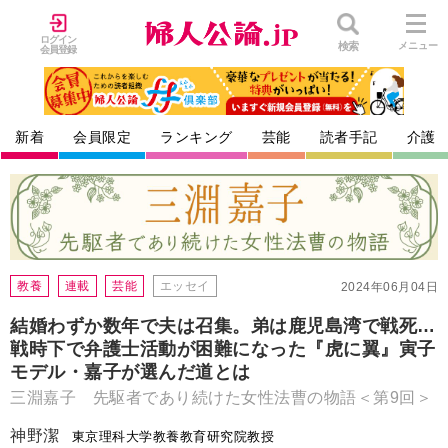
ログイン
検索
メニュー
会員登録
新着
会員限定
ランキング
芸能
読者手記
介護
教養
連載
芸能
エッセイ
2024年06月04日
結婚わずか数年で夫は召集。弟は鹿児島湾で戦死…
戦時下で弁護士活動が困難になった『虎に翼』寅子
モデル・嘉子が選んだ道とは
三淵嘉子 先駆者であり続けた女性法曹の物語＜第9回＞
神野潔
東京理科大学教養教育研究院教授