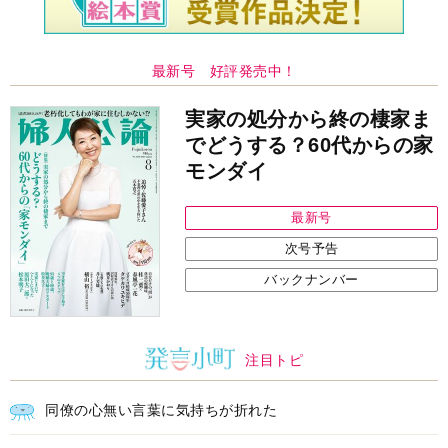
最新号 好評発売中！
実家の処分から終の棲家ま
でどうする？60代からの家
モンダイ
最新号
次号予告
バックナンバー
注目トピ
同僚の心無い言葉に気持ちが折れた