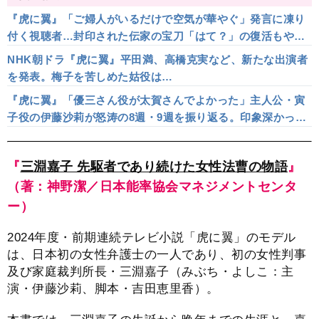
『虎に翼』「ご婦人がいるだけで空気が華やぐ」発言に凍り
付く視聴者…封印された伝家の宝刀「はて？」の復活もやむ
なし？
NHK朝ドラ『虎に翼』平田満、高橋克実など、新たな出演者
を発表。梅子を苦しめた姑役は…
『虎に翼』「優三さん役が太賀さんでよかった」主人公・寅
子役の伊藤沙莉が怒涛の8週・9週を振り返る。印象深かった
シーンは
『
三淵嘉子 先駆者であり続けた女性法曹の物語
』
（著：神野潔／日本能率協会マネジメントセンタ
ー）
2024年度・前期連続テレビ小説「虎に翼」のモデル
は、日本初の女性弁護士の一人であり、初の女性判事
及び家庭裁判所長・三淵嘉子（みぶち・よしこ：主
演・伊藤沙莉、脚本・吉田恵里香）。