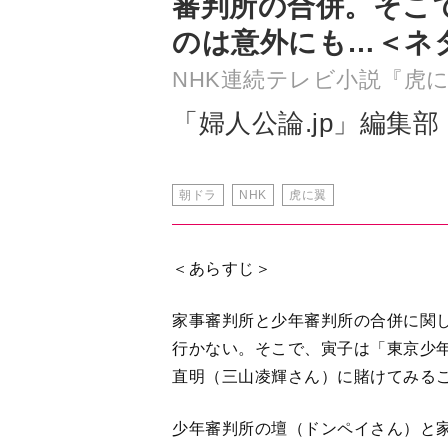
「婦人公論.jp」編集部
朝ドラ
NHK
虎に翼
＜あらすじ＞
家事審判所と少年審判所の合併に関
行かない。そこで、寅子は「東京少
直明（三山凌輝さん）に賭けてみる
少年審判所の壇（ドンペイさん）と
明の言葉に耳を貸すのか。
年明け１月１日の家庭裁判所発足に