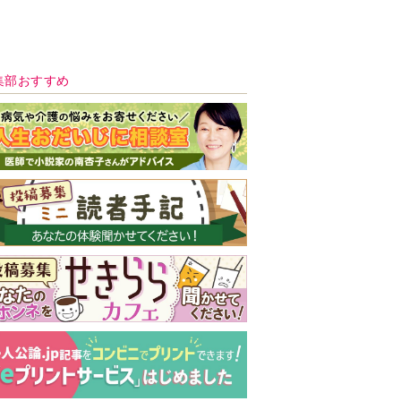
新号 好評発売中！
実家の処分から終
の棲家までどうす
る？60代からの家
モンダイ
最新号
次号予告