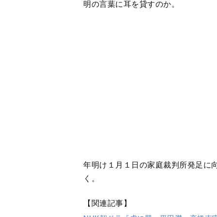
く。
【関連記事】
NHK朝ドラ『虎に翼』平田満、高橋克
は…
『虎に翼』ヒャンちゃん再登場！しか
本に？」「なぜ香子？」視聴者の疑問
『虎に翼』まさかのシーンの連続に視
「轟の想いを見抜き、吐き出させたよ
『
2024年度前期 連続テレビ小説
【放送予定】
毎週月曜～土曜 ●総
●総合 午後0時45分～1時00分(
※土曜は一週間を振り返ります
＜毎週月曜～金曜＞
●BS・BSプレミアム4K 午前7時