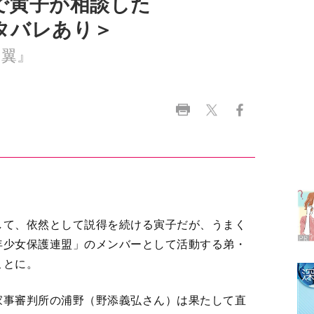
ラ
デ
1
して、依然として説得を続ける寅子だが、うまく
年少女保護連盟」のメンバーとして活動する弟・
2
ことに。
3
家事審判所の浦野（野添義弘さん）は果たして直
4
向けて、家庭裁判所設立準備室の面々の奮闘が続