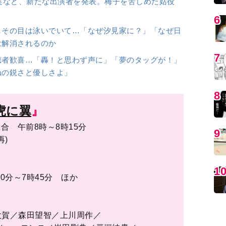
賀／森田望智／上川周作／
／ハ・ヨンス／岩田剛典／戸塚純貴／
MO
ディア。女性たちにとって身近で切実なテーマを取り上げた『婦
編
の芸能、ドラマ、介護、人間関係、健康、漫画、お金、美容、
く女性たちの「知りたい」に応えます。
1
2