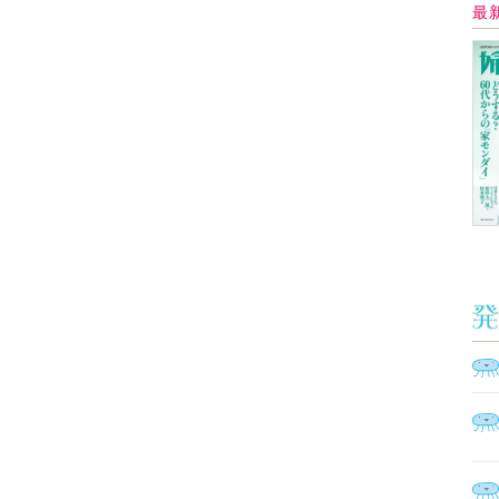
Ａ
く
催
脳
ト
型イ
ヤホ
モ