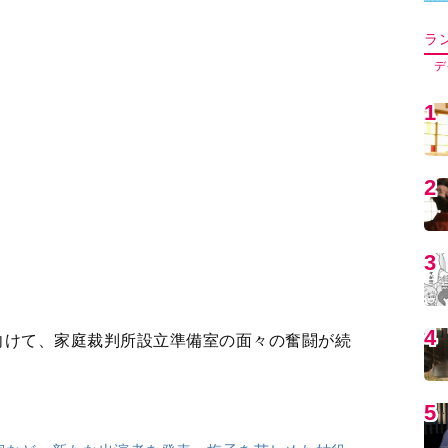
5
実など、新たな出演者を発表。梅子を苦しめた姑役
6
しその目は泳いでいて…「なぜ汐見家に？」「なぜ日
は解消されるのか
7
聴者歓喜…「轟！と思わず声に」「夢のタッグが！」
ねの鋭さと優しさよ」
8
虎に翼
』
合 午前8時～8時15分
9
再)
1
30分～7時45分 ほか