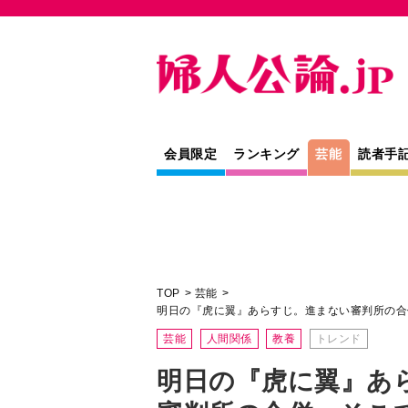
会員限定
ランキング
芸能
読者手
TOP
芸能
明日の『虎に翼』あらすじ。進まない審判所の合
芸能
人間関係
教養
トレンド
明日の『虎に翼』あ
審判所の合併。そこ
のは意外にも…＜ネ
NHK連続テレビ小説『虎