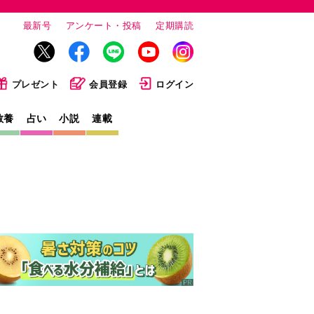
最新号
アンケート・投稿
定期購読
プレゼント
会員登録
ログイン
教養
占い
小説
連載