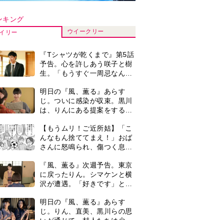
沢が遭遇。「好きです」と告
げたのは…
明日の『風、薫る』あらす
じ。りん、直美、黒川らの思
いが通じて、村人たちは少し
ずつ理解を示し始める＜ネタ
演歌歌手・市川由紀乃「更年
バレあり＞
期かと思ったら〈卵巣がん〉
だった。９ヵ月の闘病を経て
復帰。若くして逝った兄の手
【もうムリ！ご近所姑】勝手
紙を今も支えに」【2026上半
に自宅の庭へ入ってくるおば
期BEST】
さん。善意がどんどんエスカ
レートして…【第2話】
【もうムリ！ご近所姑】「今
日はどこ行くん？」出かける
度に聞いてくる近所のおばさ
ん。毎日監視される生活が始
＜3人って誰のこと？＞『Tシ
まり…【第1話】
ャツが乾くまで』水族館で咲
子が放った〈何気ない一言〉
に視聴者「これも何かの伏
0
『風、薫る』主演の見上愛
線？」「子どもの話だと…」
「りんは恋愛に鈍感。やっと