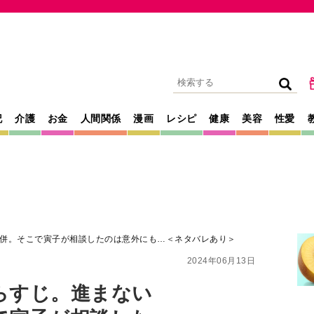
記
介護
お金
人間関係
漫画
レシピ
健康
美容
性愛
併。そこで寅子が相談したのは意外にも…＜ネタバレあり＞
2024年06月13日
らすじ。進まない
で寅子が相談した
タバレあり＞
に翼』