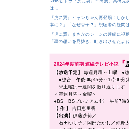
【 作 】
吉田恵里香
【出演】
伊藤沙莉／
石田ゆり子／岡部たかし／仲野太
土居志央梨／桜井ユキ／平岩 紙
松山ケンイチ／小林 薫
出典＝WEBオリジナル
「婦人公論.jp」編集部
1916年創刊の雑誌『婦人公論』のWebメ
人公論』の特集記事に加え、Webならでは
教養など、幅広いジャンルの記事を配信。輝
＜