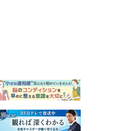
ンキング
ウイークリー
イリー
『Tシャツが乾くまで』第5話
予告。心を許しあう咲子と樹
生。「もうすぐ一周忌なんで
それが過ぎたら…」＜ネタバ
明日の『風、薫る』あらす
レあり＞
じ。ついに感染が収束。黒川
は、りんにある提案をする＜
ネタバレあり＞
【もうムリ！ご近所姑】「こ
んなもん捨ててまえ！」おば
さんに怒鳴られ、傷つく息
子。私たちが取った行動は…
『風、薫る』次週予告。東京
【第3話】
に戻ったりん。シマケンと横