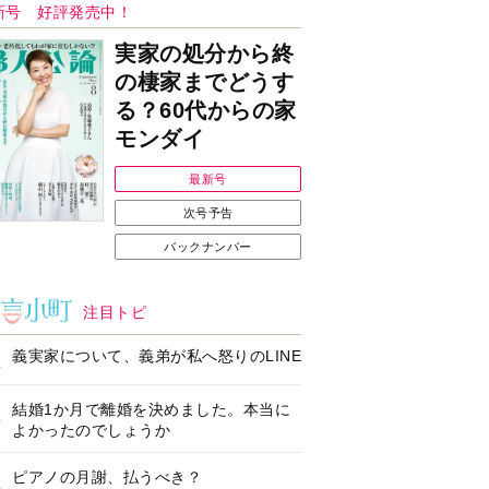
Ｉで始める遺言を書
耳にすっぽり！オーテ
前の準備セミナー開
ィコン補聴器、新しい
スタイルで All in Ear
の「オーティコン ジー
ル」を発売
の健康習慣をサポー
【編集部より】広告ペ
するオープンイヤー
ージについてのお詫び
ヤホン「kikippa イ
と訂正
ン HERALBONY
デル」発売