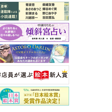
バックナンバー
注目トピ
義実家について、義弟が私へ怒りのLINE
結婚1か月で離婚を決めました。本当に
よかったのでしょうか
ピアノの月謝、払うべき？
央公論新社の本
もうじきたべられるぼく
はせがわゆうじ 作
詳しくみる
ンフォメーション