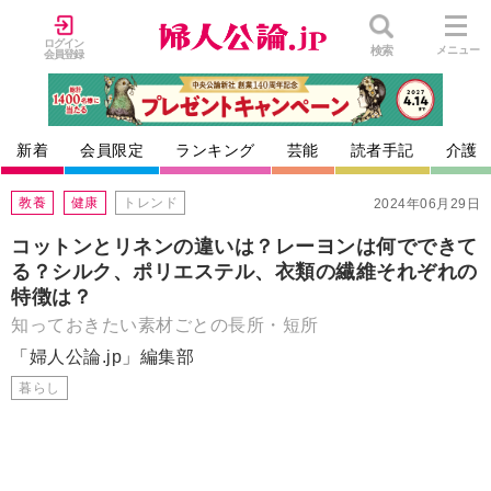
ログイン
検索
メニュー
会員登録
新着
会員限定
ランキング
芸能
読者手記
介護
教養
健康
トレンド
2024年06月29日
コットンとリネンの違いは？レーヨンは何でできて
る？シルク、ポリエステル、衣類の繊維それぞれの
特徴は？
知っておきたい素材ごとの長所・短所
「婦人公論.jp」編集部
暮らし