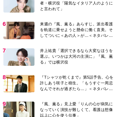
者・横沢役「陽気なイタリア人のように
と言われて」
6
来週の『風、薫る』あらすじ。派出看護
を軌道に乗せようと懸命に働く直美。そ
してついに＜あの人＞が…＜ネタバレあ
り＞
7
井上祐貴「選択できるなら大変なほうを
選ぶ。いつかは大河の主演に」『風、薫
る』では横沢役
8
『Tシャツが乾くまで』第5話予告。心を
許しあう咲子と樹生。「もうすぐ一周忌
なんでそれが過ぎたら…」＜ネタバレあ
り＞
9
『風、薫る』見上愛「りんの心が病気に
なっていく演技が難しくて。看護は想像
以上に心を使う仕事」