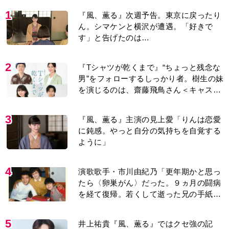
1
『風、薫る』次週予告。東京に戻ったり
ん。シマケンと横沢が遭遇。「好きで
す」と告げたのは…
2
『Tシャツが乾くまで』“ちょっと残念な
男”をフォローするしっかり者。樹生の妹
を演じるのは、齋藤飛鳥さん＜キャスト
紹介＞
3
『風、薫る』主演の見上愛「りんは恋愛
に鈍感。やっと自分の気持ちを自覚する
ように」
4
演歌歌手・市川由紀乃「更年期かと思っ
たら〈卵巣がん〉だった。９ヵ月の闘病
を経て復帰。若くして逝った兄の手紙を
今も支えに」【2026上半期BEST】
5
井上祐貴『風、薫る』ではクセ強の記