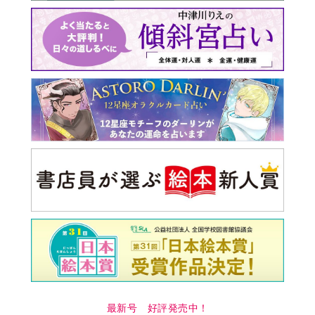
最新号 好評発売中！
実家の処分から終の棲家ま
でどうする？60代からの家
モンダイ
最新号
次号予告
バックナンバー
注目トピ