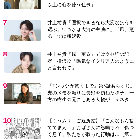
7
井上祐貴「選択できるなら大変なほうを
選ぶ。いつかは大河の主演に」『風、薫
る』では横沢役
8
井上祐貴『風、薫る』ではクセ強の記
者・横沢役「陽気なイタリア人のように
と言われて」
9
『Tシャツが乾くまで』第5話あらすじ。
充のメモを頼りに長野を訪ねた咲子。一
方の樹生の元にもある人物が…＜ネタバ
レあり＞
10
【もうムリ！ご近所姑】「こんなもん捨
ててまえ！」おばさんに怒鳴られ、傷つ
く息子。私たちが取った行動は…【第3
話】
もっと見る