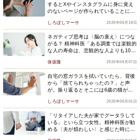
するとXやインスタグラムに身に覚え
のないページが作られていることに気
づき…
しろぼしマーサ
2026年06月19日
ネガティブ思考は〈脳の衰え〉につな
がる？ 精神科医「ある調査では楽観的
な人の寿命は、悲観的な人よりも10年
長く…」
保坂隆
2026年06月07日
自宅の窓ガラスを拭いていたら、背後
から「捨てられちゃったの？」と声
が。振り返るとそこには6歳の猫がい
て…
しろぼしマーサ
2026年06月01日
「リタイアした夫が家でグータラして
いる」といら立つ女性。精神科医が勧
める〈夫が煩わしい〉と感じた時にか
けるべき〈ある言葉〉とは