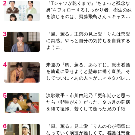
を演じるのは、齋藤飛鳥さん＜キャスト
紹介＞
3
『風、薫る』主演の見上愛「りんは恋愛
に鈍感。やっと自分の気持ちを自覚する
ように」
4
来週の『風、薫る』あらすじ。派出看護
を軌道に乗せようと懸命に働く直美。そ
してついに＜あの人＞が…＜ネタバレあ
り＞
5
演歌歌手・市川由紀乃「更年期かと思っ
たら〈卵巣がん〉だった。９ヵ月の闘病
を経て復帰。若くして逝った兄の手紙を
今も支えに」【2026上半期BEST】
6
『風、薫る』見上愛「りんの心が病気に
なっていく演技が難しくて。看護は想像
以上に心を使う仕事」