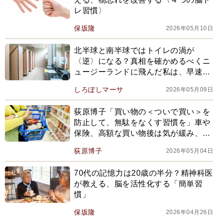
レ習慣〉
保坂隆
2026年05月10日
北半球と南半球ではトイレの渦が
〈逆〉になる？真相を確かめるべくニ
ュージーランドに飛んだ私は、早速ト
イレに駆け込み…
しろぼしマーサ
2026年05月09日
荻原博子「買い物の＜ついで買い＞を
防止して、無駄をなくす習慣を」車や
保険、高額な買い物後は気が緩み、不
要不急のオプションをつけがち【2026
荻原博子
2026年05月04日
編集部セレクション】
70代の記憶力は20歳の半分？精神科医
が教える、脳を活性化する「簡単習
慣」
保坂隆
2026年04月26日