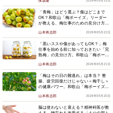
保坂隆
2026年05月31日
「青梅」はどう選ぶ？傷はどこまで
OK？和歌山「梅ボーイズ」リーダー
が教える、梅仕事のための見分け方と
追熟・保存のコツ
山本将志郎
2026年05月22日
「黒いススや傷があってもOK？」梅
仕事を始める前に知っておきたい「完
熟梅」の見分け方。和歌山「梅ボーイ
ズ」リーダーが徹底解説
山本将志郎
2026年05月21日
「梅はその日の難逃れ」は本当？ 整
腸、疲労回復だけじゃない＜梅干し＞
の健康パワー。和歌山「梅ボーイズ」
リーダーが教える、栄養を引き出す食
山本将志郎
2026年05月20日
べ方
脳は使わないと衰える？精神科医が教
える、物忘れを改善する〈４つの脳ト