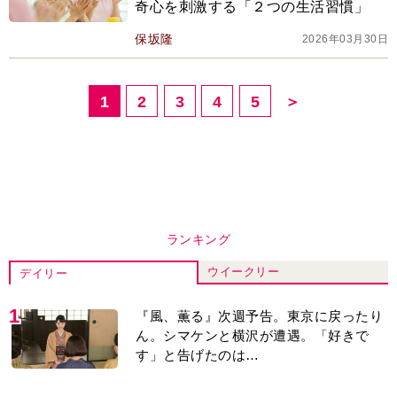
奇心を刺激する「２つの生活習慣」
保坂隆
2026年03月30日
1
2
3
4
5
＞
ランキング
ウイークリー
デイリー
1
『風、薫る』次週予告。東京に戻ったり
ん。シマケンと横沢が遭遇。「好きで
す」と告げたのは…
2
『Tシャツが乾くまで』“ちょっと残念な
男”をフォローするしっかり者。樹生の妹