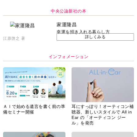
ＡＩで始める遺言を書く前の準
耳にすっぽり！オーティコン補
備セミナー開催
聴器、新しいスタイルで All in
Ear の「オーティコン ジー
ル」を発売
脳の健康習慣をサポートするオ
【編集部より】広告ページにつ
ープンイヤー型イヤホン
いてのお詫びと訂正
「kikippa イヤホン
HERALBONY モデル」発売