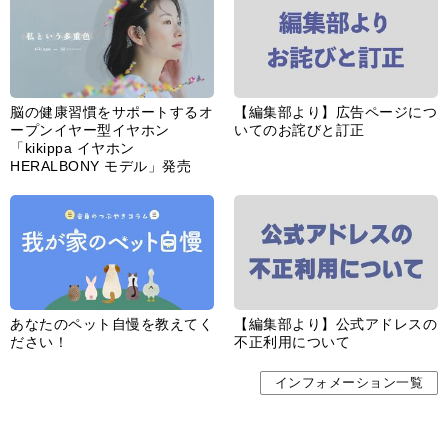
あなたのペット自慢を教えてく
【編集部より】公式アドレスの
ださい！
不正利用について
インフォメーション一覧
婦人公論とは
サイトポリシー／データの収集と利用について
「ｆｆ倶楽部」会員規約
「ｆｆ倶楽部」よくあるご質問
お問い合わせ
広告掲載
CHUOKORON-SHINSHA,INC.All right reserved