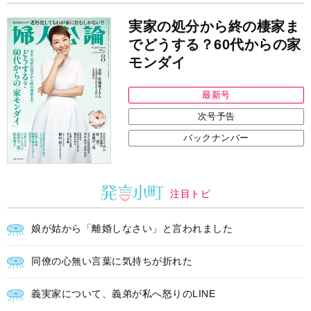
娘が姑から「離婚しなさい」と言われました
同僚の心無い言葉に気持ちが折れた
義実家について、義弟が私へ怒りのLINE
中央公論新社の本
家運隆昌
幸運を招き入れる暮らし方
詳しくみる
江原啓之 著
インフォメーション