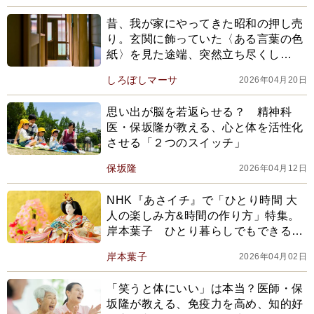
昔、我が家にやってきた昭和の押し売
り。玄関に飾っていた〈ある言葉の色
紙〉を見た途端、突然立ち尽くし…
しろぼしマーサ
2026年04月20日
思い出が脳を若返らせる？ 精神科
医・保坂隆が教える、心と体を活性化
させる「２つのスイッチ」
保坂隆
2026年04月12日
NHK『あさイチ』で「ひとり時間 大
人の楽しみ方&時間の作り方」特集。
岸本葉子 ひとり暮らしでもできる年
中行事の楽しみ方。50歳を過ぎて始め
岸本葉子
2026年04月02日
た「プチひな祭り」で豊かな心持ちに
「笑うと体にいい」は本当？医師・保
坂隆が教える、免疫力を高め、知的好