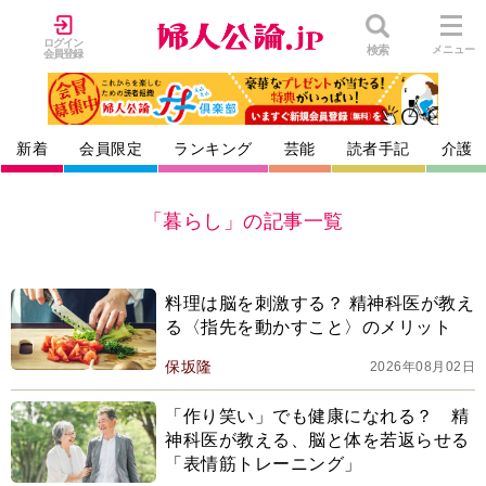
ログイン
検索
メニュー
会員登録
新着
会員限定
ランキング
芸能
読者手記
介護
「暮らし」の記事一覧
料理は脳を刺激する？ 精神科医が教え
る〈指先を動かすこと〉のメリット
保坂隆
2026年08月02日
「作り笑い」でも健康になれる？ 精
神科医が教える、脳と体を若返らせる
「表情筋トレーニング」