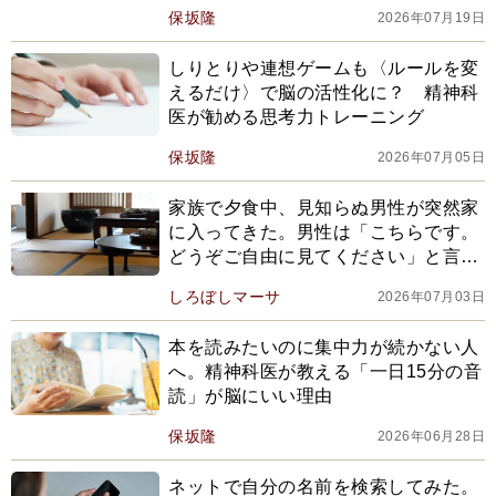
保坂隆
2026年07月19日
しりとりや連想ゲームも〈ルールを変
えるだけ〉で脳の活性化に？ 精神科
医が勧める思考力トレーニング
保坂隆
2026年07月05日
家族で夕食中、見知らぬ男性が突然家
に入ってきた。男性は「こちらです。
どうぞご自由に見てください」と言
い…
しろぼしマーサ
2026年07月03日
本を読みたいのに集中力が続かない人
へ。精神科医が教える「一日15分の音
読」が脳にいい理由
保坂隆
2026年06月28日
ネットで自分の名前を検索してみた。