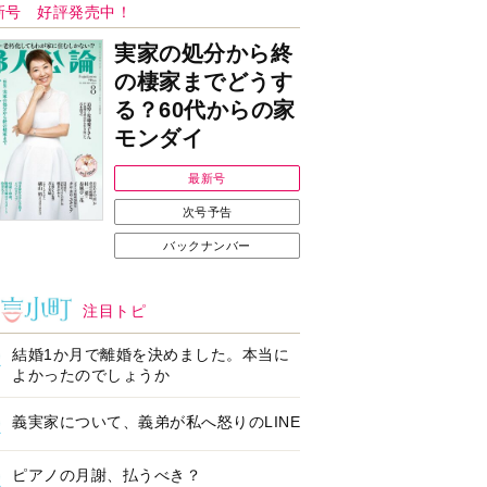
Ｉで始める遺言を書
耳にすっぽり！オーテ
前の準備セミナー開
ィコン補聴器、新しい
スタイルで All in Ear
の「オーティコン ジー
ル」を発売
の健康習慣をサポー
【編集部より】広告ペ
するオープンイヤー
ージについてのお詫び
ヤホン「kikippa イ
と訂正
ン HERALBONY
デル」発売