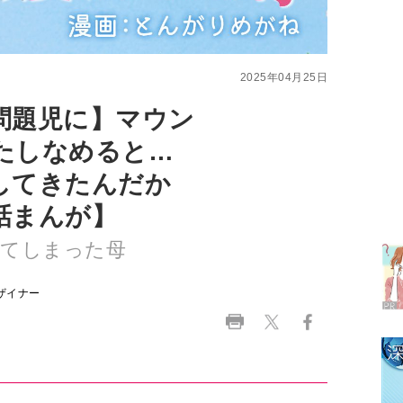
問題児に】マウン
たしなめると…
してきたんだか
ラ
話まんが】
デ
ってしまった母
1
ザイナー
2
3
を起こし
4