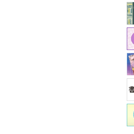
中
江原
イ