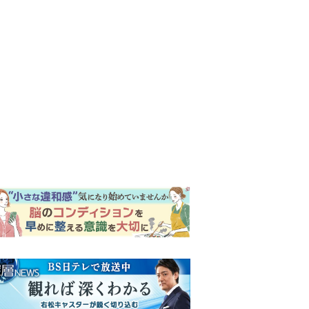
ンキング
ウイークリー
イリー
明日の『風、薫る』あらす
じ。ついに感染が収束。黒川
は、りんにある提案をする＜
ネタバレあり＞
『Tシャツが乾くまで』第5話
予告。心を許しあう咲子と樹
生。「もうすぐ一周忌なんで
それが過ぎたら…」＜ネタバ
【もうムリ！ご近所姑】「こ
レあり＞
んなもん捨ててまえ！」おば
さんに怒鳴られ、傷つく息
子。私たちが取った行動は…
明日の『風、薫る』あらす
【第3話】
じ。りん、直美、黒川らの思