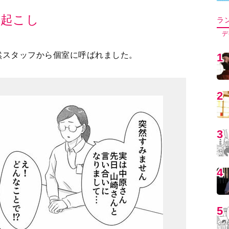
然スタッフから個室に呼ばれました。
5
6
7
8
9
1