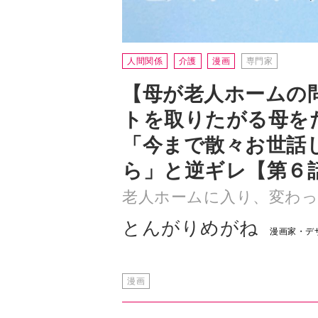
【母が老人ホームの
トを取りたがる母を
「今まで散々お世話
ら」と逆ギレ【第６
老人ホームに入り、変わ
とんがりめがね
漫画家・デ
漫画
他の入居者とトラブル