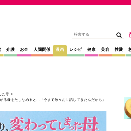
記
介護
お金
人間関係
漫画
レシピ
健康
美容
性愛
った母
がる母をたしなめると…「今まで散々お世話してきたんだから」
2025年04月25日