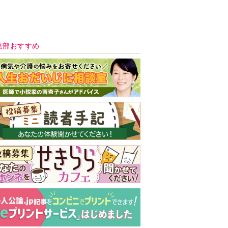
新号 好評発売中！
実家の処分から終
の棲家までどうす
る？60代からの家
モンダイ
最新号
次号予告