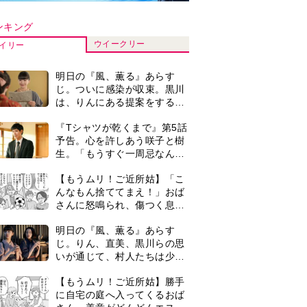
いが通じて、村人たちは少し
ずつ理解を示し始める＜ネタ
【もうムリ！ご近所姑】勝手
バレあり＞
に自宅の庭へ入ってくるおば
さん。善意がどんどんエスカ
レートして…【第2話】
【もうムリ！ご近所姑】「今
日はどこ行くん？」出かける
度に聞いてくる近所のおばさ
ん。毎日監視される生活が始
＜3人って誰のこと？＞『Tシ
まり…【第1話】
ャツが乾くまで』水族館で咲
子が放った〈何気ない一言〉
に視聴者「これも何かの伏
演歌歌手・市川由紀乃「更年
線？」「子どもの話だと…」
期かと思ったら〈卵巣がん〉
だった。９ヵ月の闘病を経て
復帰。若くして逝った兄の手
『Tシャツが乾くまで』第5話
紙を今も支えに」【2026上半
あらすじ。充のメモを頼りに
期BEST】
長野を訪ねた咲子。一方の樹
生の元にもある人物が…＜ネ
0
古代ギリシアの『植物誌』を
タバレあり＞
82歳で完訳・小川洋子「子育