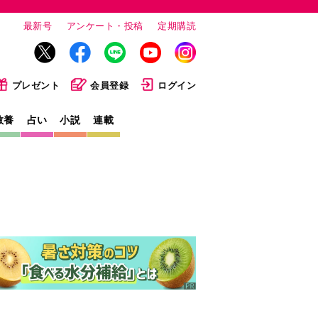
最新号
アンケート・投稿
定期購読
プレゼント
会員登録
ログイン
教養
占い
小説
連載