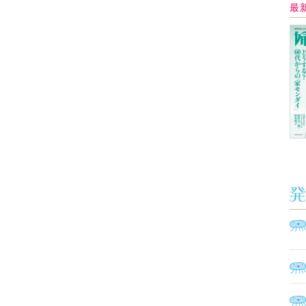
Ａ
く
催
脳
ト
型イ
ヤホ
モ