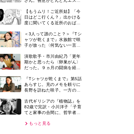
てと家事の合間に、哲学者テ
オプラストスと向き合った50
もっと見る
年」
VIE
集部おすすめ