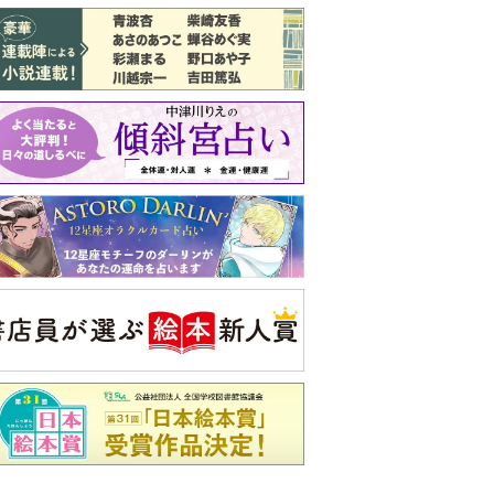
バックナンバー
注目トピ
結婚1か月で離婚を決めました。本当に
よかったのでしょうか
義実家について、義弟が私へ怒りのLINE
ピアノの月謝、払うべき？
央公論新社の本
家運隆昌
幸運を招き入れる暮らし方
詳しくみる
啓之 著
ンフォメーション