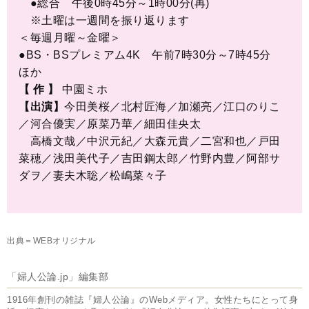
●総合 午後0時45分～1時00分(再)
※土曜は一週間を振り返ります
＜毎週月曜～金曜＞
●BS・BSプレミアム4K 午前7時30分～7時45分
ほか
【 作 】
中園ミホ
【出演】
今田美桜／北村匠海／加瀬亮／江口のりこ
／河合優実／原菜乃華／細田佳央太
高橋文哉／中沢元紀／大森元貴／二宮和也／戸田
菜穂／浅田美代子／吉田鋼太郎／竹野内豊／阿部サ
ダヲ／妻夫木聡／松嶋菜々子
​
出典＝WEBオリジナル
「婦人公論.jp」編集部
1916年創刊の雑誌『婦人公論』のWebメディア。女性たちにとって身