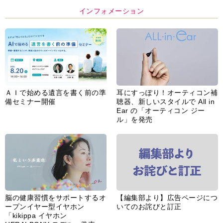
インフォメーション
ＡＩで始める遺言を書く前の準
耳にすっぽり！オーティコン補
備セミナー開催
聴器、新しいスタイルで All in
Ear の「オーティコン ジー
ル」を発売
脳の健康習慣をサポートするオ
【編集部より】広告ページにつ
ープンイヤー型イヤホン
いてのお詫びと訂正
「kikippa イヤホン