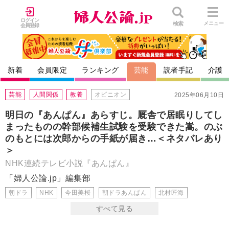
ログイン
検索
メニュー
会員登録
新着
会員限定
ランキング
芸能
読者手記
介護
芸能
人間関係
教養
オピニオン
2025年06月10日
明日の『あんぱん』あらすじ。厩舎で居眠りしてし
まったものの幹部候補生試験を受験できた嵩。のぶ
のもとには次郎からの手紙が届き…＜ネタバレあり
＞
NHK連続テレビ小説『あんぱん』
「婦人公論.jp」編集部
朝ドラ
NHK
今田美桜
朝ドラあんぱん
北村匠海