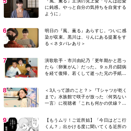
5
『風、薫る』主演の見上愛「りんは恋愛
に鈍感。やっと自分の気持ちを自覚する
ように」
6
明日の『風、薫る』あらすじ。ついに感
染が収束。黒川は、りんにある提案をす
る＜ネタバレあり＞
7
演歌歌手・市川由紀乃「更年期かと思っ
たら〈卵巣がん〉だった。９ヵ月の闘病
を経て復帰。若くして逝った兄の手紙を
今も支えに」【2026上半期BEST】
8
＜3人って誰のこと？＞『Tシャツが乾く
まで』水族館で咲子が放った〈何気ない
一言〉に視聴者「これも何かの伏線？」
「子どもの話だと…」
9
【もうムリ！ご近所姑】「今日はどこ行
くん？」出かける度に聞いてくる近所の