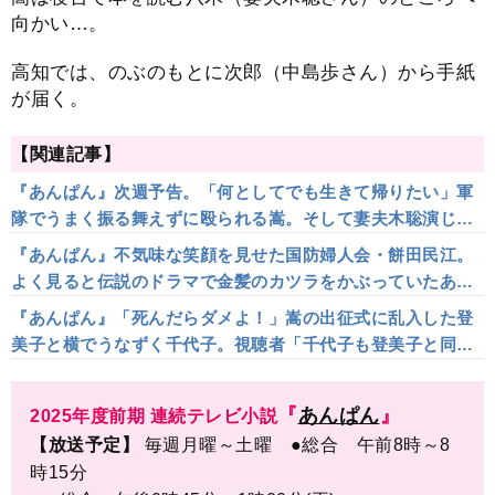
向かい…。
高知では、のぶのもとに次郎（中島歩さん）から手紙
が届く。
【関連記事】
『あんぱん』次週予告。「何としてでも生きて帰りたい」軍
隊でうまく振る舞えずに殴られる嵩。そして妻夫木聡演じる
八木が伝えた意外な言葉は…
『あんぱん』不気味な笑顔を見せた国防婦人会・餅田民江。
よく見ると伝説のドラマで金髪のカツラをかぶっていたあ
の…気づいた視聴者「振り幅大きすぎでしょ！」
『あんぱん』「死んだらダメよ！」嵩の出征式に乱入した登
美子と横でうなずく千代子。視聴者「千代子も登美子と同じ
言葉を言いたかった」「登美子が化粧っけもなく人前で取り
乱すなんて」
『
あんぱん
』
2025年度前期 連続テレビ小説
【放送予定】
毎週月曜～土曜 ●総合 午前8時～8
時15分