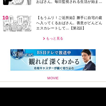
おばさん。毎日監視される生活が始ま
り…【第1話】
10
【もうムリ！ご近所姑】勝手に自宅の庭
へ入ってくるおばさん。善意がどんどん
エスカレートして…【第2話】
もっと見る
MOVIE