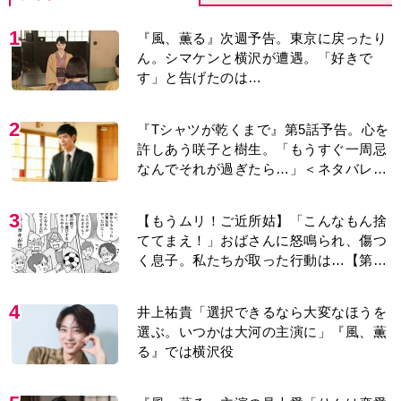
1
『風、薫る』次週予告。東京に戻ったり
ん。シマケンと横沢が遭遇。「好きで
す」と告げたのは…
2
『Tシャツが乾くまで』第5話予告。心を
許しあう咲子と樹生。「もうすぐ一周忌
なんでそれが過ぎたら…」＜ネタバレあ
り＞
3
【もうムリ！ご近所姑】「こんなもん捨
ててまえ！」おばさんに怒鳴られ、傷つ
く息子。私たちが取った行動は…【第3
話】
4
井上祐貴「選択できるなら大変なほうを
選ぶ。いつかは大河の主演に」『風、薫
る』では横沢役