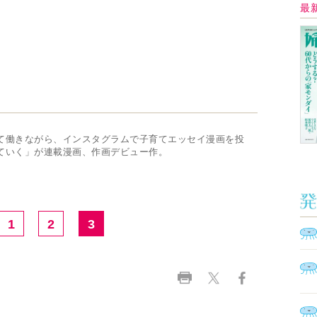
Ａ
く
催
脳
ト
型イ
ヤホ
モ