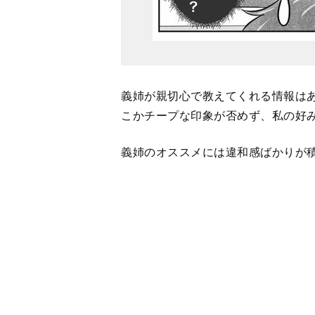
義姉が親切心で教えてくれる情報は
こかチープな印象が否めず、私の好
義姉のオススメには違和感ばかりが
第４話へ続く
。
【関連記事】
最初から読む【義姉が羨ましい】58歳
が、活動的な義姉と比べてきて…【第
【資産家の娘】婚活中のシンママ・ア
「お嬢さま」で…【第1話まんが】
【介護の苦労でマウント】「1番頑張っ