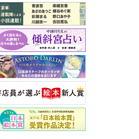
バックナンバー
注目トピ
義実家について、義弟が私へ怒りのLINE
結婚1か月で離婚を決めました。本当に
よかったのでしょうか
ピアノの月謝、払うべき？
央公論新社の本
もうじきたべられるぼく
はせがわゆうじ 作
詳しくみる
ンフォメーション