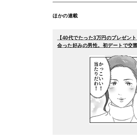
出典＝WEBオリジナル
とんがりめがね
漫画家・デザイナー
大阪府出身。フリーランスのデザイナーとし
稿。「オーマイ・ダッド！父がだんだん壊れ
インスタグラム
@tongari.megane_digital
ブログ「
※あくまでウチの場合。
」
https://tongarimegane.napbizblog.jp
＜