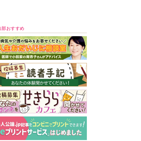
新号 好評発売中！
実家の処分から終
の棲家までどうす
る？60代からの家
モンダイ
最新号
次号予告