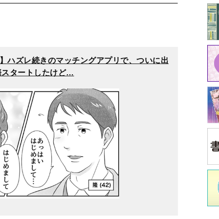
て働きながら、インスタグラムで子育てエッセイ漫画を投
中
ていく」が連載漫画、作画デビュー作。
1
2
3
イ