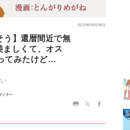
そう】還暦間近で無
羨ましくて、オス
ってみたけど…
ラ
デ
しい
1
ザイナー
2
3
行ってみると
4