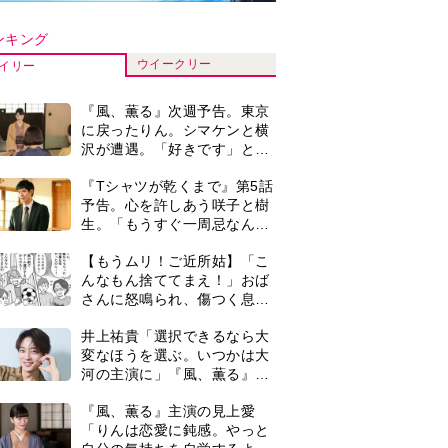
河の主演に」『風、薫る』で
は横沢役
『風、薫る』主演の見上愛
「りんは恋愛に鈍感。やっと
自分の気持ちを自覚するよう
に」
明日の『風、薫る』あらす
じ。ついに感染が収束。黒川
は、りんにある提案をする＜
ネタバレあり＞
演歌歌手・市川由紀乃「更年
期かと思ったら〈卵巣がん〉
だった。９ヵ月の闘病を経て
復帰。若くして逝った兄の手
＜3人って誰のこと？＞『Tシ
紙を今も支えに」【2026上半
ャツが乾くまで』水族館で咲
期BEST】
子が放った〈何気ない一言〉
に視聴者「これも何かの伏
【もうムリ！ご近所姑】「今
線？」「子どもの話だと…」
日はどこ行くん？」出かける
度に聞いてくる近所のおばさ
ん。毎日監視される生活が始
0
【もうムリ！ご近所姑】勝手
まり…【第1話】
に自宅の庭へ入ってくるおば