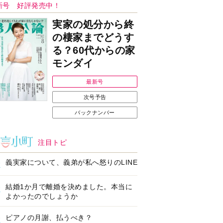
Ｉで始める遺言を書
耳にすっぽり！オーテ
前の準備セミナー開
ィコン補聴器、新しい
スタイルで All in Ear
の「オーティコン ジー
ル」を発売
の健康習慣をサポー
【編集部より】広告ペ
するオープンイヤー
ージについてのお詫び
ヤホン「kikippa イ
と訂正
ン HERALBONY
デル」発売