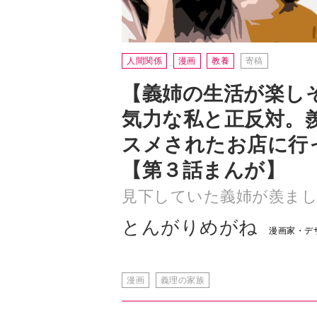
【義姉の生活が楽し
気力な私と正反対。
スメされたお店に行
【第３話まんが】
見下していた義姉が羨ま
とんがりめがね
漫画家・デ
漫画
義理の家族
義姉のおすすめの店へ