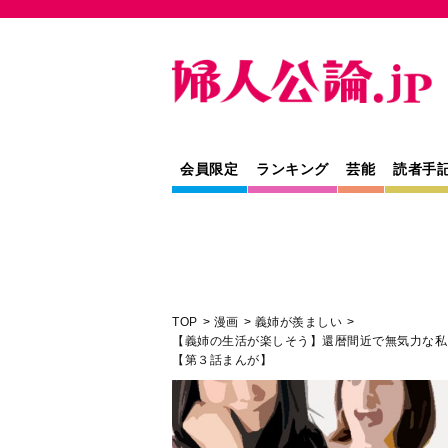
会員限定
ランキング
芸能
読者手
TOP
漫画
義姉が羨ましい
【義姉の生活が楽しそう】還暦間近で無気力な私
【第３話まんが】
人間関係
漫画
教養
寄稿