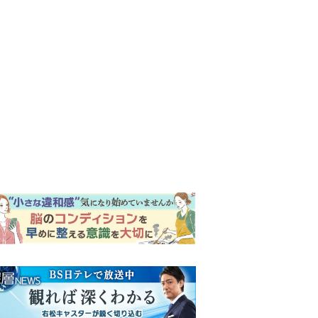
ンキング
ウイークリー
イリー
『風、薫る』次週予告。東京
に戻ったりん。シマケンと横
沢が遭遇。「好きです」と告
げたのは…
『Tシャツが乾くまで』第5話
予告。心を許しあう咲子と樹
生。「もうすぐ一周忌なんで
それが過ぎたら…」＜ネタバ
【もうムリ！ご近所姑】「こ
レあり＞
んなもん捨ててまえ！」おば
さんに怒鳴られ、傷つく息
子。私たちが取った行動は…
井上祐貴「選択できるなら大
【第3話】
変なほうを選ぶ。いつかは大