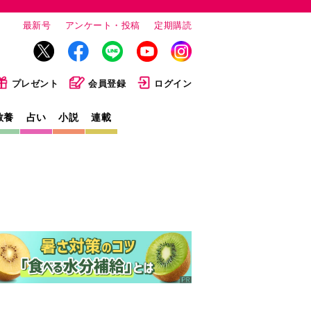
最新号
アンケート・投稿
定期購読
プレゼント
会員登録
ログイン
教養
占い
小説
連載