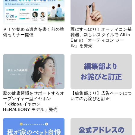
ＡＩで始める遺言を書く前の準
耳にすっぽり！オーティコン補
備セミナー開催
聴器、新しいスタイルで All in
Ear の「オーティコン ジー
ル」を発売
脳の健康習慣をサポートするオ
【編集部より】広告ページにつ
ープンイヤー型イヤホン
いてのお詫びと訂正
「kikippa イヤホン
HERALBONY モデル」発売