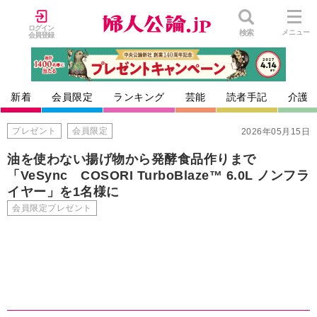
ログイン
検索
メニュー
会員登録
新着
会員限定
ランキング
芸能
読者手記
介護
プレゼント
会員限定
2026年05月15日
油を使わない揚げ物から発酵食品作りまで
「VeSync COSORI TurboBlaze™ 6.0L ノンフラ
イヤー」を1名様に
会員限定プレゼント