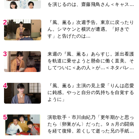
を演じるのは、齋藤飛鳥さん＜キャスト
紹介＞
2
『風、薫る』次週予告。東京に戻ったり
ん。シマケンと横沢が遭遇。「好きで
す」と告げたのは…
3
来週の『風、薫る』あらすじ。派出看護
を軌道に乗せようと懸命に働く直美。そ
してついに＜あの人＞が…＜ネタバレあ
り＞
4
『風、薫る』主演の見上愛「りんは恋愛
に鈍感。やっと自分の気持ちを自覚する
ように」
5
演歌歌手・市川由紀乃「更年期かと思っ
たら〈卵巣がん〉だった。９ヵ月の闘病
を経て復帰。若くして逝った兄の手紙を
今も支えに」【2026上半期BEST】