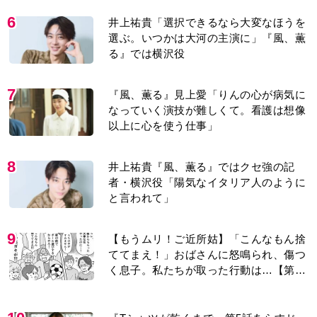
6
井上祐貴「選択できるなら大変なほうを
選ぶ。いつかは大河の主演に」『風、薫
る』では横沢役
7
『風、薫る』見上愛「りんの心が病気に
なっていく演技が難しくて。看護は想像
以上に心を使う仕事」
8
井上祐貴『風、薫る』ではクセ強の記
者・横沢役「陽気なイタリア人のように
と言われて」
9
【もうムリ！ご近所姑】「こんなもん捨
ててまえ！」おばさんに怒鳴られ、傷つ
く息子。私たちが取った行動は…【第3
話】