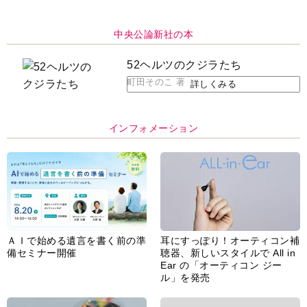
中央公論新社の本
52ヘルツのクジラたち
町田そのこ 著
詳しくみる
インフォメーション
ＡＩで始める遺言を書く前の準
耳にすっぽり！オーティコン補
備セミナー開催
聴器、新しいスタイルで All in
Ear の「オーティコン ジー
ル」を発売