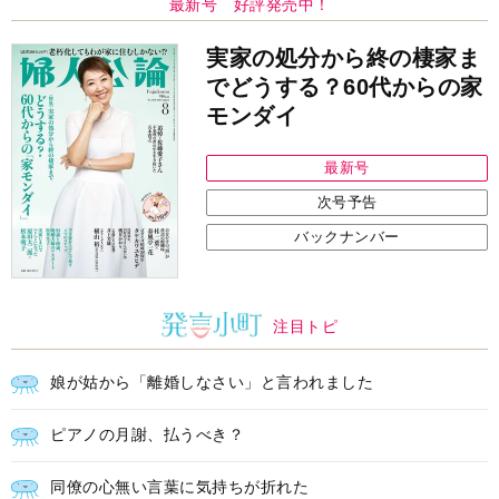
最新号 好評発売中！
実家の処分から終の棲家ま
でどうする？60代からの家
モンダイ
最新号
次号予告
バックナンバー
注目トピ
娘が姑から「離婚しなさい」と言われました
ピアノの月謝、払うべき？
同僚の心無い言葉に気持ちが折れた