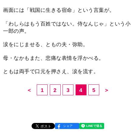
画面には「戦国に生きる宿命」という言葉が。
「わしらはもう百姓ではない。侍なんじゃ」という小
一郎の声。
涙をにじませる、ともの夫・弥助。
母・なかもまた、悲痛な表情を浮かべる。
ともは両手で口元を押さえ、涙を流す。
＜
1
2
3
4
5
＞
シェア