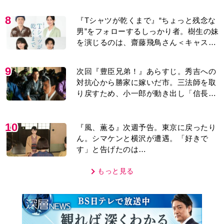
8
『Tシャツが乾くまで』“ちょっと残念な
男”をフォローするしっかり者。樹生の妹
を演じるのは、齋藤飛鳥さん＜キャスト
紹介＞
9
次回『豊臣兄弟！』あらすじ。秀吉への
対抗心から勝家に嫁いだ市。三法師を取
り戻すため、小一郎が動き出し「信長の
葬儀」を仕掛けるが…＜ネタバレあり＞
10
『風、薫る』次週予告。東京に戻ったり
ん。シマケンと横沢が遭遇。「好きで
す」と告げたのは…
もっと見る