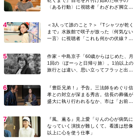
乾くまで』自宅を片付け始めた咲子の
〈ある行動〉に視聴者「わざわざ脚立買
ってまで？」「主題歌と関係あるのか
な」
4
＜3人って誰のこと？＞『Tシャツが乾く
まで』水族館で咲子が放った〈何気ない
一言〉に視聴者「これも何かの伏線？」
「子どもの話だと…」
5
作家・中島京子「60歳からはじめた、月
1回の〈ぼーっと日帰り旅〉。1泊以上の
旅行とは違い、思い立ってフラッと出か
けられるのがいいところ」【2026上半期
BEST】
6
『豊臣兄弟！』予告。三法師をめぐり信
孝との対立が深まる秀吉。信長の葬儀が
盛大に執り行われるなか、市は「お前ら
に勝ち目はない」と告げ…
7
『風、薫る』見上愛「りんの心が病気に
なっていく演技が難しくて。看護は想像
以上に心を使う仕事」