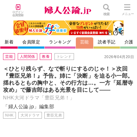
ログイン
検索
メニュー
会員登録
新着
会員限定
ランキング
芸能
読者手記
介護
芸能
人間関係
教養
トレンド
2026年04月20日
＜ひとり残らず、なで斬りにするのじゃ！＞次回
『豊臣兄弟！』予告。姉に「決断」を迫る小一郎。
揺れるともの胸中と、その行方は…。一方「延暦寺
攻め」で藤吉郎はある光景を目にして――
NHK大河ドラマ「豊臣兄弟！」
「婦人公論.jp」編集部
NHK
大河ドラマ
豊臣兄弟