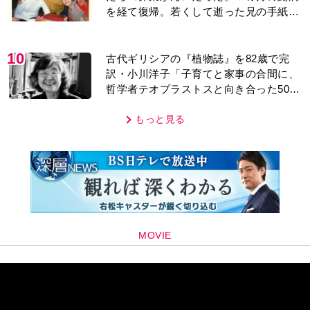
を経て復帰。若くして逝った兄の手紙を
今も支えに」【2026上半期BEST】
10
古代ギリシアの『植物誌』を82歳で完
訳・小川洋子「子育てと家事の合間に、
哲学者テオプラストスと向き合った50
年」
もっと見る
MOVIE