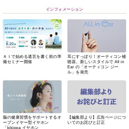
インフォメーション
ＡＩで始める遺言を書く前の準
耳にすっぽり！オーティコン補
備セミナー開催
聴器、新しいスタイルで All in
Ear の「オーティコン ジー
ル」を発売
脳の健康習慣をサポートするオ
【編集部より】広告ページにつ
ープンイヤー型イヤホン
いてのお詫びと訂正
「kikippa イヤホン