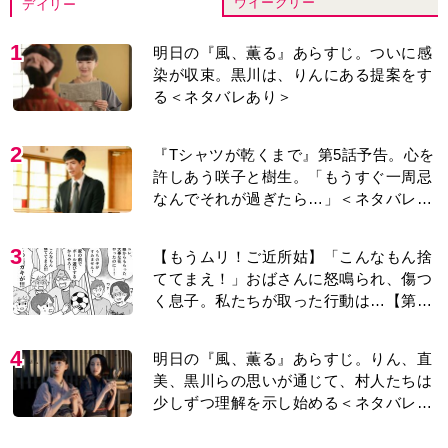
ウイークリー
デイリー
1
明日の『風、薫る』あらすじ。ついに感
染が収束。黒川は、りんにある提案をす
る＜ネタバレあり＞
2
『Tシャツが乾くまで』第5話予告。心を
許しあう咲子と樹生。「もうすぐ一周忌
なんでそれが過ぎたら…」＜ネタバレあ
り＞
3
【もうムリ！ご近所姑】「こんなもん捨
ててまえ！」おばさんに怒鳴られ、傷つ
く息子。私たちが取った行動は…【第3
話】
4
明日の『風、薫る』あらすじ。りん、直
美、黒川らの思いが通じて、村人たちは
少しずつ理解を示し始める＜ネタバレあ
り＞