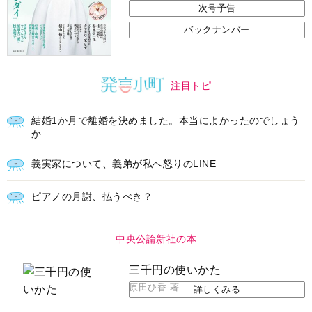
次号予告
バックナンバー
注目トピ
結婚1か月で離婚を決めました。本当によかったのでしょう
か
義実家について、義弟が私へ怒りのLINE
ピアノの月謝、払うべき？
中央公論新社の本
三千円の使いかた
原田ひ香 著
詳しくみる