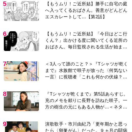
5
【もうムリ！ご近所姑】勝手に自宅の庭
へ入ってくるおばさん。善意がどんどん
エスカレートして…【第2話】
6
【もうムリ！ご近所姑】「今日はどこ行
くん？」出かける度に聞いてくる近所の
おばさん。毎日監視される生活が始ま
り…【第1話】
7
＜3人って誰のこと？＞『Tシャツが乾く
まで』水族館で咲子が放った〈何気ない
一言〉に視聴者「これも何かの伏線？」
「子どもの話だと…」
8
『Tシャツが乾くまで』第5話あらすじ。
充のメモを頼りに長野を訪ねた咲子。一
方の樹生の元にもある人物が…＜ネタバ
レあり＞
9
演歌歌手・市川由紀乃「更年期かと思っ
たら〈卵巣がん〉だった。９ヵ月の闘病