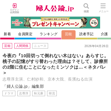
ログイン
検索
メニュー
会員登録
新着
会員限定
ランキング
芸能
読者手記
介護
芸能
人間関係
ニュース
2026年04月26日
今夜の『10回切って倒れない木はない』あらすじ。
桃子の記憶がすり替わった理由は？そして、診療所
の2階に住むことになったミンソクは…＜ネタバレ
＞
志尊淳主演、仁村紗和、京本大我、長濱ねる出演
「婦人公論.jp」編集部
ドラマ
志尊淳
秋元康
韓流