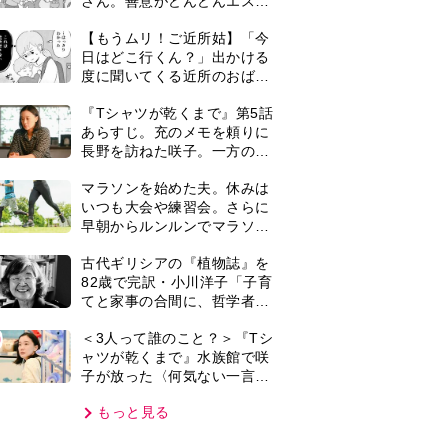
子が放った〈何気ない一言〉
に視聴者「これも何かの伏
もっと見る
線？」「子どもの話だと…」
VIE
集部おすすめ