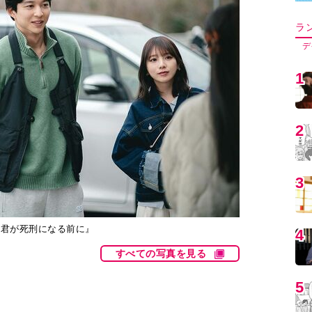
5
6
7
『君が死刑になる前に』
8
すべての写真を見る
9
9より、加藤清史郎主演の読売テレビ・日本テレビ系新
5話が放送される。
1