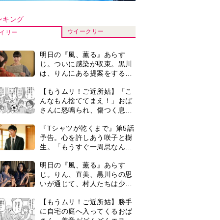
いが通じて、村人たちは少し
ずつ理解を示し始める＜ネタ
【もうムリ！ご近所姑】勝手
バレあり＞
に自宅の庭へ入ってくるおば
さん。善意がどんどんエスカ
レートして…【第2話】
【もうムリ！ご近所姑】「今
日はどこ行くん？」出かける
度に聞いてくる近所のおばさ
ん。毎日監視される生活が始
『Tシャツが乾くまで』第5話
まり…【第1話】
あらすじ。充のメモを頼りに
長野を訪ねた咲子。一方の樹
生の元にもある人物が…＜ネ
マラソンを始めた夫。休みは
タバレあり＞
いつも大会や練習会。さらに
早朝からルンルンでマラソン
仲間の女性をお迎えに行くよ
古代ギリシアの『植物誌』を
うになり…
82歳で完訳・小川洋子「子育
てと家事の合間に、哲学者テ
オプラストスと向き合った50
0
＜3人って誰のこと？＞『Tシ
年」
ャツが乾くまで』水族館で咲