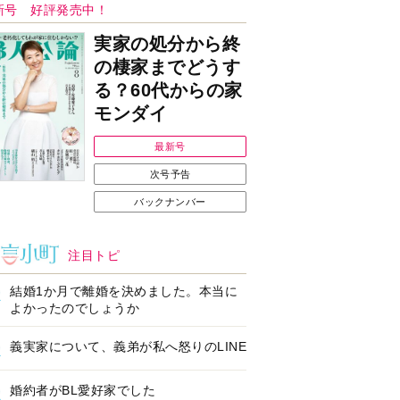
Ｉで始める遺言を書
耳にすっぽり！オーテ
前の準備セミナー開
ィコン補聴器、新しい
スタイルで All in Ear
の「オーティコン ジー
ル」を発売
の健康習慣をサポー
【編集部より】広告ペ
するオープンイヤー
ージについてのお詫び
ヤホン「kikippa イ
と訂正
ン HERALBONY
デル」発売