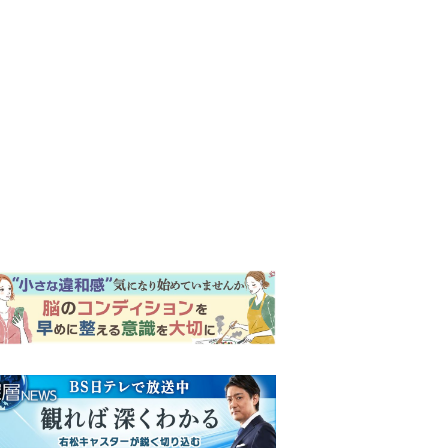
ンキング
ウイークリー
イリー
明日の『風、薫る』あらす
じ。ついに感染が収束。黒川
は、りんにある提案をする＜
ネタバレあり＞
【もうムリ！ご近所姑】「こ
んなもん捨ててまえ！」おば
さんに怒鳴られ、傷つく息
子。私たちが取った行動は…
『Tシャツが乾くまで』第5話
【第3話】
予告。心を許しあう咲子と樹
生。「もうすぐ一周忌なんで
それが過ぎたら…」＜ネタバ
明日の『風、薫る』あらす
レあり＞
じ。りん、直美、黒川らの思