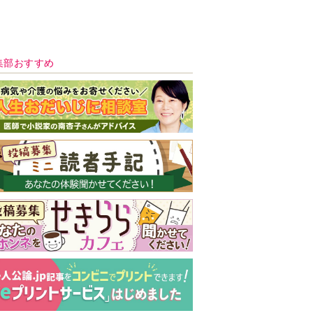
新号 好評発売中！
実家の処分から終
の棲家までどうす
る？60代からの家
モンダイ
最新号
次号予告