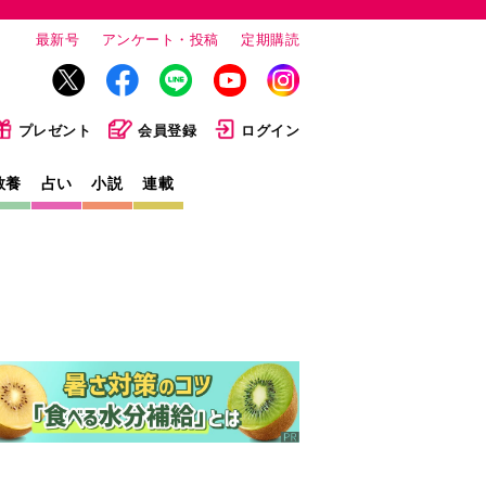
最新号
アンケート・投稿
定期購読
プレゼント
会員登録
ログイン
教養
占い
小説
連載