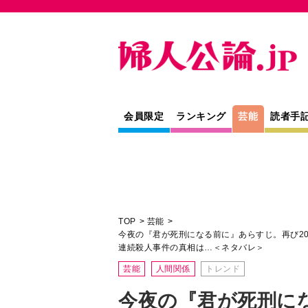
会員限定
ランキング
芸能
読者手
TOP
芸能
今夜の『君が死刑になる前に』あらすじ。再び2
連続殺人事件の真相は…＜ネタバレ＞
芸能
人間関係
トレンド
今夜の『君が死刑に
じ。再び2019年に
らかになる汐梨の過