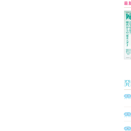
Ａ
く
催
脳
ト
型イ
ヤホ
モ