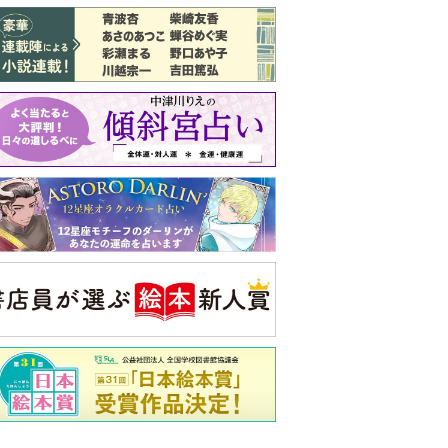
バックナンバー
注目トピ
結婚1か月で離婚を決めました。本当に
よかったのでしょうか
義実家について、義弟が私へ怒りのLINE
婚約者がBL愛好家でした
央公論新社の本
もうじきたべられるぼく
はせがわゆうじ 作
詳しくみる
ンフォメーション