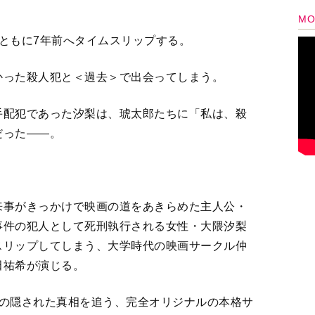
田祐希が演じる。
件の隠された真相を追う、完全オリジナルの本格サ
2
3
＞