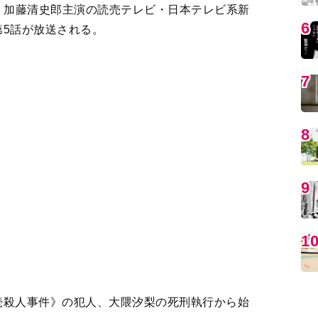
続殺人事件》の犯人、大隈汐梨の死刑執行から始
MO
ともに7年前へタイムスリップする。
かった殺人犯と＜過去＞で出会ってしまう。
手配犯であった汐梨は、琥太郎たちに「私は、殺
だった――。
編
来事がきっかけで映画の道をあきらめた主人公・
事件の犯人として死刑執行される女性・大隈汐梨
スリップしてしまう、大学時代の映画サークル仲