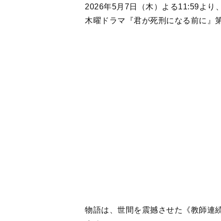
物語は、世間を震撼させた《教師連
まる。
時を同じくして、琥太郎は2人の友人
そこで琥太郎たちは出会うはずのな
そして、この時代では逃亡中の指名
していません。」と無実を訴えるの
*****
映画監督を目指していたが、ある出
坂部琥太郎を加藤清史郎。連続殺害
を唐田えりか。琥太郎と共にタイム