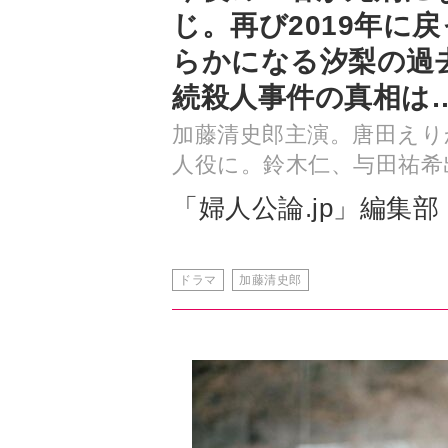
続殺人事件の真相は
加藤清史郎主演。唐田えり
人役に。鈴木仁、与田祐希
「婦人公論.jp」編集部
ドラマ
加藤清史郎