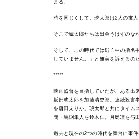
間・馬渕隼人を鈴木仁。月島凛を与
過去と現在の2つの時代を舞台に事
スペンスドラマ。
1