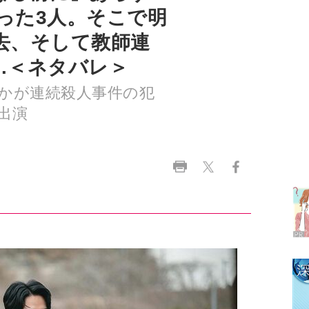
…＜ネタバレ＞
かが連続殺人事件の犯
出演
ラ
デ
1
2
3
4