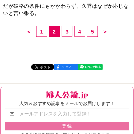
だが破格の条件にもかかわらず、久秀はなぜか応じな
いと言い張る。
＜
1
2
3
4
5
＞
シェア