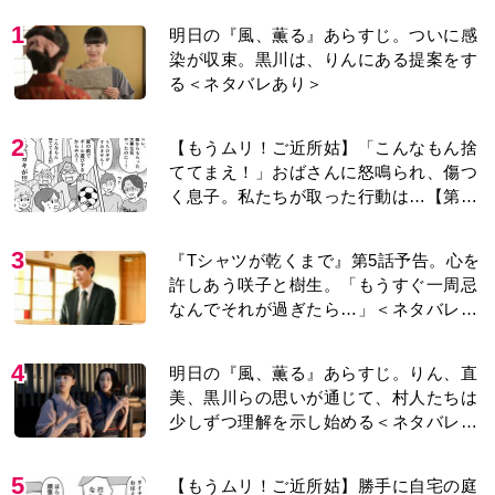
1
明日の『風、薫る』あらすじ。ついに感
染が収束。黒川は、りんにある提案をす
る＜ネタバレあり＞
2
【もうムリ！ご近所姑】「こんなもん捨
ててまえ！」おばさんに怒鳴られ、傷つ
く息子。私たちが取った行動は…【第3
話】
3
『Tシャツが乾くまで』第5話予告。心を
許しあう咲子と樹生。「もうすぐ一周忌
なんでそれが過ぎたら…」＜ネタバレあ
り＞
4
明日の『風、薫る』あらすじ。りん、直
美、黒川らの思いが通じて、村人たちは
少しずつ理解を示し始める＜ネタバレあ
り＞
5
【もうムリ！ご近所姑】勝手に自宅の庭