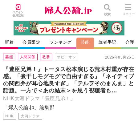
ログイン
検索
メニュー
会員登録
新着
会員限定
ランキング
芸能
読者手記
介護
芸能
人間関係
教養
オピニオン
2026年05月26日
『豊臣兄弟！』トータス松本演じる荒木村重が存在
感。「煮干しモグモグで自由すぎる」「ネイティブ
の関西弁が耳心地良すぎ」「テルヲそのまんま」と
話題。一方で＜あの結末＞を思う視聴者も…
NHK大河ドラマ「豊臣兄弟！」
「婦人公論.jp」編集部
NHK
大河ドラマ