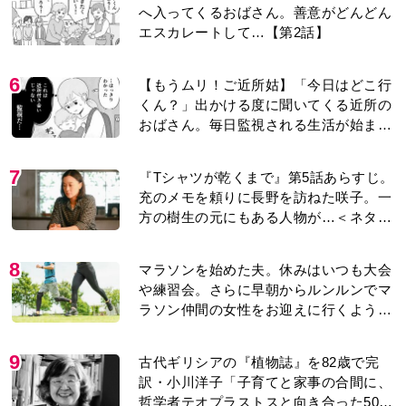
へ入ってくるおばさん。善意がどんどん
エスカレートして…【第2話】
6
【もうムリ！ご近所姑】「今日はどこ行
くん？」出かける度に聞いてくる近所の
おばさん。毎日監視される生活が始ま
り…【第1話】
7
『Tシャツが乾くまで』第5話あらすじ。
充のメモを頼りに長野を訪ねた咲子。一
方の樹生の元にもある人物が…＜ネタバ
レあり＞
8
マラソンを始めた夫。休みはいつも大会
や練習会。さらに早朝からルンルンでマ
ラソン仲間の女性をお迎えに行くように
なり…
9
古代ギリシアの『植物誌』を82歳で完
訳・小川洋子「子育てと家事の合間に、
哲学者テオプラストスと向き合った50