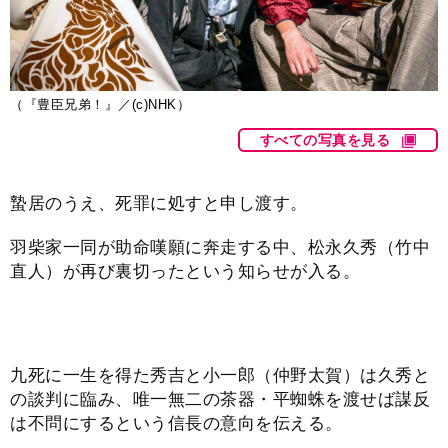
（『豊臣兄弟！』／(c)NHK）
すべての写真を見る
蟄居のうえ、死罪に処すと申し渡す。
羽柴家一同が助命嘆願に奔走する中、松永久秀（竹中
直人）が再び裏切ったという知らせが入る。
九死に一生を得た秀吉と小一郎（仲野太賀）は久秀と
の談判に臨み、唯一無二の茶器・平蜘蛛を渡せば謀反
は不問にするという信長の意向を伝える。