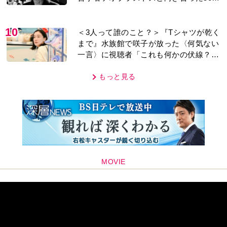
年」
10
＜3人って誰のこと？＞『Tシャツが乾く
まで』水族館で咲子が放った〈何気ない
一言〉に視聴者「これも何かの伏線？」
「子どもの話だと…」
もっと見る
MOVIE