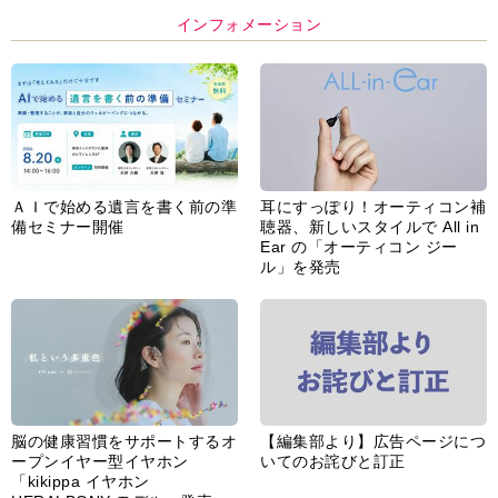
インフォメーション
ＡＩで始める遺言を書く前の準
耳にすっぽり！オーティコン補
備セミナー開催
聴器、新しいスタイルで All in
Ear の「オーティコン ジー
ル」を発売
脳の健康習慣をサポートするオ
【編集部より】広告ページにつ
ープンイヤー型イヤホン
いてのお詫びと訂正
「kikippa イヤホン