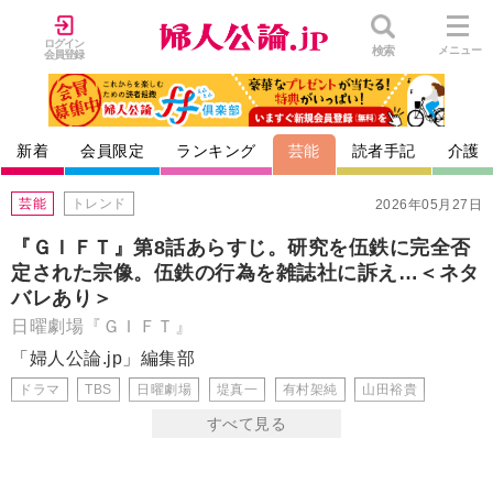
ログイン
検索
メニュー
会員登録
新着
会員限定
ランキング
芸能
読者手記
介護
芸能
トレンド
2026年05月27日
『ＧＩＦＴ』第8話あらすじ。研究を伍鉄に完全否
定された宗像。伍鉄の行為を雑誌社に訴え…＜ネタ
バレあり＞
日曜劇場『ＧＩＦＴ』
「婦人公論.jp」編集部
ドラマ
TBS
日曜劇場
堤真一
有村架純
山田裕貴