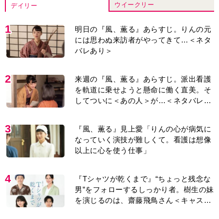
ウイークリー
デイリー
1
明日の『風、薫る』あらすじ。りんの元
には思わぬ来訪者がやってきて…＜ネタ
バレあり＞
2
来週の『風、薫る』あらすじ。派出看護
を軌道に乗せようと懸命に働く直美。そ
してついに＜あの人＞が…＜ネタバレあ
り＞
3
『風、薫る』見上愛「りんの心が病気に
なっていく演技が難しくて。看護は想像
以上に心を使う仕事」
4
『Tシャツが乾くまで』“ちょっと残念な
男”をフォローするしっかり者。樹生の妹
を演じるのは、齋藤飛鳥さん＜キャスト
紹介＞