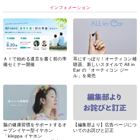
インフォメーション
ＡＩで始める遺言を書く前の準
耳にすっぽり！オーティコン補
備セミナー開催
聴器、新しいスタイルで All in
Ear の「オーティコン ジー
ル」を発売
脳の健康習慣をサポートするオ
【編集部より】広告ページにつ
ープンイヤー型イヤホン
いてのお詫びと訂正
「kikippa イヤホン