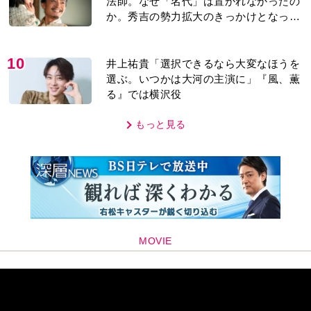
法師。なぜ「名代」は置かれなかったの
か。秀吉の勢力拡大のきっかけとなった
「清須会議」の背景とは…。濱田浩一郎
が『豊臣兄弟！』を解説
10
井上祐貴「選択できるなら大変なほうを
選ぶ。いつかは大河の主演に」『風、薫
る』では横沢役
もっと見る
MOVIE