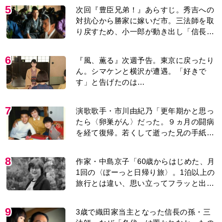
5
次回『豊臣兄弟！』あらすじ。秀吉への
対抗心から勝家に嫁いだ市。三法師を取
り戻すため、小一郎が動き出し「信長の
葬儀」を仕掛けるが…＜ネタバレあり＞
6
『風、薫る』次週予告。東京に戻ったり
ん。シマケンと横沢が遭遇。「好きで
す」と告げたのは…
7
演歌歌手・市川由紀乃「更年期かと思っ
たら〈卵巣がん〉だった。９ヵ月の闘病
を経て復帰。若くして逝った兄の手紙を
今も支えに」【2026上半期BEST】
8
作家・中島京子「60歳からはじめた、月
1回の〈ぼーっと日帰り旅〉。1泊以上の
旅行とは違い、思い立ってフラッと出か
けられるのがいいところ」【2026上半期
BEST】
9
3歳で織田家当主となった信長の孫・三