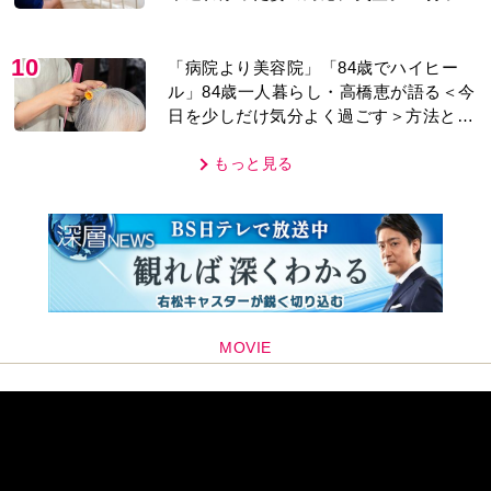
時こそ助け合うのが夫婦では」との訴え
に女性たちの反応は…
10
「病院より美容院」「84歳でハイヒー
ル」84歳一人暮らし・高橋恵が語る＜今
日を少しだけ気分よく過ごす＞方法と
は…
もっと見る
MOVIE