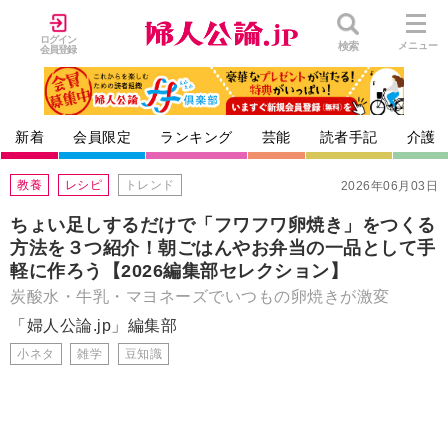
ログイン
検索
メニュー
会員登録
新着
会員限定
ランキング
芸能
読者手記
介護
教養
レシピ
トレンド
2026年06月03日
ちょい足しするだけで「フワフワ卵焼き」をつくる
方法を３つ紹介！朝ごはんやお弁当の一品として手
軽に作ろう【2026編集部セレクション】
炭酸水・牛乳・マヨネーズでいつもの卵焼きが激変
「婦人公論.jp」編集部
小ネタ
雑学
豆知識