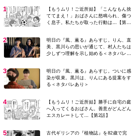
1
【もうムリ！ご近所姑】「こんなもん捨
ててまえ！」おばさんに怒鳴られ、傷つ
く息子。私たちが取った行動は…【第3
話】
2
明日の『風、薫る』あらすじ。りん、直
美、黒川らの思いが通じて、村人たちは
少しずつ理解を示し始める＜ネタバレあ
り＞
3
明日の『風、薫る』あらすじ。ついに感
染が収束。黒川は、りんにある提案をす
る＜ネタバレあり＞
4
【もうムリ！ご近所姑】勝手に自宅の庭
へ入ってくるおばさん。善意がどんどん
エスカレートして…【第2話】
5
古代ギリシアの『植物誌』を82歳で完