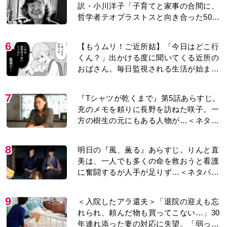
訳・小川洋子「子育てと家事の合間に、
哲学者テオプラストスと向き合った50
年」
6
【もうムリ！ご近所姑】「今日はどこ行
くん？」出かける度に聞いてくる近所の
おばさん。毎日監視される生活が始ま
り…【第1話】
7
『Tシャツが乾くまで』第5話あらすじ。
充のメモを頼りに長野を訪ねた咲子。一
方の樹生の元にもある人物が…＜ネタバ
レあり＞
8
明日の『風、薫る』あらすじ。りんと直
美は、一人でも多くの命を救おうと看護
に奮闘するが人手が足りず…＜ネタバレ
あり＞
9
＜入院したアラ還夫＞「退院の迎えも忘
れられ、頼んだ物も買ってこない…」30
年連れ添った妻の対応に失望。「弱った