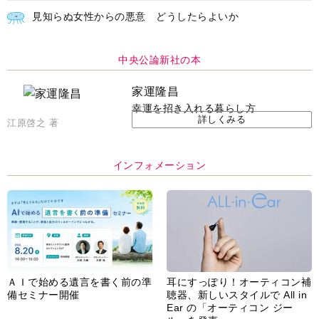
見知らぬ女性からの悪意 どうしたらよいか
中央公論新社の本
家運隆昌
幸運を招き入れる暮らし方
詳しくみる
江原啓之 著
インフォメーション
ＡＩで始める遺言を書く前の準
耳にすっぽり！オーティコン補
備セミナー開催
聴器、新しいスタイルで All in
Ear の「オーティコン ジー