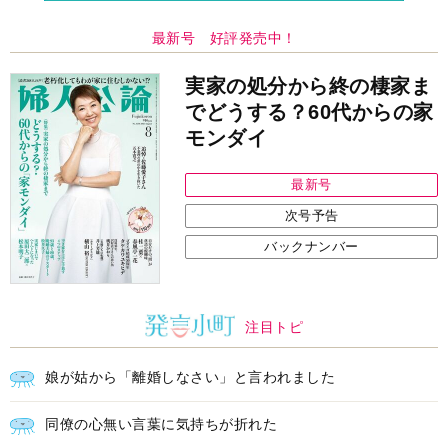
最新号 好評発売中！
実家の処分から終の棲家ま
でどうする？60代からの家
モンダイ
最新号
次号予告
バックナンバー
注目トピ
娘が姑から「離婚しなさい」と言われました
同僚の心無い言葉に気持ちが折れた