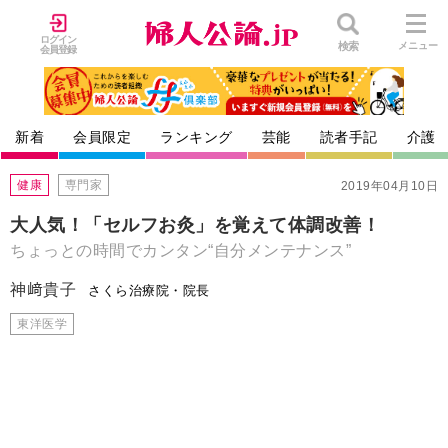
ログイン
検索
メニュー
会員登録
新着
会員限定
ランキング
芸能
読者手記
介護
健康
専門家
2019年04月10日
大人気！「セルフお灸」を覚えて体調改善！
ちょっとの時間でカンタン“自分メンテナンス”
神﨑貴子
さくら治療院・院長
東洋医学