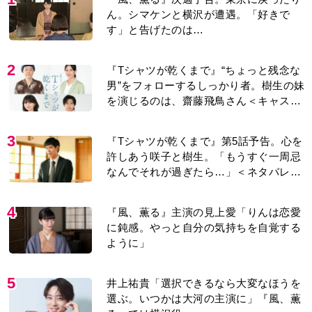
ん。シマケンと横沢が遭遇。「好きで
す」と告げたのは…
2
『Tシャツが乾くまで』“ちょっと残念な
男”をフォローするしっかり者。樹生の妹
を演じるのは、齋藤飛鳥さん＜キャスト
紹介＞
3
『Tシャツが乾くまで』第5話予告。心を
許しあう咲子と樹生。「もうすぐ一周忌
なんでそれが過ぎたら…」＜ネタバレあ
り＞
4
『風、薫る』主演の見上愛「りんは恋愛
に鈍感。やっと自分の気持ちを自覚する
ように」
5
井上祐貴「選択できるなら大変なほうを
選ぶ。いつかは大河の主演に」『風、薫