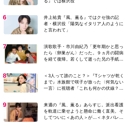
る』では横沢役
6
井上祐貴『風、薫る』ではクセ強の記
者・横沢役「陽気なイタリア人のように
と言われて」
7
演歌歌手・市川由紀乃「更年期かと思っ
たら〈卵巣がん〉だった。９ヵ月の闘病
を経て復帰。若くして逝った兄の手紙を
今も支えに」【2026上半期BEST】
8
＜3人って誰のこと？＞『Tシャツが乾く
まで』水族館で咲子が放った〈何気ない
一言〉に視聴者「これも何かの伏線？」
「子どもの話だと…」
9
来週の『風、薫る』あらすじ。派出看護
を軌道に乗せようと懸命に働く直美。そ
してついに＜あの人＞が…＜ネタバレあ
り＞