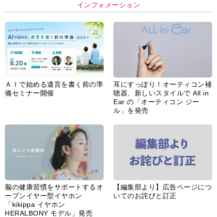
インフォメーション
ＡＩで始める遺言を書く前の準
耳にすっぽり！オーティコン補
備セミナー開催
聴器、新しいスタイルで All in
Ear の「オーティコン ジー
ル」を発売
脳の健康習慣をサポートするオ
【編集部より】広告ページにつ
ープンイヤー型イヤホン
いてのお詫びと訂正
「kikippa イヤホン
HERALBONY モデル」発売