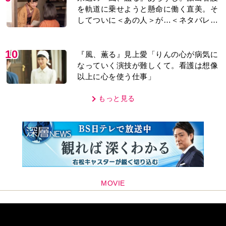
を軌道に乗せようと懸命に働く直美。そ
してついに＜あの人＞が…＜ネタバレあ
り＞
10
『風、薫る』見上愛「りんの心が病気に
なっていく演技が難しくて。看護は想像
以上に心を使う仕事」
もっと見る
MOVIE