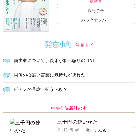
最新号
次号予告
バックナンバー
注目トピ
義実家について、義弟が私へ怒りのLINE
同僚の心無い言葉に気持ちが折れた
ピアノの月謝、払うべき？
中央公論新社の本
三千円の使いかた
原田ひ香 著
詳しくみる