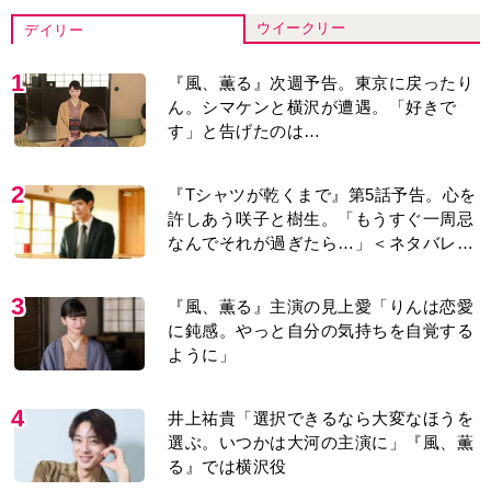
ウイークリー
デイリー
1
『風、薫る』次週予告。東京に戻ったり
ん。シマケンと横沢が遭遇。「好きで
す」と告げたのは…
2
『Tシャツが乾くまで』第5話予告。心を
許しあう咲子と樹生。「もうすぐ一周忌
なんでそれが過ぎたら…」＜ネタバレあ
り＞
3
『風、薫る』主演の見上愛「りんは恋愛
に鈍感。やっと自分の気持ちを自覚する
ように」
4
井上祐貴「選択できるなら大変なほうを
選ぶ。いつかは大河の主演に」『風、薫
る』では横沢役