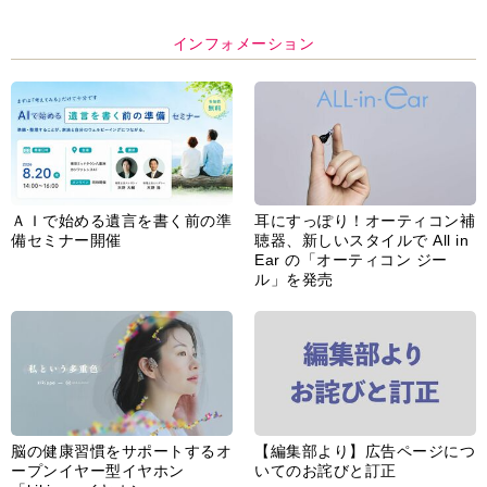
インフォメーション
ＡＩで始める遺言を書く前の準
耳にすっぽり！オーティコン補
備セミナー開催
聴器、新しいスタイルで All in
Ear の「オーティコン ジー
ル」を発売
脳の健康習慣をサポートするオ
【編集部より】広告ページにつ
ープンイヤー型イヤホン
いてのお詫びと訂正