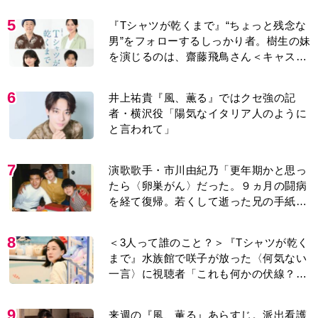
5
『Tシャツが乾くまで』“ちょっと残念な
男”をフォローするしっかり者。樹生の妹
を演じるのは、齋藤飛鳥さん＜キャスト
紹介＞
6
井上祐貴『風、薫る』ではクセ強の記
者・横沢役「陽気なイタリア人のように
と言われて」
7
演歌歌手・市川由紀乃「更年期かと思っ
たら〈卵巣がん〉だった。９ヵ月の闘病
を経て復帰。若くして逝った兄の手紙を
今も支えに」【2026上半期BEST】
8
＜3人って誰のこと？＞『Tシャツが乾く
まで』水族館で咲子が放った〈何気ない
一言〉に視聴者「これも何かの伏線？」
「子どもの話だと…」
9
来週の『風、薫る』あらすじ。派出看護