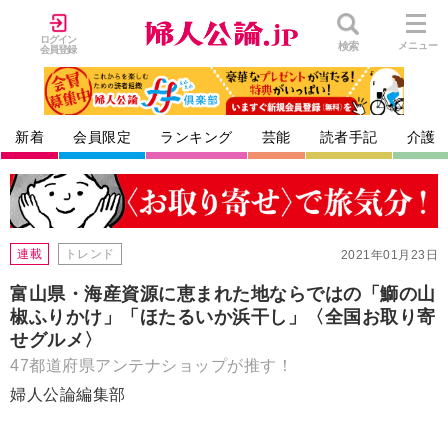
ログイン
検索
メニュー
会員登録
新着
会員限定
ランキング
芸能
読者手記
介護
連載
トレンド
2021年01月23日
富山県・海産資源に恵まれた地ならではの「鰤の山
椒ふりかけ」「ほたるいか浜干し」〈全国お取り寄
せグルメ〉
47都道府県アンテナショップが推す！
婦人公論編集部